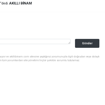
 ”dedi.
AKILLI BİNAM
Gönder
uyor ve akillibinam.com sitesine yaptığınız yorumunuzla ilgili doğrudan veya dolaylı
n tüm yorumlardan site yönetimi hiçbir şekilde sorumlu tutulamaz.