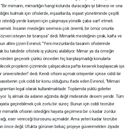
ir mimarin, mimarlığın hangi kolunda duracağını iyi bilmesi ve ona
diğini bulmak için ofislerde, inşaatlarda, inşaat yönetiminde çeşitli
e istediği yerde kariyeri için çalışmaya yönelik çaba sarf etmeli.
memeli. İnsanın mesleğini sevmesi çok önemli, bir ömür onunla
özveri isteyen bir branşsa” dedi. Mimarlık mesleğinin çırak, kalfa ve
nun altını çizen Evrenol; “Yeni mezunlarda tasarım ofislerinde
k bu takdirde ofisteki iş yükünü alabiliyor. Mimar ya da örneğin
recinden geçecek çünkü önceden hiç karşılaşmadığı konularla
ilecek projelerin çiziminde çalışacaksa pafta keserek başlayacak işe.
r üniversiteden” dedi. Kendi ofisini açmak isteyenler içinse ciddi bir
hasebenin çok ciddi bir konu olduğunu ifade eden Evrenol, “Mimari
rogramları legal olarak kullanılmaktadır. Toplamda yüklü giderler
yor. İş almak da aslanın ağzında değil midesinde desem yeridir. Tüm
 hayata geçirebilmek çok zorlu bir süreç. Bunun için ciddi tecrübe
 mimarlık ofisinin istediğini hayata geçirmesi bir o kadar zordur.
ağı, eser vereceği bürosunu açmalıdır. Ama yeteri kadar tecrübe
dan önce değil. Ufukta görünen birkaç projeye güvenmekten ziyade