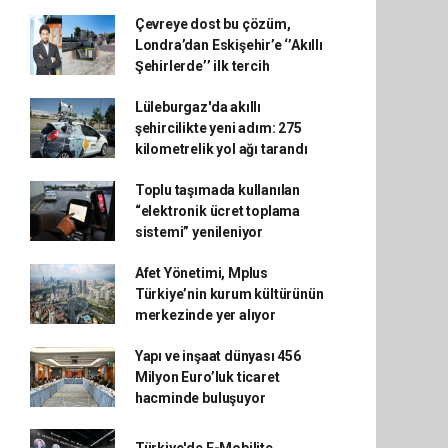
Çevreye dost bu çözüm,
Londra’dan Eskişehir’e ‘’Akıllı
Şehirlerde’’ ilk tercih
Lüleburgaz'da akıllı
şehircilikte yeni adım: 275
kilometrelik yol ağı tarandı
Toplu taşımada kullanılan
“elektronik ücret toplama
sistemi” yenileniyor
Afet Yönetimi, Mplus
Türkiye’nin kurum kültürünün
merkezinde yer alıyor
Yapı ve inşaat dünyası 456
Milyon Euro’luk ticaret
hacminde buluşuyor
Türkiye'de E-Mobilite