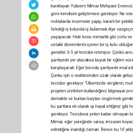
kanıtlayan Yüksem Mimar Mehpare Evrenol; “B
göre kendisini geliştirmesi gerekiyor. Ne iste
noktalarda incemeler yapıp, kararlı bir şekild
İstediği iş kolunda iş bulamadı diye vazgeç
yaşayacak. Hele konu mimarlık gibi zorlu ve 
ustalık dönemlerini içeren bir iş kolu olduğu
genelde 3-5 yıl tecrübe isteniyor. Çünkü anca
şantiyede yer alacaksa büyük bir eğitim sü
karşılaşacak. Eğer büroda şantiyede imal ed
Çünkü işin o realitesinden uzak olarak geliyo
tecrübe gerekiyor “Ülkemizde vergilerin, mu
projeleri üretirken kullandığınız bilgisayar p
demektir ve bunları baştan öngörmek gereki
bu şartlara ek olarak işi hayal ettiğiniz gibi
gerekiyor. Tecrübesi yeteri kadar olmayan bir
Mimar, eğer yüreğinde varsa, imzasını koyac
edindiğine inandığı zaman. Bence bu 10 yıl