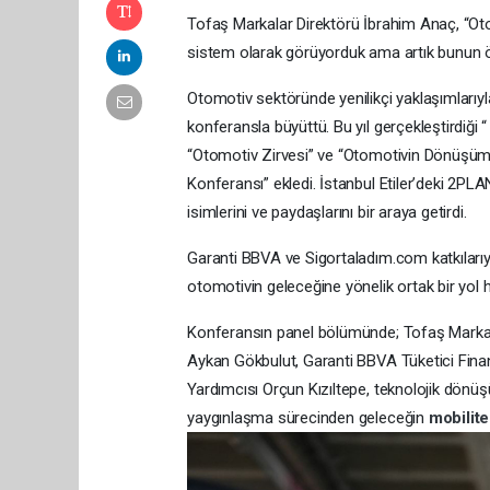
Tofaş Markalar Direktörü İbrahim Anaç, “Oto
sistem olarak görüyorduk ama artık bunun öte
Otomotiv sektöründe yenilikçi yaklaşımlarıyl
konferansla büyüttü. Bu yıl gerçekleştirdiği 
“Otomotiv Zirvesi” ve “Otomotivin Dönüşüm
Konferansı” ekledi. İstanbul Etiler’deki 2
isimlerini ve paydaşlarını bir araya getirdi.
Garanti BBVA ve Sigortaladım.com katkılarıy
otomotivin geleceğine yönelik ortak bir yol
Konferansın panel bölümünde; Tofaş Markal
Aykan Gökbulut, Garanti BBVA Tüketici Fin
Yardımcısı Orçun Kızıltepe, teknolojik dönüş
yaygınlaşma sürecinden geleceğin
mobilit