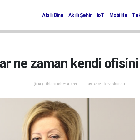
Akıllı Bina
Akıllı Şehir
IoT
Mobilite
Tek
ar ne zaman kendi ofisini
(İHA) - İhlas Haber Ajansı |
3275+ kez okundu.
Akıllı Bina