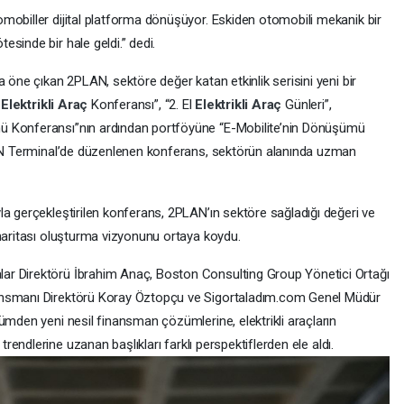
mobiller dijital platforma dönüşüyor. Eskiden otomobili mekanik bir
sinde bir hale geldi.” dedi.
a öne çıkan 2PLAN, sektöre değer katan etkinlik serisini yeni bir
“
Elektrikli Araç
Konferansı”, “2. El
Elektrikli Araç
Günleri”,
ü Konferansı”nın ardından portföyüne “E-Mobilite’nin Dönüşümü
PLAN Terminal’de düzenlenen konferans, sektörün alanında uzman
la gerçekleştirilen konferans, 2PLAN’ın sektöre sağladığı değeri ve
 haritası oluşturma vizyonunu ortaya koydu.
ar Direktörü İbrahim Anaç, Boston Consulting Group Yönetici Ortağı
ansmanı Direktörü Koray Öztopçu ve Sigortaladım.com Genel Müdür
ümden yeni nesil finansman çözümlerine, elektrikli araçların
e
trendlerine uzanan başlıkları farklı perspektiflerden ele aldı.