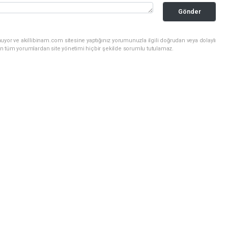
Gönder
uyor ve akillibinam.com sitesine yaptığınız yorumunuzla ilgili doğrudan veya dolaylı
n tüm yorumlardan site yönetimi hiçbir şekilde sorumlu tutulamaz.