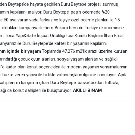
inden Beytepe’de hayata geçirilen Duru Beytepe projesi, sunmuş
şamın kapılarını aralıyor. Duru Beytepe, peşin ödemede %20,
 50 aya varan vade farksız ve kişiye özel ödeme planları ile 15
ş oldukları kampanya ile hem Ankara hem de Türkiye ekonomisine
en Tona Yapı&Safe İnşaat Ortaklığı İcra Kurulu Başkanı İlhan Erdal
amız ile Duru Beytepe’de kaliteli bir yaşamın kapılarını
nın içinde bir yaşam
Toplamda 47.276 m2’lik arazi üzerine kurulan
ındırdığı çocuk oyun alanları, sosyal yaşam alanları ve sağlıklı
5+1’e kadar olan konut seçenekleri ile modern yaşamın yansımalarının
huzur veren yapısı ile birlikte vatandaşların ilgisine sunuluyor. Açık
 sahiplerinin karşısına çıkan Duru Beytepe, basketboldan futbola,
ağı da konut sahipleri ile buluşturuyor.
AKILLI BİNAM