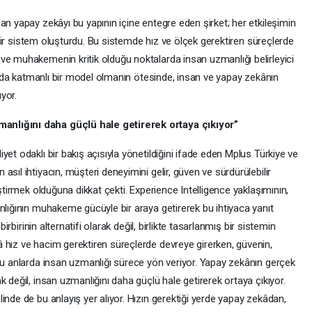
an yapay zekâyı bu yapının içine entegre eden şirket; her etkileşimin
en bir sistem oluşturdu. Bu sistemde hız ve ölçek gerektiren süreçlerde
ve muhakemenin kritik olduğu noktalarda insan uzmanlığı belirleyici
ya da katmanlı bir model olmanın ötesinde, insan ve yapay zekânın
ıyor.
anlığını daha güçlü hale getirerek ortaya çıkıyor”
et odaklı bir bakış açısıyla yönetildiğini ifade eden Mplus Türkiye ve
sıl ihtiyacın, müşteri deneyimini gelir, güven ve sürdürülebilir
iştirmek olduğuna dikkat çekti. Experience Intelligence yaklaşımının,
nlığının muhakeme gücüyle bir araya getirerek bu ihtiyaca yanıt
birbirinin alternatifi olarak değil, birlikte tasarlanmış bir sistemin
 hız ve hacim gerektiren süreçlerde devreye girerken, güvenin,
uğu anlarda insan uzmanlığı sürece yön veriyor. Yapay zekânın gerçek
 değil, insan uzmanlığını daha güçlü hale getirerek ortaya çıkıyor.
inde de bu anlayış yer alıyor. Hızın gerektiği yerde yapay zekâdan,