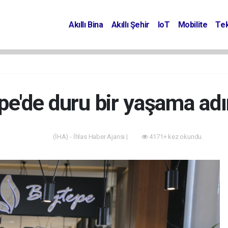
Akıllı Bina
Akıllı Şehir
IoT
Mobilite
Tek
pe'de duru bir yaşama adı
(İHA) - İhlas Haber Ajansı |
4171+ kez okundu.
Projeler