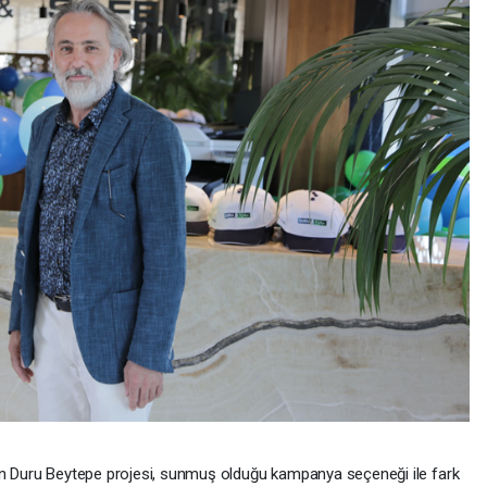
len Duru Beytepe projesi, sunmuş olduğu kampanya seçeneği ile fark