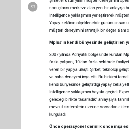
Şirketler uzun yıllar müşteri deneyimini oper
sonuçlarını merkeze alan yeni bir anlayışa 
Intelligence yaklaşımını yerleştirerek müşteri
Yapay zekânın ölçeklenebilir gücünü insan 
müşteri deneyimini stratejik bir değer alanı 
Mplus’ın kendi bünyesinde geliştirilen y
2007 yılında Adriyatik bölgesinde kurulan Mp
fazla çalışanı, 10’dan fazla sektörde faaliy
veren bir yapıya ulaştı. Şirket, teknoloji g
ve saha deneyimi inşa etti. Bu birikimi temel
kendi bünyesinde geliştirdiği yapay zekâ yetk
Intelligence yaklaşımını hayata geçirdi. Exp
geleceği birlikte tasarladık” anlayışıyla tan
mevcut sistemlerin üzerine sonradan eklemek
kurguladı.
Önce operasyonel derinlik önce inşa edi