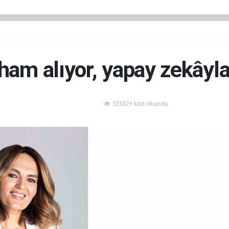
ham alıyor, yapay zekâyl
12332+ kez okundu.
Teknoloji