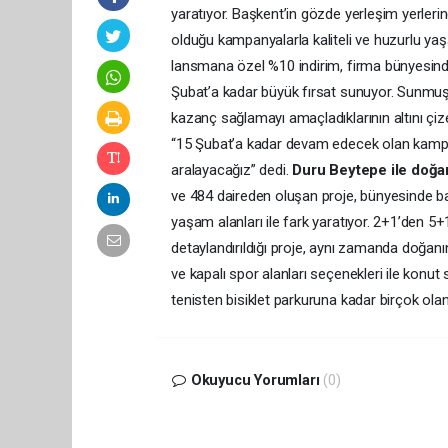
yaratıyor. Başkent’in gözde yerleşim yerler
olduğu kampanyalarla kaliteli ve huzurlu ya
lansmana özel %10 indirim, firma bünyesinde
Şubat’a kadar büyük fırsat sunuyor. Sunmu
kazanç sağlamayı amaçladıklarının altını çiz
“15 Şubat’a kadar devam edecek olan kampany
aralayacağız” dedi.
Duru Beytepe ile doğa
ve 484 daireden oluşan proje, bünyesinde bar
yaşam alanları ile fark yaratıyor. 2+1’den 
detaylandırıldığı proje, aynı zamanda doğanın 
ve kapalı spor alanları seçenekleri ile konut
tenisten bisiklet parkuruna kadar birçok olan
Okuyucu Yorumları
(0)