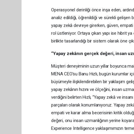
Operasyonel derinliği önce inşa eden, ardınd
analiz edildiği, öğrenildiği ve sürekli geliş
yapay zekâ devreye girerken, güven, empati 
rol üstleniyor. Ortaya çıkan yapı ise hibrit 
birlikte tasarlandığı bir sistem olarak öne çık
“Yapay zekânın gerçek değeri, insan uzm
Müşteri deneyiminin uzun yıllar boyunca maliy
MENA CEO'su Banu Hızlı, bugün kurumlar için a
büyümeyle ilişkilendirebilen bir yaklaşım gel
yapay zekânın hızını ve ölçeğini, insan uzma
verdiğini belirten Hızlı, “Yapay zekâ ve insanı 
parçaları olarak konumlanıyoruz. Yapay zekâ
empati ve karar alma becerisinin kritik old
değeri, onu insan uzmanlığının yerine koyarak
Experience Intelligence yaklaşımımızın temel