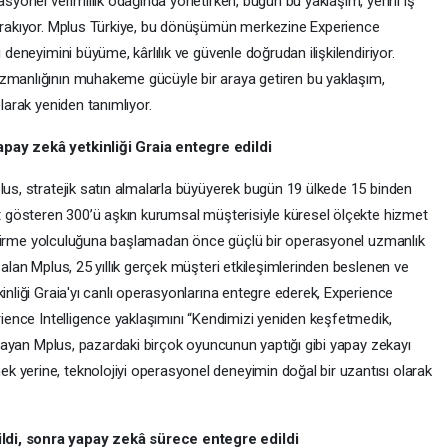
asyonel verimlilik odağında yönetirken, bugün bu yaklaşım, yerini iş
bırakıyor. Mplus Türkiye, bu dönüşümün merkezine Experience
 deneyimini büyüme, kârlılık ve güvenle doğrudan ilişkilendiriyor.
uzmanlığının muhakeme gücüyle bir araya getiren bu yaklaşım,
olarak yeniden tanımlıyor.
apay zekâ yetkinliği Graia entegre edildi
lus, stratejik satın almalarla büyüyerek bugün 19 ülkede 15 binden
et gösteren 300’ü aşkın kurumsal müşterisiyle küresel ölçekte hizmet
eliştirme yolculuğuna başlamadan önce güçlü bir operasyonel uzmanlık
 alan Mplus, 25 yıllık gerçek müşteri etkileşimlerinden beslenen ve
inliği Graia'yı canlı operasyonlarına entegre ederek, Experience
erience Intelligence yaklaşımını “Kendimizi yeniden keşfetmedik,
ımlayan Mplus, pazardaki birçok oyuncunun yaptığı gibi yapay zekayı
 yerine, teknolojiyi operasyonel deneyimin doğal bir uzantısı olarak
ldi, sonra yapay zekâ sürece entegre edildi