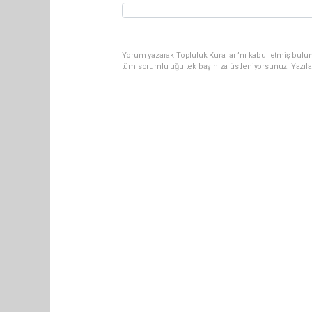
Yorum yazarak Topluluk Kuralları’nı kabul etmiş bulun
tüm sorumluluğu tek başınıza üstleniyorsunuz. Yazıla