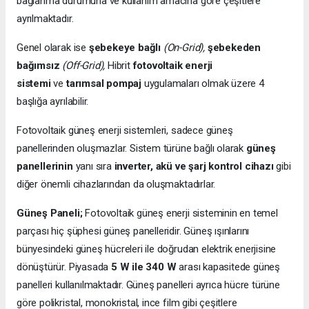
bağlanma durumuna ve kullanım amacına göre çeşitlere
ayrılmaktadır.
Genel olarak ise
şebekeye bağlı
(On-Grid),
şebekeden
bağımsız
(Off-Grid),
Hibrit
fotovoltaik enerji
sistemi
ve
tarımsal pompaj
uygulamaları olmak üzere 4
başlığa ayrılabilir.
Fotovoltaik güneş enerji sistemleri, sadece güneş
panellerinden oluşmazlar. Sistem türüne bağlı olarak
güneş
panellerinin
yanı sıra
inverter, akü ve şarj kontrol cihazı
gibi
diğer önemli cihazlarından da oluşmaktadırlar.
Güneş Paneli;
Fotovoltaik güneş enerji sisteminin en temel
parçası hiç şüphesi güneş panelleridir. Güneş ışınlarını
bünyesindeki güneş hücreleri ile doğrudan elektrik enerjisine
dönüştürür. Piyasada
5 W ile 340 W
arası kapasitede güneş
panelleri kullanılmaktadır. Güneş panelleri ayrıca hücre türüne
göre polikristal, monokristal, ince film gibi çeşitlere