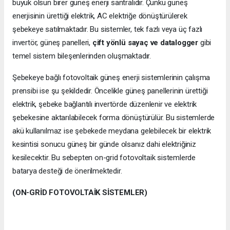
büyük olsun birer güneş enerji santralidir. Çünkü güneş
enerjisinin ürettiği elektrik, AC elektriğe dönüştürülerek
şebekeye satılmaktadır. Bu sistemler, tek fazlı veya üç fazlı
invertör, güneş panelleri,
çift yönlü sayaç ve datalogger
gibi
temel sistem bileşenlerinden oluşmaktadır.
Şebekeye bağlı fotovoltaik güneş enerji sistemlerinin çalışma
prensibi ise şu şekildedir. Öncelikle güneş panellerinin ürettiği
elektrik, şebeke bağlantılı invertörde düzenlenir ve elektrik
şebekesine aktarılabilecek forma dönüştürülür. Bu sistemlerde
akü kullanılmaz ise şebekede meydana gelebilecek bir elektrik
kesintisi sonucu güneş bir günde olsanız dahi elektriğiniz
kesilecektir. Bu sebepten on-grid fotovoltaik sistemlerde
batarya desteği de önerilmektedir.
(ON-GRİD FOTOVOLTAİK SİSTEMLER)