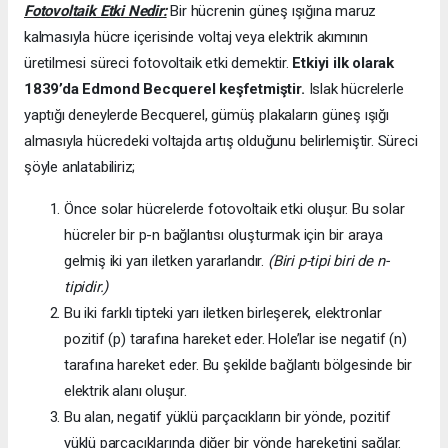
Fotovoltaik Etki Nedir:
Bir hücrenin güneş ışığına maruz
kalmasıyla hücre içerisinde voltaj veya elektrik akımının
üretilmesi süreci fotovoltaik etki demektir.
Etkiyi ilk olarak
1839’da
Edmond Becquerel keşfetmiştir.
Islak hücrelerle
yaptığı deneylerde Becquerel, gümüş plakaların güneş ışığı
almasıyla hücredeki voltajda artış olduğunu belirlemiştir. Süreci
şöyle anlatabiliriz;
Önce solar hücrelerde fotovoltaik etki oluşur. Bu solar
hücreler bir p-n bağlantısı oluşturmak için bir araya
gelmiş iki yarı iletken yararlandır.
(Biri p-tipi biri de n-
tipidir.)
Bu iki farklı tipteki yarı iletken birleşerek, elektronlar
pozitif (p) tarafına hareket eder. Hole’lar ise negatif (n)
tarafına hareket eder. Bu şekilde bağlantı bölgesinde bir
elektrik alanı oluşur.
Bu alan, negatif yüklü parçacıkların bir yönde, pozitif
yüklü parçacıklarında diğer bir yönde hareketini sağlar.