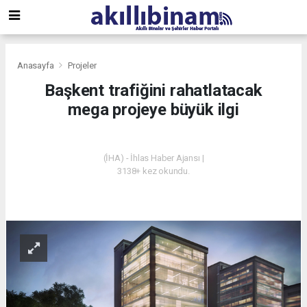
Anasayfa
Projeler
Başkent trafiğini rahatlatacak
mega projeye büyük ilgi
PROJELER
(İHA) - İhlas Haber Ajansı |
3138+ kez okundu.