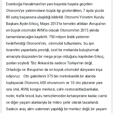
Esenboğa Havalimanı’nın yanı başında hayata geçirilen
Otonomi’ye yatırımcıların büyük ilgi gösterdikleri, 7 ayda yüzde
80 satış başarısına ulaşıldığı bildirildi. Otonomi Yönetim Kurulu
Başkanı Aydın Erkoç, Mayıs 2013’te temelini attıkları Avrupa’nın
en büyük otomobil AVM’si olacak Otonomi’nin 2015 yılında
tamamlanacağını kaydetti. 750 milyon liralık yatırımın
hedeflendiği Otonomi’nin, otomobil tutkunlarını, bu işin
ticaretini yapanlarla prestijli, özel bir mekanda buluşturmak
amacıyla düşünülen bir mega proje olduğunu kaydeden Erkoç,
şunları söyledi: ‘’Biz Ankara’da sadece Türkiye’nin değil,
Ortadoğu ve Avrupa’nın da en büyük otomobil dünyasını inşa
ediyoruz. Oto galerilerini 375 bin metrekarelik bir alanda
toplayacak Otonomi, 600 showroom ve 10 oto plazanın yanı
sıra otel, AVM, kongre merkezi, cafe-restorantlar,bankalar,
noter, trafik tescil, kuru temizlemeden kırtasiyesine kadar, camii
ve diğer yaşam alanlarıyla bir mikro şehir olarak tasarlandı.
Sadece araç alım-satımının yapıldığı bir merkez değil, bir yaşam