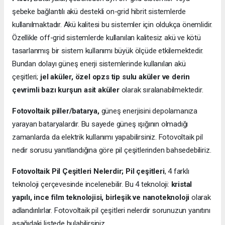
şebeke bağlantılı akü destekli on-grid hibrit sistemlerde
kullanılmaktadır. Akü kalitesi bu sistemler için oldukça önemlidir.
Özellikle off-grid sistemlerde kullanılan kalitesiz akü ve kötü
tasarlanmış bir sistem kullanımı büyük ölçüde etkilemektedir.
Bundan dolayı güneş enerji sistemlerinde kullanılan akü
çeşitleri;
jel aküler, özel opzs tip sulu aküler ve derin
çevrimli bazı kurşun asit aküler
olarak sıralanabilmektedir.
Fotovoltaik piller/batarya,
güneş enerjisini depolamanıza
yarayan bataryalardır. Bu sayede güneş ışığının olmadığı
zamanlarda da elektrik kullanımı yapabilirsiniz. Fotovoltaik pil
nedir sorusu yanıtlandığına göre pil çeşitlerinden bahsedebiliriz.
Fotovoltaik Pil Çeşitleri Nelerdir;
Pil çeşitleri
, 4 farklı
teknoloji çerçevesinde incelenebilir. Bu 4 teknoloji:
kristal
yapılı, ince film teknolojisi, birleşik ve nanoteknoloji
olarak
adlandırılırlar. Fotovoltaik pil çeşitleri nelerdir sorunuzun yanıtını
aşağıdaki listede bulabilirsiniz.