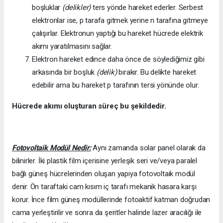
boşluklar
(delikler)
ters yönde hareket ederler. Serbest
elektronlar ise, p tarafa gitmek yerine n tarafına gitmeye
çalışırlar. Elektronun yaptığı bu hareket hücrede elektrik
akımı yaratılmasını sağlar.
Elektron hareket edince daha önce de söylediğimiz gibi
arkasında bir boşluk
(delik)
bırakır. Bu delikte hareket
edebilir ama bu hareket p tarafının tersi yönünde olur.
Hücrede akımı oluşturan süreç bu şekildedir.
Fotovoltaik Modül Nedir:
Aynı zamanda solar panel olarak da
bilinirler. İki plastik film içerisine yerleşik seri ve/veya paralel
bağlı güneş hücrelerinden oluşan yapıya fotovoltaik modül
denir. Ön taraftaki cam kısım iç tarafı mekanik hasara karşı
korur. İnce film güneş modüllerinde fotoaktif katman doğrudan
cama yerleştirilir ve sonra da şeritler halinde lazer aracılığı ile