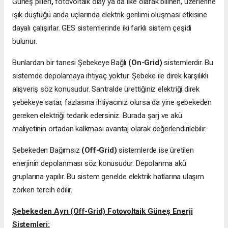
Güneş pilleri
,
fotovoltaik olay ya da ilke olarak bilinen, üzerlerine
ışık düştüğü anda uçlarında elektrik gerilimi oluşması etkisine
dayalı çalışırlar. GES sistemlerinde iki farklı sistem çeşidi
bulunur.
Bunlardan bir tanesi Şebekeye Bağlı
(On-Grid)
sistemlerdir. Bu
sistemde depolamaya ihtiyaç yoktur. Şebeke ile direk karşılıklı
alışveriş söz konusudur. Santralde ürettiğiniz elektriği direk
şebekeye satar, fazlasına ihtiyacınız olursa da yine şebekeden
gereken elektriği tedarik edersiniz. Burada şarj ve akü
maliyetinin ortadan kalkması avantaj olarak değerlendirilebilir.
Şebekeden Bağımsız
(Off-Grid)
sistemlerde ise üretilen
enerjinin depolanması söz konusudur. Depolanma akü
gruplarına yapılır. Bu sistem genelde elektrik hatlarına ulaşım
zorken tercih edilir.
Şebekeden Ayrı (Off-Grid) Fotovoltaik Güneş Enerji
Sistemleri: