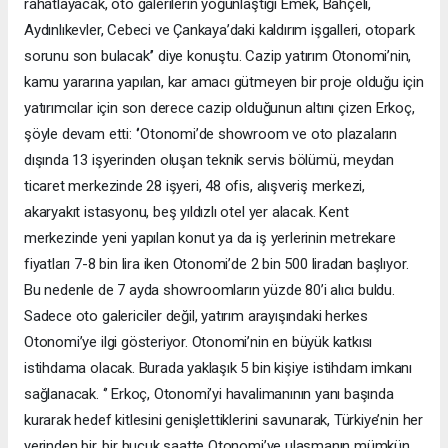
rahatlayacak, oto galerilerin yoğunlaştığı Emek, Bahçeli,
Aydınlıkevler, Cebeci ve Çankaya’daki kaldırım işgalleri, otopark
sorunu son bulacak’’ diye konuştu. Cazip yatırım Otonomi’nin,
kamu yararına yapılan, kar amacı gütmeyen bir proje olduğu için
yatırımcılar için son derece cazip olduğunun altını çizen Erkoç,
şöyle devam etti: ‘’Otonomi’de showroom ve oto plazaların
dışında 13 işyerinden oluşan teknik servis bölümü, meydan
ticaret merkezinde 28 işyeri, 48 ofis, alışveriş merkezi,
akaryakıt istasyonu, beş yıldızlı otel yer alacak. Kent
merkezinde yeni yapılan konut ya da iş yerlerinin metrekare
fiyatları 7-8 bin lira iken Otonomi’de 2 bin 500 liradan başlıyor.
Bu nedenle de 7 ayda showroomların yüzde 80’i alıcı buldu.
Sadece oto galericiler değil, yatırım arayışındaki herkes
Otonomi’ye ilgi gösteriyor. Otonomi’nin en büyük katkısı
istihdama olacak. Burada yaklaşık 5 bin kişiye istihdam imkanı
sağlanacak. ‘’ Erkoç, Otonomi’yi havalimanının yanı başında
kurarak hedef kitlesini genişlettiklerini savunarak, Türkiye’nin her
yerinden bir, bir buçuk saatte Otonomi’ye ulaşmanın mümkün