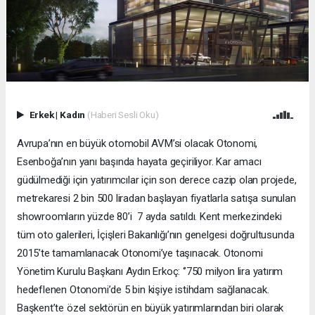
Erkek
|
Kadın
(Haberi Sesli Oku)
Avrupa’nın en büyük otomobil AVM’si olacak Otonomi,
Esenboğa’nın yanı başında hayata geçiriliyor. Kar amacı
güdülmediği için yatırımcılar için son derece cazip olan projede,
metrekaresi 2 bin 500 liradan başlayan fiyatlarla satışa sunulan
showroomların yüzde 80’i 7 ayda satıldı. Kent merkezindeki
tüm oto galerileri, İçişleri Bakanlığı’nın genelgesi doğrultusunda
2015’te tamamlanacak Otonomi’ye taşınacak. Otonomi
Yönetim Kurulu Başkanı Aydın Erkoç: ‘’750 milyon lira yatırım
hedeflenen Otonomi’de 5 bin kişiye istihdam sağlanacak.
Başkent’te özel sektörün en büyük yatırımlarından biri olarak