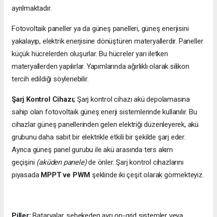
ayrılmaktadır.
Fotovoltaik paneller ya da güneş panelleri, güneş enerjisini
yakalayıp, elektrik enerjisine dönüştüren materyallerdir. Paneller
küçük hücrelerden oluşurlar. Bu hücreler yarı iletken
materyallerden yapılırlar. Yapımlarında ağırlıklı olarak silikon
tercih edildiği söylenebilir.
Şarj Kontrol Cihazı;
Şarj kontrol cihazı akü depolamasına
sahip olan fotovoltaik güneş enerji sistemlerinde kullanılır. Bu
cihazlar güneş panellerinden gelen elektriği düzenleyerek, akü
grubunu daha sabit bir elektrikle etkili bir şekilde şarj eder.
Ayrıca güneş panel gurubu ile akü arasında ters akım
geçişini
(aküden panele)
de önler. Şarj kontrol cihazlarını
piyasada
MPPT ve PWM
şeklinde iki çeşit olarak görmekteyiz.
Piller;
Bataryalar, şebekeden ayrı on-grid sistemler veya