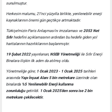
sunulmuştur.
Herkesin malumu, 21’nci yüzyılla birlikte, yenilenebilir enerji
kaynaklarının önemi gün geçtikçe artmaktadır.
Türkiye’mizin Paris Anlaşması’nı imzalaması ve
2053 Net
Sıfır
hedefini açıklamasının ardından bu hedefe giden yol
haritalarının hazırlıklarının başlanmıştır.
19 Şubat 2022
yayınlanan,
NSEB Yönetmeliği
ile Sıfır Enerji
Binalara ilişkin ilk adım da atılmış oldu.
Yönetmeliğe göre;
1 Ocak 2023 - 1 Ocak 2025
tarihleri
arasında
Yapı İnşaat Alanı 5 bin metrekare
üzerinde olan
binalarda
%5 Yenilenebilir Enerji kullanma
zorunluluğu
getirildi.
1 Ocak 2025’den sonra ise 2 bin
metrekare çekilecektir.