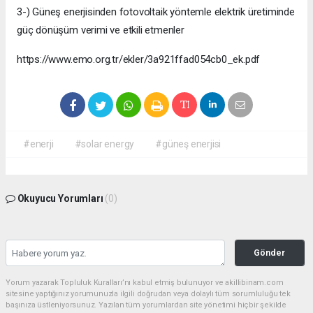
3-) Güneş enerjisinden fotovoltaik yöntemle elektrik üretiminde
güç dönüşüm verimi ve etkili etmenler
https://www.emo.org.tr/ekler/3a921ffad054cb0_ek.pdf
#enerji
#solar energy
#güneş enerjisi
Okuyucu Yorumları
(0)
Gönder
Yorum yazarak Topluluk Kuralları’nı kabul etmiş bulunuyor ve akillibinam.com
sitesine yaptığınız yorumunuzla ilgili doğrudan veya dolaylı tüm sorumluluğu tek
başınıza üstleniyorsunuz. Yazılan tüm yorumlardan site yönetimi hiçbir şekilde