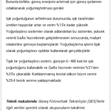
Bununla birlikte, güneş enerjisini artırmak için güneş ışınlarının
odaklanarak yoğunlaştırılması gerekir.
Işık yoğunluğunun arttırılması durumunda, ışık tarafından
üretilen taşıyıcılar artar ve verim %15'e kadar yükselir.
Yoğunlaştırıcı sistemler olarak adlandırılan bu sistemler, yüksek
verimli GaAs hücrelerinin geliştirilmesinin sonucunda, maliyet
rekabetine girmeye başlamışlardır. Yoğunlaştırma işlemi tipik
olarak yoğunlaştırıcı optikler kullanılarak gerçekleştirilir.
Tipik bir yoğunlaştırıcı sistem, güneşin 6−400 katı bir ışık
yoğunluğunu kullanabilir ve GaAs hücrenin verimini %31'den
%35'e çıkarabilir. Katkılanmamış kristal silikon hücre verimi
%29,4 teorik verime yaklaşmaktadır.
Teknik makalemde
;
Güneş Fotovoltaik Teknolojisi
(GES)’lerle
ilgili verileri ayrıntılı olarak okuyucuların takdirine