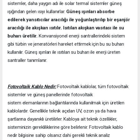
sistemler, daha yaygın adı ile solar termal sistemler güneş
ışığından gelen ısıyı kullanırlar.
Güneş ışınları absorbe
edilerek yansıtıcılar aracılığı ile yoğunlaştırılıp bir eşanjör
aracılığı ile akışkan ısıtılır. Isıtılan akışkan vasıtası ile su
buharı üretilir.
Konvansiyonel enerji santrallerindeki sistem
gibi türbin ve jeneratörleri hareket ettirmek için bu su buharı
kullanılır. Güneş ışınları ile ısıtılan su buharı ile enerji üreten
santraller tanımlanır.
Fotovoltaik Kablo Nedir:
Fotovoltaik kablolar, tüm fotovoltaik
sistemler ve güneş panellerinde fotovoltaik
sistem elemanlarının bağlantılarında kullanılmak için üretilen
kablolardır. Genellikle teknik açıdan UV, ozon ya da hava
şartlarına dayanıklı üretilirler. Kabloya ait teknik özellikler,
sisteminizin gerekliliklerine göre belirlenir. Fotovoltaik kablo
nedir bilgisine sahip olsanız dahi gerekli teknik analiz