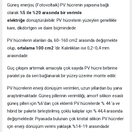
Güneş enerjisi, (Fotovoltaik) PV hücrenin yapısına bağlı
olarak
%5 ile %20 arasında bir verimle
elektriğe
dönüştürülebilir. PV hücrelerin yüzeyleri genellikle
kare, dikdörtgen ve daire biçimindedir.
PV hücrelerin alanları da, 60−160 cm2 arasında değişmekte
olup,
ortalama 100 cm2
’dir. Kalınlıkları ise 0,2−0,4 mm
arasındadır.
Güç çıkışını artırmak amacıyla çok sayıda PV hücre birbirine
paralel ya da seri bağlanarak bir yüzey üzerine monte edilir.
PV hücrelerin enerji dönüşüm verimleri, uzun yıllardan bu yana
araştırılmaktadır. Güneş pillerinin verimliliği, amorf silikon esaslı
güneş pilleri için %6'dan çok eklemli PV hücrelerde % 44 'a ve
hibrid bir pakete birleştirilmiş çoklu kalıplar için % 44,4 arasında
değişmektedir. Piyasada bulunan çok kristal silikon PV hücreler
için enerji dönüşüm verimi yaklaşık %14−19 arasındadır.