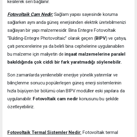
kesilerek seri bağlanır.
Fotovoltaik Cam Nedir:
Sağlam yapısı sayesinde koruma
sağlarken aynı anda güneş enerjisinden elektrik üretebilmenizi
sağlayan bir yapı malzemesidir. Bina Entegre Fotovoltaik
“Bulding-Entegre Photovoltaic” olarak geçen (
BIPV
) ve çatıya,
çatı pencerelerine ya da belirli bina cephelerine uygulanabilen
bu malzeme için maliyetin de
inşaat malzemelerine paralel
bakıldığında çok ciddi bir fark yaratmadığı söylenebilir.
Son zamanlarda yenilenebilir enerjiye yönelik yatırımlar ve
bilinçlenme sonucu popülerleşen güneş enerji sistemlerinin
hızla büyüyen bir bölümü olan BIPV modülle
r
eski yapılara da
uygulanabilir.
Fotovoltaik cam nedir
konusunu bu şekilde
özetleyebiliriz.
Fotovoltaik Termal Sistemler Nedir:
Fotovoltaik termal