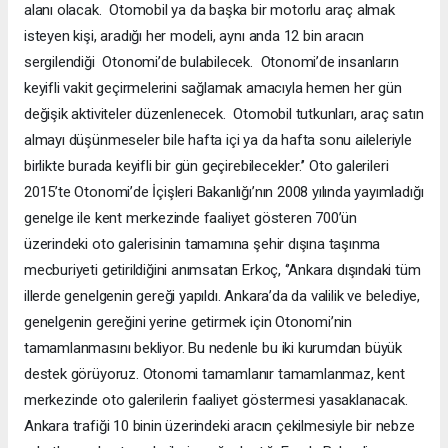
alanı olacak. Otomobil ya da başka bir motorlu araç almak
isteyen kişi, aradığı her modeli, aynı anda 12 bin aracın
sergilendiği Otonomi’de bulabilecek. Otonomi’de insanların
keyifli vakit geçirmelerini sağlamak amacıyla hemen her gün
değişik aktiviteler düzenlenecek. Otomobil tutkunları, araç satın
almayı düşünmeseler bile hafta içi ya da hafta sonu aileleriyle
birlikte burada keyifli bir gün geçirebilecekler.’’ Oto galerileri
2015’te Otonomi’de İçişleri Bakanlığı’nın 2008 yılında yayımladığı
genelge ile kent merkezinde faaliyet gösteren 700’ün
üzerindeki oto galerisinin tamamına şehir dışına taşınma
mecburiyeti getirildiğini anımsatan Erkoç, ‘’Ankara dışındaki tüm
illerde genelgenin gereği yapıldı. Ankara’da da valilik ve belediye,
genelgenin gereğini yerine getirmek için Otonomi’nin
tamamlanmasını bekliyor. Bu nedenle bu iki kurumdan büyük
destek görüyoruz. Otonomi tamamlanır tamamlanmaz, kent
merkezinde oto galerilerin faaliyet göstermesi yasaklanacak.
Ankara trafiği 10 binin üzerindeki aracın çekilmesiyle bir nebze