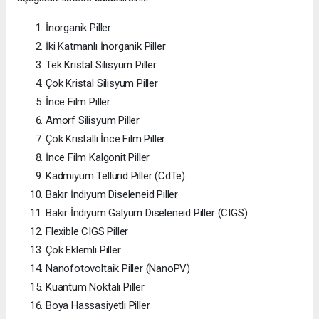
İnorganik Piller
İki Katmanlı İnorganik Piller
Tek Kristal Silisyum Piller
Çok Kristal Silisyum Piller
İnce Film Piller
Amorf Silisyum Piller
Çok Kristalli İnce Film Piller
İnce Film Kalgonit Piller
Kadmiyum Tellürid Piller (CdTe)
Bakır İndiyum Diseleneid Piller
Bakır İndiyum Galyum Diseleneid Piller (CIGS)
Flexible CIGS Piller
Çok Eklemli Piller
Nanofotovoltaik Piller (NanoPV)
Kuantum Noktalı Piller
Boya Hassasiyetli Piller