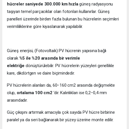
hücreler saniyede 300.000 km hızla
güneş radyasyonu
taşıyan temel parçacıklar olan fotonları kullanırlar. Güneş
panelleri üzerinde birden fazla bulunan bu hücrelerin seçimleri
verimliliklerine göre kıyaslanarak yapılabilir.
Güneş enerjisi, (Fotovoltaik) PV hücrenin yapısına bağlı
olarak
%5 ile %20 arasında bir verimle
elektriğe
dönüştürülebilir. PV hücrelerin yüzeyleri genellikle
kare, dikdörtgen ve daire biçimindedir.
PV hücrelerin alanları da, 60−160 cm2 arasında değişmekte
olup,
ortalama 100 cm2
’dir. Kalınlıkları ise 0,2−0,4 mm
arasındadır.
Güç çıkışını artırmak amacıyla çok sayıda PV hücre birbirine
paralel ya da seri bağlanarak bir yüzey üzerine monte edilir.