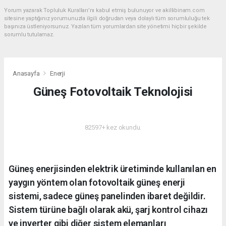
Yorum yazarak Topluluk Kuralları’nı kabul etmiş bulunuyor ve akillibinam.com
sitesine yaptığınız yorumunuzla ilgili doğrudan veya dolaylı tüm sorumluluğu tek
başınıza üstleniyorsunuz. Yazılan tüm yorumlardan site yönetimi hiçbir şekilde
sorumlu tutulamaz.
Anasayfa
Enerji
Güneş Fotovoltaik Teknolojisi
ENERJI
82597+ kez okundu.
Güneş enerjisinden elektrik üretiminde kullanılan en
yaygın yöntem olan fotovoltaik güneş enerji
sistemi, sadece güneş panelinden ibaret değildir.
Sistem türüne bağlı olarak akü, şarj kontrol cihazı
ve inverter gibi diğer sistem elemanları