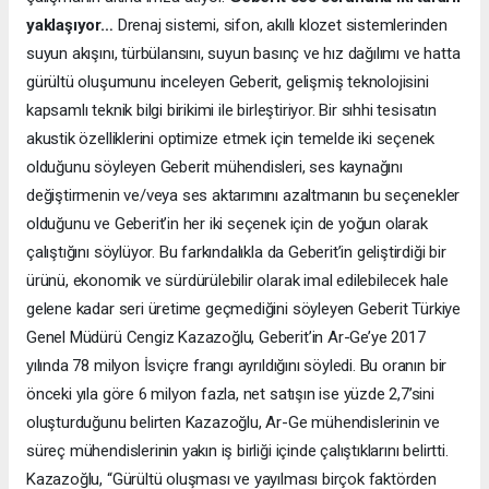
yaklaşıyor…
Drenaj sistemi, sifon, akıllı klozet sistemlerinden
suyun akışını, türbülansını, suyun basınç ve hız dağılımı ve hatta
gürültü oluşumunu inceleyen Geberit, gelişmiş teknolojisini
kapsamlı teknik bilgi birikimi ile birleştiriyor. Bir sıhhi tesisatın
akustik özelliklerini optimize etmek için temelde iki seçenek
olduğunu söyleyen Geberit mühendisleri, ses kaynağını
değiştirmenin ve/veya ses aktarımını azaltmanın bu seçenekler
olduğunu ve Geberit’in her iki seçenek için de yoğun olarak
çalıştığını söylüyor. Bu farkındalıkla da Geberit’in geliştirdiği bir
ürünü, ekonomik ve sürdürülebilir olarak imal edilebilecek hale
gelene kadar seri üretime geçmediğini söyleyen Geberit Türkiye
Genel Müdürü Cengiz Kazazoğlu, Geberit’in Ar-Ge’ye 2017
yılında 78 milyon İsviçre frangı ayrıldığını söyledi. Bu oranın bir
önceki yıla göre 6 milyon fazla, net satışın ise yüzde 2,7’sini
oluşturduğunu belirten Kazazoğlu, Ar-Ge mühendislerinin ve
süreç mühendislerinin yakın iş birliği içinde çalıştıklarını belirtti.
Kazazoğlu, “Gürültü oluşması ve yayılması birçok faktörden