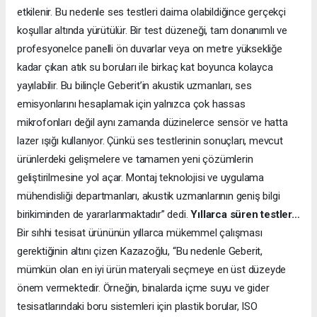
etkilenir. Bu nedenle ses testleri daima olabildiğince gerçekçi
koşullar altında yürütülür. Bir test düzeneği, tam donanımlı ve
profesyonelce panelli ön duvarlar veya on metre yüksekliğe
kadar çıkan atık su boruları ile birkaç kat boyunca kolayca
yayılabilir. Bu bilinçle Geberit’in akustik uzmanları, ses
emisyonlarını hesaplamak için yalnızca çok hassas
mikrofonları değil aynı zamanda düzinelerce sensör ve hatta
lazer ışığı kullanıyor. Çünkü ses testlerinin sonuçları, mevcut
ürünlerdeki gelişmelere ve tamamen yeni çözümlerin
geliştirilmesine yol açar. Montaj teknolojisi ve uygulama
mühendisliği departmanları, akustik uzmanlarının geniş bilgi
birikiminden de yararlanmaktadır” dedi.
Yıllarca süren testler…
Bir sıhhi tesisat ürününün yıllarca mükemmel çalışması
gerektiğinin altını çizen Kazazoğlu, “Bu nedenle Geberit,
mümkün olan en iyi ürün materyali seçmeye en üst düzeyde
önem vermektedir. Örneğin, binalarda içme suyu ve gider
tesisatlarındaki boru sistemleri için plastik borular, ISO