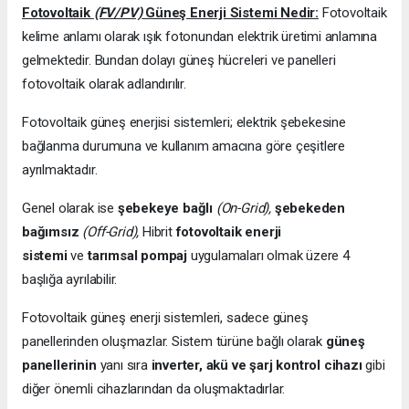
Fotovoltaik
(FV/PV)
Güneş Enerji Sistemi Nedir:
Fotovoltaik
kelime anlamı olarak ışık fotonundan elektrik üretimi anlamına
gelmektedir. Bundan dolayı güneş hücreleri ve panelleri
fotovoltaik olarak adlandırılır.
Fotovoltaik güneş enerjisi sistemleri; elektrik şebekesine
bağlanma durumuna ve kullanım amacına göre çeşitlere
ayrılmaktadır.
Genel olarak ise
şebekeye bağlı
(On-Grid),
şebekeden
bağımsız
(Off-Grid),
Hibrit
fotovoltaik enerji
sistemi
ve
tarımsal pompaj
uygulamaları olmak üzere 4
başlığa ayrılabilir.
Fotovoltaik güneş enerji sistemleri, sadece güneş
panellerinden oluşmazlar. Sistem türüne bağlı olarak
güneş
panellerinin
yanı sıra
inverter, akü ve şarj kontrol cihazı
gibi
diğer önemli cihazlarından da oluşmaktadırlar.