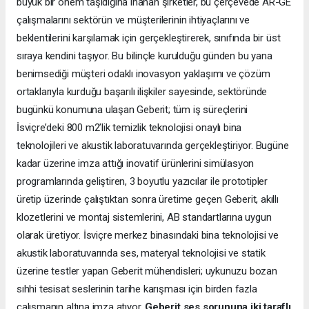
büyük bir önem taşıdığına inanan şirketler, bu çerçevede AR-GE
çalışmalarını sektörün ve müşterilerinin ihtiyaçlarını ve
beklentilerini karşılamak için gerçekleştirerek, sınıfında bir üst
sıraya kendini taşıyor. Bu bilinçle kurulduğu günden bu yana
benimsediği müşteri odaklı inovasyon yaklaşımı ve çözüm
ortaklarıyla kurduğu başarılı ilişkiler sayesinde, sektöründe
bugünkü konumuna ulaşan Geberit; tüm iş süreçlerini
İsviçre’deki 800 m2’lik temizlik teknolojisi onaylı bina
teknolojileri ve akustik laboratuvarında gerçekleştiriyor. Bugüne
kadar üzerine imza attığı inovatif ürünlerini simülasyon
programlarında geliştiren, 3 boyutlu yazıcılar ile prototipler
üretip üzerinde çalıştıktan sonra üretime geçen Geberit, akıllı
klozetlerini ve montaj sistemlerini, AB standartlarına uygun
olarak üretiyor. İsviçre merkez binasındaki bina teknolojisi ve
akustik laboratuvarında ses, materyal teknolojisi ve statik
üzerine testler yapan Geberit mühendisleri; uykunuzu bozan
sıhhi tesisat seslerinin tarihe karışması için birden fazla
çalışmanın altına imza atıyor.
Geberit ses sorununa iki taraflı