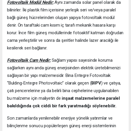
Fotovoltaik Modül Nedir:
Aynı zamanda solar panel olarak da
bilinirler. İki plastik film içerisine yerleşik seri ve/veya paralel
bağlı güneş hücrelerinden oluşan yapıya fotovoltaik modül
denir. Ön taraftaki cam kısım iç tarafı mekanik hasara karşı
korur. İnce film güneş modüllerinde fotoaktif katman doğrudan
cama yerleştirilir ve sonra da şeritler halinde lazer aracılığı ile
kesilerek seri bağlanır.
Fotovoltaik Cam Nedir:
Sağlam yapısı sayesinde koruma
sağlarken aynı anda güneş enerjisinden elektrik üretebilmenizi
sağlayan bir yapı malzemesidir. Bina Entegre Fotovoltaik
“Bulding-Entegre Photovoltaic” olarak geçen (
BIPV
) ve çatıya,
çatı pencerelerine ya da belirli bina cephelerine uygulanabilen
bu malzeme için maliyetin de
inşaat malzemelerine paralel
bakıldığında çok ciddi bir fark yaratmadığı söylenebilir.
Son zamanlarda yenilenebilir enerjiye yönelik yatırımlar ve
bilinçlenme sonucu popülerleşen güneş enerji sistemlerinin