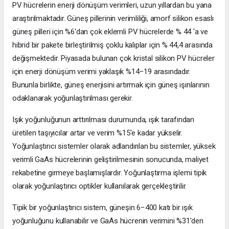
PV hücrelerin enerji dönüşüm verimleri, uzun yıllardan bu yana
araştırılmaktadır. Güneş pillerinin verimliliği, amorf silikon esaslı
güneş pilleri için %6'dan çok eklemli PV hücrelerde % 44 'a ve
hibrid bir pakete birleştirilmiş çoklu kalıplar için % 44,4 arasında
değişmektedir. Piyasada bulunan çok kristal silikon PV hücreler
için enerji dönüşüm verimi yaklaşık %14−19 arasındadır.
Bununla birlikte, güneş enerjisini artırmak için güneş ışınlarının
odaklanarak yoğunlaştırılması gerekir.
Işık yoğunluğunun arttırılması durumunda, ışık tarafından
üretilen taşıyıcılar artar ve verim %15'e kadar yükselir.
Yoğunlaştırıcı sistemler olarak adlandırılan bu sistemler, yüksek
verimli GaAs hücrelerinin geliştirilmesinin sonucunda, maliyet
rekabetine girmeye başlamışlardır. Yoğunlaştırma işlemi tipik
olarak yoğunlaştırıcı optikler kullanılarak gerçekleştirilir.
Tipik bir yoğunlaştırıcı sistem, güneşin 6−400 katı bir ışık
yoğunluğunu kullanabilir ve GaAs hücrenin verimini %31'den