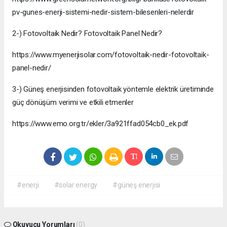
pv-gunes-enerji-sistemi-nedir-sistem-bilesenleri-nelerdir
2-) Fotovoltaik Nedir? Fotovoltaik Panel Nedir?
https://www.myenerjisolar.com/fotovoltaik-nedir-fotovoltaik-
panel-nedir/
3-) Güneş enerjisinden fotovoltaik yöntemle elektrik üretiminde
güç dönüşüm verimi ve etkili etmenler
https://www.emo.org.tr/ekler/3a921ffad054cb0_ek.pdf
#enerji
#solar energy
#güneş enerjisi
Okuyucu Yorumları
(0)