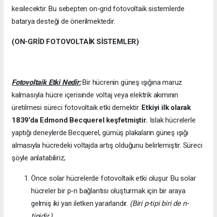
kesilecektir. Bu sebepten on-grid fotovoltaik sistemlerde
batarya desteği de önerilmektedir.
(ON-GRİD FOTOVOLTAİK SİSTEMLER)
Fotovoltaik Etki Nedir:
Bir hücrenin güneş ışığına maruz
kalmasıyla hücre içerisinde voltaj veya elektrik akımının
üretilmesi süreci fotovoltaik etki demektir.
Etkiyi ilk olarak
1839’da
Edmond Becquerel keşfetmiştir.
Islak hücrelerle
yaptığı deneylerde Becquerel, gümüş plakaların güneş ışığı
almasıyla hücredeki voltajda artış olduğunu belirlemiştir. Süreci
şöyle anlatabiliriz;
Önce solar hücrelerde fotovoltaik etki oluşur. Bu solar
hücreler bir p-n bağlantısı oluşturmak için bir araya
gelmiş iki yarı iletken yararlandır.
(Biri p-tipi biri de n-
tipidir.)