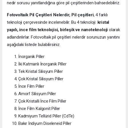
nedir sorusu yanıtlandığına göre pil çeşitlerinden bahsedebiliriz.
Fotovoltaik Pil Çeşitleri Nelerdir;
Pil çeşitleri
, 4 farklı
teknoloji çerçevesinde incelenebilir. Bu 4 teknoloji:
kristal
yapılı, ince film teknolojisi, birleşik ve nanoteknoloji
olarak
adlandırılırlar. Fotovoltaik pil çeşitleri nelerdir sorunuzun yanıtını
aşağıdaki listede bulabilirsiniz.
İnorganik Piller
İki Katmanlı İnorganik Piller
Tek Kristal Silisyum Piller
Çok Kristal Silisyum Piller
İnce Film Piller
Amorf Silisyum Piller
Çok Kristalli İnce Film Piller
İnce Film Kalgonit Piller
Kadmiyum Tellürid Piller (CdTe)
Bakır İndiyum Diseleneid Piller