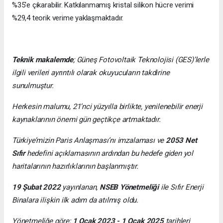
%35'e çıkarabilir. Katkılanmamış kristal silikon hücre verimi
%29,4 teorik verime yaklaşmaktadır.
Teknik makalemde
;
Güneş Fotovoltaik Teknolojisi
(GES)’lerle
ilgili verileri ayrıntılı olarak okuyucuların takdirine
sunulmuştur.
Herkesin malumu, 21’nci yüzyılla birlikte, yenilenebilir enerji
kaynaklarının önemi gün geçtikçe artmaktadır.
Türkiye’mizin Paris Anlaşması’nı imzalaması ve
2053 Net
Sıfır
hedefini açıklamasının ardından bu hedefe giden yol
haritalarının hazırlıklarının başlanmıştır.
19 Şubat 2022
yayınlanan,
NSEB Yönetmeliği
ile Sıfır Enerji
Binalara ilişkin ilk adım da atılmış oldu.
Yönetmeliğe göre;
1 Ocak 2023 - 1 Ocak 2025
tarihleri