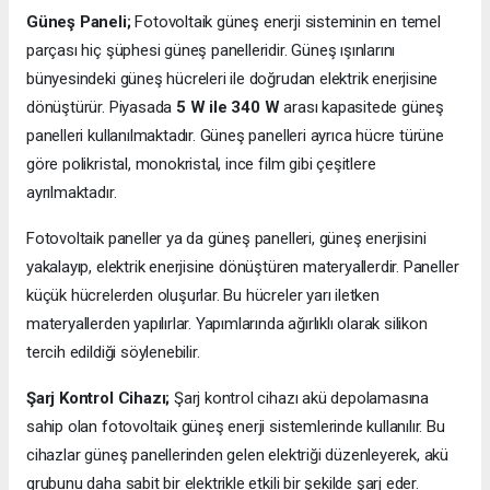
Güneş Paneli;
Fotovoltaik güneş enerji sisteminin en temel
parçası hiç şüphesi güneş panelleridir. Güneş ışınlarını
bünyesindeki güneş hücreleri ile doğrudan elektrik enerjisine
dönüştürür. Piyasada
5 W ile 340 W
arası kapasitede güneş
panelleri kullanılmaktadır. Güneş panelleri ayrıca hücre türüne
göre polikristal, monokristal, ince film gibi çeşitlere
ayrılmaktadır.
Fotovoltaik paneller ya da güneş panelleri, güneş enerjisini
yakalayıp, elektrik enerjisine dönüştüren materyallerdir. Paneller
küçük hücrelerden oluşurlar. Bu hücreler yarı iletken
materyallerden yapılırlar. Yapımlarında ağırlıklı olarak silikon
tercih edildiği söylenebilir.
Şarj Kontrol Cihazı;
Şarj kontrol cihazı akü depolamasına
sahip olan fotovoltaik güneş enerji sistemlerinde kullanılır. Bu
cihazlar güneş panellerinden gelen elektriği düzenleyerek, akü
grubunu daha sabit bir elektrikle etkili bir şekilde şarj eder.