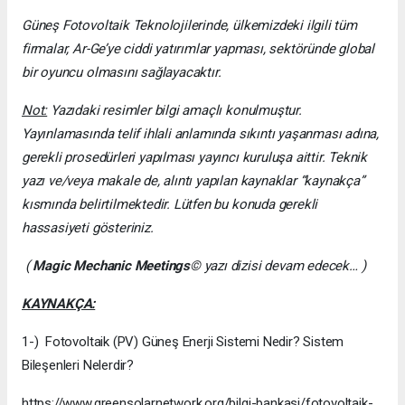
Güneş Fotovoltaik Teknolojilerinde, ülkemizdeki ilgili tüm
firmalar, Ar-Ge’ye ciddi yatırımlar yapması, sektöründe global
bir oyuncu olmasını sağlayacaktır.
Not:
Yazıdaki resimler bilgi amaçlı konulmuştur.
Yayınlamasında telif ihlali anlamında sıkıntı yaşanması adına,
gerekli prosedürleri yapılması yayıncı kuruluşa aittir. Teknik
yazı ve/veya makale de, alıntı yapılan kaynaklar “kaynakça”
kısmında belirtilmektedir. Lütfen bu konuda gerekli
hassasiyeti gösteriniz.
(
Magic Mechanic Meetings
© yazı dizisi devam edecek… )
KAYNAKÇA:
1-) Fotovoltaik (PV) Güneş Enerji Sistemi Nedir? Sistem
Bileşenleri Nelerdir?
https://www.greensolarnetwork.org/bilgi-bankasi/fotovoltaik-