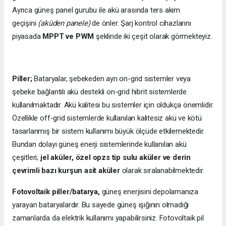
Ayrıca güneş panel gurubu ile akü arasında ters akım
geçişini
(aküden panele)
de önler. Şarj kontrol cihazlarını
piyasada
MPPT ve PWM
şeklinde iki çeşit olarak görmekteyiz.
Piller;
Bataryalar, şebekeden ayrı on-grid sistemler veya
şebeke bağlantılı akü destekli on-grid hibrit sistemlerde
kullanılmaktadır. Akü kalitesi bu sistemler için oldukça önemlidir.
Özellikle off-grid sistemlerde kullanılan kalitesiz akü ve kötü
tasarlanmış bir sistem kullanımı büyük ölçüde etkilemektedir.
Bundan dolayı güneş enerji sistemlerinde kullanılan akü
çeşitleri;
jel aküler, özel opzs tip sulu aküler ve derin
çevrimli bazı kurşun asit aküler
olarak sıralanabilmektedir.
Fotovoltaik piller/batarya,
güneş enerjisini depolamanıza
yarayan bataryalardır. Bu sayede güneş ışığının olmadığı
zamanlarda da elektrik kullanımı yapabilirsiniz. Fotovoltaik pil