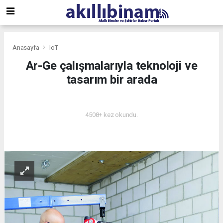
Anasayfa
IoT
Ar-Ge çalışmalarıyla teknoloji ve
tasarım bir arada
IOT
4508+ kez okundu.