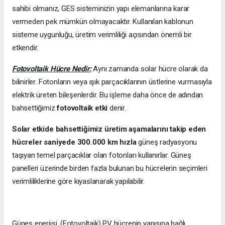
sahibi olmanız, GES sisteminizin yapı elemanlarına karar
vermeden pek mümkün olmayacaktır. Kullanılan kablonun
sisteme uygunluğu, üretim verimliliği açısından önemli bir
etkendir.
Fotovoltaik Hücre Nedir:
Aynı zamanda solar hücre olarak da
bilinirler. Fotonların veya ışık parçacıklarının üstlerine vurmasıyla
elektrik üreten bileşenlerdir. Bu işleme daha önce de adından
bahsettiğimiz
fotovoltaik etki
denir.
Solar etkide bahsettiğimiz üretim aşamalarını takip eden
hücreler saniyede 300.000 km hızla
güneş radyasyonu
taşıyan temel parçacıklar olan fotonları kullanırlar. Güneş
panelleri üzerinde birden fazla bulunan bu hücrelerin seçimleri
verimliliklerine göre kıyaslanarak yapılabilir.
Güneş enerjisi, (Fotovoltaik) PV hücrenin yapısına bağlı