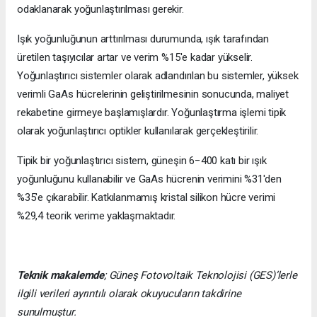
odaklanarak yoğunlaştırılması gerekir.
Işık yoğunluğunun arttırılması durumunda, ışık tarafından
üretilen taşıyıcılar artar ve verim %15'e kadar yükselir.
Yoğunlaştırıcı sistemler olarak adlandırılan bu sistemler, yüksek
verimli GaAs hücrelerinin geliştirilmesinin sonucunda, maliyet
rekabetine girmeye başlamışlardır. Yoğunlaştırma işlemi tipik
olarak yoğunlaştırıcı optikler kullanılarak gerçekleştirilir.
Tipik bir yoğunlaştırıcı sistem, güneşin 6−400 katı bir ışık
yoğunluğunu kullanabilir ve GaAs hücrenin verimini %31'den
%35'e çıkarabilir. Katkılanmamış kristal silikon hücre verimi
%29,4 teorik verime yaklaşmaktadır.
Teknik makalemde
;
Güneş Fotovoltaik Teknolojisi
(GES)’lerle
ilgili verileri ayrıntılı olarak okuyucuların takdirine
sunulmuştur.