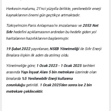
Herkesin malumu, 21’nci yüzyılla birlikte, yenilenebilir enerji
kaynaklarının önemi gün geçtikçe artmaktadır.
Türkiye’mizin Paris Anlaşması’nı imzalaması ve
2053 Net
Sıfır
hedefini açıklamasının ardından bu hedefe giden yol
haritalarının hazırlıklarının başlanmıştır.
19 Şubat 2022
yayınlanan,
NSEB Yönetmeliği
ile Sıfır Enerji
Binalara ilişkin ilk adım da atılmış oldu.
Yönetmeliğe göre;
1 Ocak 2023 - 1 Ocak 2025
tarihleri
arasında
Yapı İnşaat Alanı 5 bin metrekare
üzerinde olan
binalarda
%5 Yenilenebilir Enerji kullanma
zorunluluğu
getirildi.
1 Ocak 2025’den sonra ise 2 bin
metrekare çekilecektir.