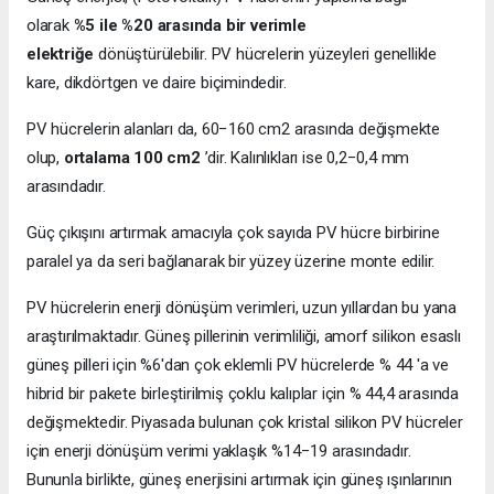
olarak
%5 ile %20 arasında bir verimle
elektriğe
dönüştürülebilir. PV hücrelerin yüzeyleri genellikle
kare, dikdörtgen ve daire biçimindedir.
PV hücrelerin alanları da, 60−160 cm2 arasında değişmekte
olup,
ortalama 100 cm2
’dir. Kalınlıkları ise 0,2−0,4 mm
arasındadır.
Güç çıkışını artırmak amacıyla çok sayıda PV hücre birbirine
paralel ya da seri bağlanarak bir yüzey üzerine monte edilir.
PV hücrelerin enerji dönüşüm verimleri, uzun yıllardan bu yana
araştırılmaktadır. Güneş pillerinin verimliliği, amorf silikon esaslı
güneş pilleri için %6'dan çok eklemli PV hücrelerde % 44 'a ve
hibrid bir pakete birleştirilmiş çoklu kalıplar için % 44,4 arasında
değişmektedir. Piyasada bulunan çok kristal silikon PV hücreler
için enerji dönüşüm verimi yaklaşık %14−19 arasındadır.
Bununla birlikte, güneş enerjisini artırmak için güneş ışınlarının