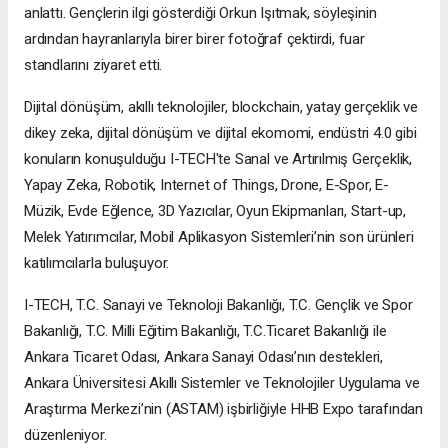
anlattı. Gençlerin ilgi gösterdiği Orkun Işıtmak, söyleşinin
ardından hayranlarıyla birer birer fotoğraf çektirdi, fuar
standlarını ziyaret etti.
Dijital dönüşüm, akıllı teknolojiler, blockchain, yatay gerçeklik ve
dikey zeka, dijital dönüşüm ve dijital ekomomi, endüstri 4.0 gibi
konuların konuşulduğu I-TECH'te Sanal ve Artırılmış Gerçeklik,
Yapay Zeka, Robotik, Internet of Things, Drone, E-Spor, E-
Müzik, Evde Eğlence, 3D Yazıcılar, Oyun Ekipmanları, Start-up,
Melek Yatırımcılar, Mobil Aplikasyon Sistemleri’nin son ürünleri
katılımcılarla buluşuyor.
I-TECH, T.C. Sanayi ve Teknoloji Bakanlığı, T.C. Gençlik ve Spor
Bakanlığı, T.C. Milli Eğitim Bakanlığı, T.C.Ticaret Bakanlığı ile
Ankara Ticaret Odası, Ankara Sanayi Odası’nın destekleri,
Ankara Üniversitesi Akıllı Sistemler ve Teknolojiler Uygulama ve
Araştırma Merkezi’nin (ASTAM) işbirliğiyle HHB Expo tarafından
düzenleniyor.