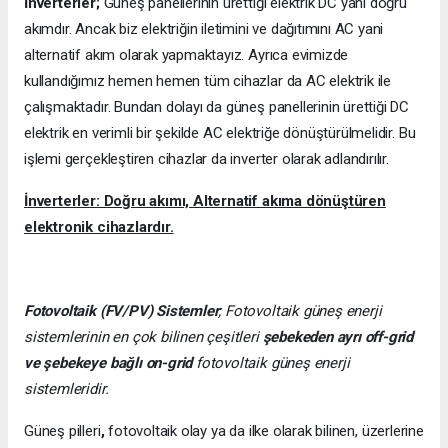
İnverterler;
Güneş panellerinin ürettiği elektrik DC yani doğru
akımdır. Ancak biz elektriğin iletimini ve dağıtımını AC yani
alternatif akım olarak yapmaktayız. Ayrıca evimizde
kullandığımız hemen hemen tüm cihazlar da AC elektrik ile
çalışmaktadır. Bundan dolayı da güneş panellerinin ürettiği DC
elektrik en verimli bir şekilde AC elektriğe dönüştürülmelidir. Bu
işlemi gerçekleştiren cihazlar da inverter olarak adlandırılır.
İnverterler: Doğru akımı, Alternatif akıma dönüştüren
elektronik cihazlardır.
Fotovoltaik (FV/PV)
Sistemler
; Fotovoltaik güneş enerji
sistemlerinin en çok bilinen çeşitleri
şebekeden ayrı off-grid
ve şebekeye bağlı on-grid
fotovoltaik güneş enerji
sistemleridir.
Güneş pilleri
,
fotovoltaik olay ya da ilke olarak bilinen, üzerlerine