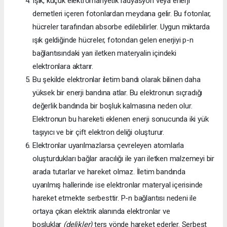
Işık, küçük elektromanyetik radyasyon veya enerji
demetleri içeren fotonlardan meydana gelir. Bu fotonlar,
hücreler tarafından absorbe edilebilirler. Uygun miktarda
ışık geldiğinde hücreler, fotondan gelen enerjiyi p-n
bağlantısındaki yarı iletken materyalin içindeki
elektronlara aktarır.
Bu şekilde elektronlar iletim bandı olarak bilinen daha
yüksek bir enerji bandına atlar. Bu elektronun sıçradığı
değerlik bandında bir boşluk kalmasına neden olur.
Elektronun bu hareketi eklenen enerji sonucunda iki yük
taşıyıcı ve bir çift elektron deliği oluşturur.
Elektronlar uyarılmazlarsa çevreleyen atomlarla
oluşturdukları bağlar aracılığı ile yarı iletken malzemeyi bir
arada tutarlar ve hareket olmaz. İletim bandında
uyarılmış hallerinde ise elektronlar materyal içerisinde
hareket etmekte serbesttir. P-n bağlantısı nedeni ile
ortaya çıkan elektrik alanında elektronlar ve
boşluklar
(delikler)
ters yönde hareket ederler. Serbest