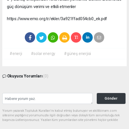
güç dönüşüm verimi ve etkili etmenler
https://www.emo.org.tr/ekler/3a921ffad054cb0_ek.pdf
#enerji
#solar energy
#güneş enerjisi
Okuyucu Yorumları
(0)
Gönder
Yorum yazarak Topluluk Kuralları’nı kabul etmiş bulunuyor ve akillibinam.com
sitesine yaptığınız yorumunuzla ilgili doğrudan veya dolaylı tüm sorumluluğu tek
başınıza üstleniyorsunuz. Yazılan tüm yorumlardan site yönetimi hiçbir şekilde
sorumlu tutulamaz.