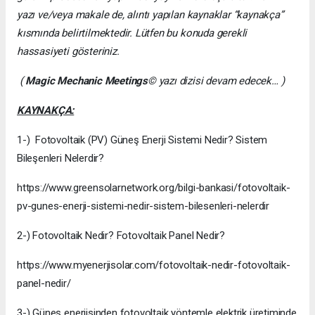
yazı ve/veya makale de, alıntı yapılan kaynaklar “kaynakça”
kısmında belirtilmektedir. Lütfen bu konuda gerekli
hassasiyeti gösteriniz.
(
Magic Mechanic Meetings
© yazı dizisi devam edecek… )
KAYNAKÇA:
1-) Fotovoltaik (PV) Güneş Enerji Sistemi Nedir? Sistem
Bileşenleri Nelerdir?
https://www.greensolarnetwork.org/bilgi-bankasi/fotovoltaik-
pv-gunes-enerji-sistemi-nedir-sistem-bilesenleri-nelerdir
2-) Fotovoltaik Nedir? Fotovoltaik Panel Nedir?
https://www.myenerjisolar.com/fotovoltaik-nedir-fotovoltaik-
panel-nedir/
3-) Güneş enerjisinden fotovoltaik yöntemle elektrik üretiminde