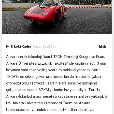
Erkek
|
Kadın
(Haberi Sesli Oku)
Ankara'nın ilk teknoloji fuarı I-TECH Teknoloji Kongre ve Fuarı,
Ankara Üniversitesi Eczacılık Fakültesi'nde kapılarını açtı. 3 gün
boyunca canlı teknolojik şovlara ev sahipliği yapacak olan I-
TECH'te en dikkat çeken ürünlerden biri de hidrojenle çalışan
otomobil oldu. Hidroket Fizart’ın ‘Pars’ isimli ve hidrojenle
çalışan aracı saatte 87 KM’ye kadar hız yapabiliyor. ‘Pars’la
Ankara-İstanbul arası mesefeyi kat etmenin maliyeti yaklaşık 5
lira. Ankara Üniversitesi Hidromobil Takımı ve Ankara
Üniversitesi bünyesindeki mühendislik dallarında okuyan