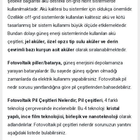
şebeke bağlantılı akü destekli on-grid hibrit sistemlerde
kullanılmaktadır. Akü kalitesi bu sistemler için oldukça önemlidir.
Özellikle off-grid sistemlerde kullanılan kalitesiz akü ve kötü
tasarlanmış bir sistem kullanımı büyük ölçüde etkilemektedir.
Bundan dolayı güneş enerji sistemlerinde kullanılan akü
çeşitleri;
jel aküler, özel opzs tip sulu aküler ve derin
çevrimli bazı kurşun asit aküler
olarak sıralanabilmektedir.
Fotovoltaik piller/batarya,
güneş enerjisini depolamanıza
yarayan bataryalardır. Bu sayede güneş ışığının olmadığı
zamanlarda da elektrik kullanımı yapabilirsiniz. Fotovoltaik pil
nedir sorusu yanıtlandığına göre pil çeşitlerinden bahsedebiliriz.
Fotovoltaik Pil Çeşitleri Nelerdir;
Pil çeşitleri
, 4 farklı
teknoloji çerçevesinde incelenebilir. Bu 4 teknoloji:
kristal
yapılı, ince film teknolojisi, birleşik ve nanoteknoloji
olarak
adlandırılırlar. Fotovoltaik pil çeşitleri nelerdir sorunuzun yanıtını
aşağıdaki listede bulabilirsiniz.