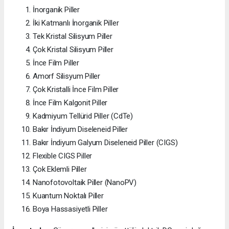
İnorganik Piller
İki Katmanlı İnorganik Piller
Tek Kristal Silisyum Piller
Çok Kristal Silisyum Piller
İnce Film Piller
Amorf Silisyum Piller
Çok Kristalli İnce Film Piller
İnce Film Kalgonit Piller
Kadmiyum Tellürid Piller (CdTe)
Bakır İndiyum Diseleneid Piller
Bakır İndiyum Galyum Diseleneid Piller (CIGS)
Flexible CIGS Piller
Çok Eklemli Piller
Nanofotovoltaik Piller (NanoPV)
Kuantum Noktalı Piller
Boya Hassasiyetli Piller