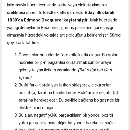
kalmasıyla hücre içerisinde voltaj veya elektrik akımının
üretilmesi süreci fotovoltaik etki demektir.
Etkiyi ilk olarak
1839’da
Edmond Becquerel keşfetmiştir.
Islak hücrelerle
yaptığı deneylerde Becquerel, gümüş plakaların güneş ışığı
almasıyla hücredeki voltajda artış olduğunu belirlemiştir. Süreci
şöyle anlatabiliriz;
Önce solar hücrelerde fotovoltaik etki oluşur. Bu solar
hücreler bir p-n bağlantısı oluşturmak için bir araya
gelmiş iki yarı iletken yararlandır.
(Biri p-tipi biri de n-
tipidir.)
Bu iki farklı tipteki yarı iletken birleşerek, elektronlar
pozitif (p) tarafına hareket eder. Hole’lar ise negatif (n)
tarafına hareket eder. Bu şekilde bağlantı bölgesinde bir
elektrik alanı oluşur.
Bu alan, negatif yüklü parçacıkların bir yönde, pozitif
yüklü parçacıklarında diğer bir yönde hareketini sağlar.