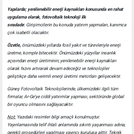
Yapılarda; yenilenebilir enerji kaynakları konusunda en rahat
uygulama olarak, fotovoltaik teknoloji ilk
sıradadır.
Girişimcilerin bu konuda yatırım yapmaları, kanımca
çok isabetli olacaktır.
Özetle,
önümüzdeki yıllarda fosil yakıt ve türevleriyle enerji
üretme, komple bitecektir. Önümüzdeki yüzyıllar insanlık
açısından enerji üretiminin; yenilenebilir enerji kaynakları
olarak hızını artırarak devam edeceğiz ve teknolojiler
geliştikçe daha verimli enerji üretimi metotları gelişecektir.
Güneş Fotovoltaik Teknolojilerinde, ülkemizdeki ilgili tüm
firmalar, Ar-Ge’ye ciddi yatırımlar yapması, sektöründe global
bir oyuncu olmasını sağlayacaktır.
Not:
Yazıdaki resimler bilgi amaçlı konulmuştur.
Yayınlamasında telif ihlali anlamında sıkıntı yaşanması adına,
gerekli prosedürleri yapılması yayıncı kuruluşa aittir. Teknik