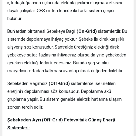
ışık düştüğü anda uçlarında elektrik gerilimi oluşması etkisine
dayalı çalışırlar. GES sistemlerinde iki farklı sistem çeşidi
bulunur.
Bunlardan bir tanesi Şebekeye Bağlı
(On-Grid)
sistemlerdir. Bu
sistemde depolamaya ihtiyaç yoktur. Şebeke ile direk karşılıklı
alışveriş söz konusudur. Santralde ürettiğiniz elektriği direk
şebekeye satar, fazlasına ihtiyacınız olursa da yine şebekeden
gereken elektriği tedarik edersiniz. Burada şarj ve akü
maliyetinin ortadan kalkması avantaj olarak değerlendirilebilir.
Şebekeden Bağımsız
(Off-Grid)
sistemlerde ise üretilen
enerjinin depolanması söz konusudur. Depolanma akü
gruplarına yapılır. Bu sistem genelde elektrik hatlarına ulaşım
zorken tercih edilir.
Şebekeden Ayrı (Off-Grid) Fotovoltaik Güneş Enerji
Sistemleri: