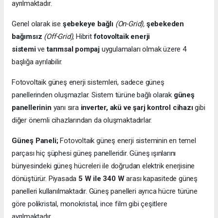
ayrılmaktadır.
Genel olarak ise
şebekeye bağlı
(On-Grid),
şebekeden
bağımsız
(Off-Grid),
Hibrit
fotovoltaik enerji
sistemi
ve
tarımsal pompaj
uygulamaları olmak üzere 4
başlığa ayrılabilir.
Fotovoltaik güneş enerji sistemleri, sadece güneş
panellerinden oluşmazlar. Sistem türüne bağlı olarak
güneş
panellerinin
yanı sıra
inverter, akü ve şarj kontrol cihazı
gibi
diğer önemli cihazlarından da oluşmaktadırlar.
Güneş Paneli;
Fotovoltaik güneş enerji sisteminin en temel
parçası hiç şüphesi güneş panelleridir. Güneş ışınlarını
bünyesindeki güneş hücreleri ile doğrudan elektrik enerjisine
dönüştürür. Piyasada
5 W ile 340 W
arası kapasitede güneş
panelleri kullanılmaktadır. Güneş panelleri ayrıca hücre türüne
göre polikristal, monokristal, ince film gibi çeşitlere
ayrılmaktadır.