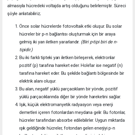
almasıyla hücredeki voltajda artış olduğunu belirlemiştir. Süreci
şöyle anlatabiliriz;
Önce solar hücrelerde fotovoltaik etki oluşur. Bu solar
hücreler bir p-n bağlantısı oluşturmak için bir araya
gelmiş iki yarı iletken yararlandır.
(Biri p-tipi biri de n-
tipidir.)
Bu iki farklı tipteki yarı iletken birleşerek, elektronlar
pozitif (p) tarafına hareket eder. Hole’lar ise negatif (n)
tarafına hareket eder. Bu şekilde bağlantı bölgesinde bir
elektrik alanı oluşur.
Bu alan, negatif yüklü parçacıkların bir yönde, pozitif
yüklü parçacıklarında diğer bir yönde hareketini sağlar.
Işık, küçük elektromanyetik radyasyon veya enerji
demetleri içeren fotonlardan meydana gelir. Bu fotonlar,
hücreler tarafından absorbe edilebilirler. Uygun miktarda
ışık geldiğinde hücreler, fotondan gelen enerjiyi p-n