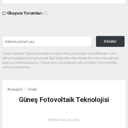
Okuyucu Yorumları
(0)
Gönder
Yorum yazarak Topluluk Kuralları’nı kabul etmiş bulunuyor ve akillibinam.com
sitesine yaptığınız yorumunuzla ilgili doğrudan veya dolaylı tüm sorumluluğu tek
başınıza üstleniyorsunuz. Yazılan tüm yorumlardan site yönetimi hiçbir şekilde
sorumlu tutulamaz.
Anasayfa
Enerji
Güneş Fotovoltaik Teknolojisi
ENERJI
82606+ kez okundu.