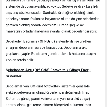
Bunlardan bir tanesi Şebekeye Bağlı
(On-Grid)
sistemlerdir. Bu
sistemde depolamaya ihtiyaç yoktur. Şebeke ile direk karşılıklı
alışveriş söz konusudur. Santralde ürettiğiniz elektriği direk
şebekeye satar, fazlasına ihtiyacınız olursa da yine şebekeden
gereken elektriği tedarik edersiniz. Burada şarj ve akü
maliyetinin ortadan kalkması avantaj olarak değerlendirilebilir.
Şebekeden Bağımsız
(Off-Grid)
sistemlerde ise üretilen
enerjinin depolanması söz konusudur. Depolanma akü
gruplarına yapılır. Bu sistem genelde elektrik hatlarına ulaşım
zorken tercih edilir.
Şebekeden Ayrı (Off-Grid) Fotovoltaik Güneş Enerji
Sistemleri:
Depolamalı yani Off-Grid fotovoltaik sistemler genellikle
elektrik şebekesinin olmadığı yerler için değerlendirilirler.
Sistemde güneş paneli ve inverterin yanı sıra akü ve şarj
kontrol cihazı gibi temel sistem bileşenleri bulunmaktadır.