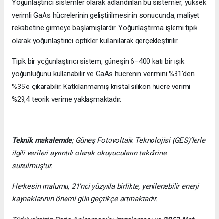
Yoğunlaştırıcı sistemler olarak adlandırılan bu sistemler, yüksek
verimli GaAs hücrelerinin geliştirilmesinin sonucunda, maliyet
rekabetine girmeye başlamışlardır. Yoğunlaştırma işlemi tipik
olarak yoğunlaştırıcı optikler kullanılarak gerçekleştirilir.
Tipik bir yoğunlaştırıcı sistem, güneşin 6−400 katı bir ışık
yoğunluğunu kullanabilir ve GaAs hücrenin verimini %31'den
%35'e çıkarabilir. Katkılanmamış kristal silikon hücre verimi
%29,4 teorik verime yaklaşmaktadır.
Teknik makalemde
;
Güneş Fotovoltaik Teknolojisi
(GES)’lerle
ilgili verileri ayrıntılı olarak okuyucuların takdirine
sunulmuştur.
Herkesin malumu, 21’nci yüzyılla birlikte, yenilenebilir enerji
kaynaklarının önemi gün geçtikçe artmaktadır.