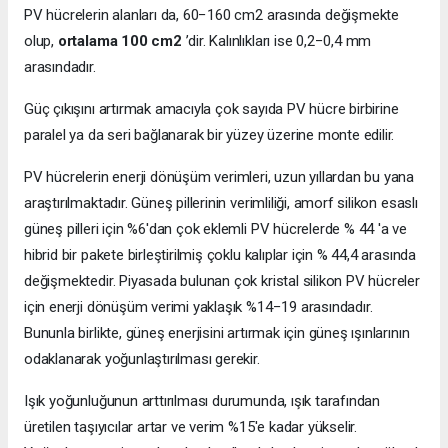
PV hücrelerin alanları da, 60−160 cm2 arasında değişmekte
olup,
ortalama 100 cm2
’dir. Kalınlıkları ise 0,2−0,4 mm
arasındadır.
Güç çıkışını artırmak amacıyla çok sayıda PV hücre birbirine
paralel ya da seri bağlanarak bir yüzey üzerine monte edilir.
PV hücrelerin enerji dönüşüm verimleri, uzun yıllardan bu yana
araştırılmaktadır. Güneş pillerinin verimliliği, amorf silikon esaslı
güneş pilleri için %6'dan çok eklemli PV hücrelerde % 44 'a ve
hibrid bir pakete birleştirilmiş çoklu kalıplar için % 44,4 arasında
değişmektedir. Piyasada bulunan çok kristal silikon PV hücreler
için enerji dönüşüm verimi yaklaşık %14−19 arasındadır.
Bununla birlikte, güneş enerjisini artırmak için güneş ışınlarının
odaklanarak yoğunlaştırılması gerekir.
Işık yoğunluğunun arttırılması durumunda, ışık tarafından
üretilen taşıyıcılar artar ve verim %15'e kadar yükselir.