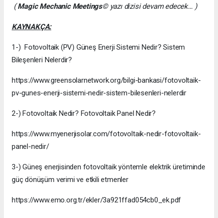
(
Magic Mechanic Meetings
© yazı dizisi devam edecek… )
KAYNAKÇA:
1-) Fotovoltaik (PV) Güneş Enerji Sistemi Nedir? Sistem
Bileşenleri Nelerdir?
https://www.greensolarnetwork.org/bilgi-bankasi/fotovoltaik-
pv-gunes-enerji-sistemi-nedir-sistem-bilesenleri-nelerdir
2-) Fotovoltaik Nedir? Fotovoltaik Panel Nedir?
https://www.myenerjisolar.com/fotovoltaik-nedir-fotovoltaik-
panel-nedir/
3-) Güneş enerjisinden fotovoltaik yöntemle elektrik üretiminde
güç dönüşüm verimi ve etkili etmenler
https://www.emo.org.tr/ekler/3a921ffad054cb0_ek.pdf