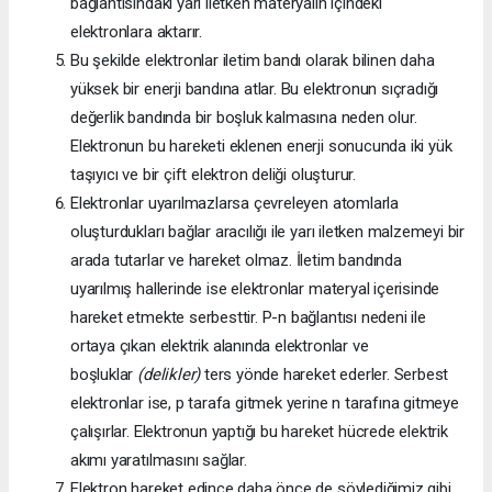
bağlantısındaki yarı iletken materyalin içindeki
elektronlara aktarır.
Bu şekilde elektronlar iletim bandı olarak bilinen daha
yüksek bir enerji bandına atlar. Bu elektronun sıçradığı
değerlik bandında bir boşluk kalmasına neden olur.
Elektronun bu hareketi eklenen enerji sonucunda iki yük
taşıyıcı ve bir çift elektron deliği oluşturur.
Elektronlar uyarılmazlarsa çevreleyen atomlarla
oluşturdukları bağlar aracılığı ile yarı iletken malzemeyi bir
arada tutarlar ve hareket olmaz. İletim bandında
uyarılmış hallerinde ise elektronlar materyal içerisinde
hareket etmekte serbesttir. P-n bağlantısı nedeni ile
ortaya çıkan elektrik alanında elektronlar ve
boşluklar
(delikler)
ters yönde hareket ederler. Serbest
elektronlar ise, p tarafa gitmek yerine n tarafına gitmeye
çalışırlar. Elektronun yaptığı bu hareket hücrede elektrik
akımı yaratılmasını sağlar.
Elektron hareket edince daha önce de söylediğimiz gibi