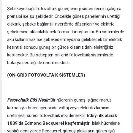
Şebekeye bağlı fotovoltaik güneş enerji sistemlerinin çalışma
prensibi ise şu şekildedir. Öncelikle güneş panellerinin ürettiği
elektrik, şebeke bağlantılı invertörde düzenlenir ve elektrik
şebekesine aktarılabilecek forma dönüştürülür. Bu sistemlerde
akü kullanılmaz ise şebekede meydana gelebilecek bir elektrik
kesintisi sonucu güneş bir günde olsanız dahi elektriğiniz
kesilecektir. Bu sebepten on-grid fotovoltaik sistemlerde
batarya desteği de önerilmektedir.
(ON-GRİD FOTOVOLTAİK SİSTEMLER)
Fotovoltaik Etki Nedir:
Bir hücrenin güneş ışığına maruz
kalmasıyla hücre içerisinde voltaj veya elektrik akımının
üretilmesi süreci fotovoltaik etki demektir.
Etkiyi ilk olarak
1839’da
Edmond Becquerel keşfetmiştir.
Islak hücrelerle
yaptığı deneylerde Becquerel, gümüş plakaların güneş ışığı