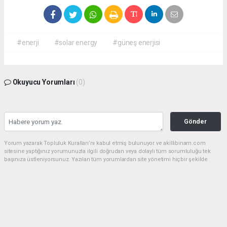
#enerji
#solar energy
#güneş enerjisi
Okuyucu Yorumları
(0)
Gönder
Yorum yazarak Topluluk Kuralları’nı kabul etmiş bulunuyor ve akillibinam.com
sitesine yaptığınız yorumunuzla ilgili doğrudan veya dolaylı tüm sorumluluğu tek
başınıza üstleniyorsunuz. Yazılan tüm yorumlardan site yönetimi hiçbir şekilde
sorumlu tutulamaz.
haber paketi
haber scripti
haber yazılımı