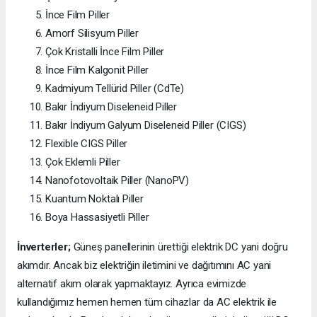
İnce Film Piller
Amorf Silisyum Piller
Çok Kristalli İnce Film Piller
İnce Film Kalgonit Piller
Kadmiyum Tellürid Piller (CdTe)
Bakır İndiyum Diseleneid Piller
Bakır İndiyum Galyum Diseleneid Piller (CIGS)
Flexible CIGS Piller
Çok Eklemli Piller
Nanofotovoltaik Piller (NanoPV)
Kuantum Noktalı Piller
Boya Hassasiyetli Piller
İnverterler;
Güneş panellerinin ürettiği elektrik DC yani doğru
akımdır. Ancak biz elektriğin iletimini ve dağıtımını AC yani
alternatif akım olarak yapmaktayız. Ayrıca evimizde
kullandığımız hemen hemen tüm cihazlar da AC elektrik ile