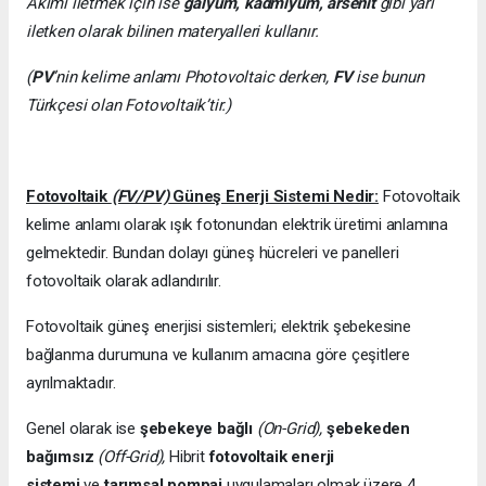
Akımı iletmek için ise
galyum, kadmiyum, arsenit
gibi yarı
iletken olarak bilinen materyalleri kullanır.
(
PV
’nin kelime anlamı Photovoltaic derken,
FV
ise bunun
Türkçesi olan Fotovoltaik’tir.)
Fotovoltaik
(FV/PV)
Güneş Enerji Sistemi Nedir:
Fotovoltaik
kelime anlamı olarak ışık fotonundan elektrik üretimi anlamına
gelmektedir. Bundan dolayı güneş hücreleri ve panelleri
fotovoltaik olarak adlandırılır.
Fotovoltaik güneş enerjisi sistemleri; elektrik şebekesine
bağlanma durumuna ve kullanım amacına göre çeşitlere
ayrılmaktadır.
Genel olarak ise
şebekeye bağlı
(On-Grid),
şebekeden
bağımsız
(Off-Grid),
Hibrit
fotovoltaik enerji
sistemi
ve
tarımsal pompaj
uygulamaları olmak üzere 4