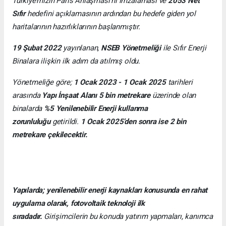
Türkiye’mizin Paris Anlaşması’nı imzalaması ve
2053 Net
Sıfır
hedefini açıklamasının ardından bu hedefe giden yol
haritalarının hazırlıklarının başlanmıştır.
19 Şubat 2022
yayınlanan,
NSEB Yönetmeliği
ile Sıfır Enerji
Binalara ilişkin ilk adım da atılmış oldu.
Yönetmeliğe göre;
1 Ocak 2023 - 1 Ocak 2025
tarihleri
arasında
Yapı İnşaat Alanı 5 bin metrekare
üzerinde olan
binalarda
%5 Yenilenebilir Enerji kullanma
zorunluluğu
getirildi.
1 Ocak 2025’den sonra ise 2 bin
metrekare çekilecektir.
Yapılarda; yenilenebilir enerji kaynakları konusunda en rahat
uygulama olarak, fotovoltaik teknoloji ilk
sıradadır.
Girişimcilerin bu konuda yatırım yapmaları, kanımca