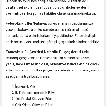
Bundan dolayı güneş enerji sistemlerinde kullanılan akü
çeşitleri;
jel aküler, özel opzs tip sulu aküler ve derin
çevrimli bazı kurşun asit aküler
olarak sıralanabilmektedir.
Fotovoltaik piller/batarya,
güneş enerjisini depolamanıza
yarayan bataryalardır. Bu sayede güneş ışığının olmadığı
zamanlarda da elektrik kullanımı yapabilirsiniz. Fotovoltaik pil
nedir sorusu yanıtlandığına göre pil çeşitlerinden bahsedebiliriz.
Fotovoltaik Pil Çeşitleri Nelerdir;
Pil çeşitleri
, 4 farklı
teknoloji çerçevesinde incelenebilir. Bu 4 teknoloji:
kristal
yapılı, ince film teknolojisi, birleşik ve nanoteknoloji
olarak
adlandırılırlar. Fotovoltaik pil çeşitleri nelerdir sorunuzun yanıtını
aşağıdaki listede bulabilirsiniz.
İnorganik Piller
İki Katmanlı İnorganik Piller
Tek Kristal Silisyum Piller
Çok Kristal Silisyum Piller