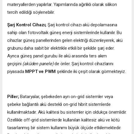
materyallerden yapılırlar. Yapımlarında ağırlıklı olarak silikon
tercih edildiği söylenebilir.
Şarj Kontrol Cihazı;
Şarj kontrol cihazı akü depolamasına
sahip olan fotovoltaik güneş enerji sistemlerinde kullanılır. Bu
cihazlar güneş panellerinden gelen elektriği düzenleyerek, akü
grubunu daha sabit bir elektrikle etkili bir şekilde şarj eder.
Ayrıca güneş panel gurubu ile akü arasında ters akım
geçişini
(aküden panele)
de önler. Şarj kontrol cihazlarını
piyasada
MPPT ve PWM
şeklinde iki çeşit olarak görmekteyiz.
Piller;
Bataryalar, şebekeden ayrı on-grid sistemler veya
şebeke bağlantılı akü destekli on-grid hibrit sistemlerde
kullanılmaktadır. Akü kalitesi bu sistemler için oldukça önemlidir.
Özellikle off-grid sistemlerde kullanılan kalitesiz akü ve kötü
tasarlanmış bir sistem kullanımı büyük ölçüde etkilemektedir.