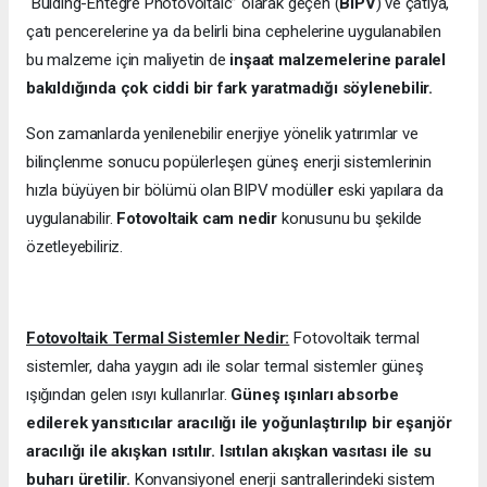
“Bulding-Entegre Photovoltaic” olarak geçen (
BIPV
) ve çatıya,
çatı pencerelerine ya da belirli bina cephelerine uygulanabilen
bu malzeme için maliyetin de
inşaat malzemelerine paralel
bakıldığında çok ciddi bir fark yaratmadığı söylenebilir.
Son zamanlarda yenilenebilir enerjiye yönelik yatırımlar ve
bilinçlenme sonucu popülerleşen güneş enerji sistemlerinin
hızla büyüyen bir bölümü olan BIPV modülle
r
eski yapılara da
uygulanabilir.
Fotovoltaik cam nedir
konusunu bu şekilde
özetleyebiliriz.
Fotovoltaik Termal Sistemler Nedir:
Fotovoltaik termal
sistemler, daha yaygın adı ile solar termal sistemler güneş
ışığından gelen ısıyı kullanırlar.
Güneş ışınları absorbe
edilerek yansıtıcılar aracılığı ile yoğunlaştırılıp bir eşanjör
aracılığı ile akışkan ısıtılır. Isıtılan akışkan vasıtası ile su
buharı üretilir.
Konvansiyonel enerji santrallerindeki sistem