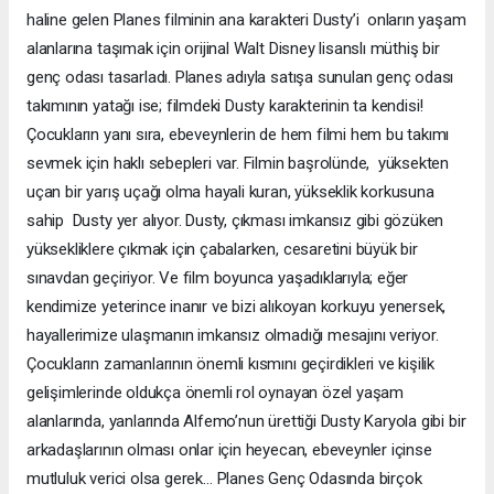
haline gelen Planes filminin ana karakteri Dusty’i onların yaşam
alanlarına taşımak için orijinal Walt Disney lisanslı müthiş bir
genç odası tasarladı. Planes adıyla satışa sunulan genç odası
takımının yatağı ise; filmdeki Dusty karakterinin ta kendisi!
Çocukların yanı sıra, ebeveynlerin de hem filmi hem bu takımı
sevmek için haklı sebepleri var. Filmin başrolünde, yüksekten
uçan bir yarış uçağı olma hayali kuran, yükseklik korkusuna
sahip Dusty yer alıyor. Dusty, çıkması imkansız gibi gözüken
yüksekliklere çıkmak için çabalarken, cesaretini büyük bir
sınavdan geçiriyor. Ve film boyunca yaşadıklarıyla; eğer
kendimize yeterince inanır ve bizi alıkoyan korkuyu yenersek,
hayallerimize ulaşmanın imkansız olmadığı mesajını veriyor.
Çocukların zamanlarının önemli kısmını geçirdikleri ve kişilik
gelişimlerinde oldukça önemli rol oynayan özel yaşam
alanlarında, yanlarında Alfemo’nun ürettiği Dusty Karyola gibi bir
arkadaşlarının olması onlar için heyecan, ebeveynler içinse
mutluluk verici olsa gerek… Planes Genç Odasında birçok