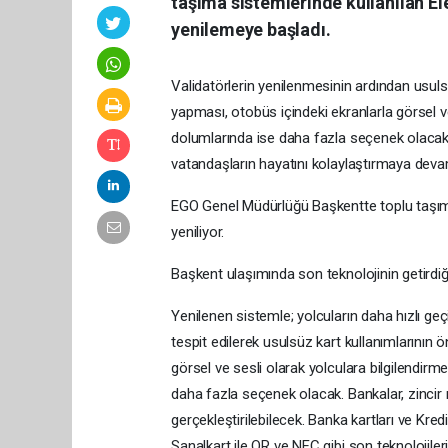
taşıma sistemlerinde kullanılan El
yenilemeye başladı.
Validatörlerin yenilenmesinin ardından usulsü
yapması, otobüs içindeki ekranlarla görsel ve
dolumlarında ise daha fazla seçenek olacak. 
vatandaşların hayatını kolaylaştırmaya deva
EGO Genel Müdürlüğü Başkentte toplu taşıma
yeniliyor.
Başkent ulaşımında son teknolojinin getirdiği
Yenilenen sistemle; yolcuların daha hızlı ge
tespit edilerek usulsüz kart kullanımlarının 
görsel ve sesli olarak yolculara bilgilendirme
daha fazla seçenek olacak. Bankalar, zincir 
gerçekleştirilebilecek. Banka kartları ve Kre
Sanalkart ile QR ve NFC gibi son teknolojiler