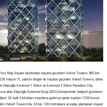
’oro May İnşaat tarafından hayata geçirilen Velvet Towers 385 bin
 250 milyon TL yatırım değeri ile hayata geçirilen Velvet Towers; daha
Ekşioğlu Evrensel 1 Sitesi ve Evrensel 2 Sitesi Paradice City,
 imza atan Ekşioğlu Evrensel Grup (EEG) bünyesinde faaliyet gösteren
liyor. 26 katlı 3 bloktan meydana gelen projede toplam 1250 konut
ülen Velvet Towers’da, 24 bin 120 metrekare arsada, planlanan inşaat