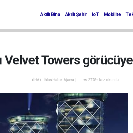
Akıllı Bina
Akıllı Şehir
IoT
Mobilite
Tek
lı Velvet Towers görücüye 
(İHA) - İhlas Haber Ajansı |
2778+ kez okundu.
Akıllı Bina