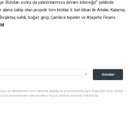
proje. Bundan sonra da yatırımlarımıza devam edeceğiz” şeklinde
r alana sahip olan projede tüm bloklar 6. kat itibari ile Adalar, Kalamış
 Beşiktaş sahili, boğaz girişi, Çamlıca tepeleri ve Ataşehir Finans
AM
Gönder
uyor ve akillibinam.com sitesine yaptığınız yorumunuzla ilgili doğrudan veya dolaylı
n tüm yorumlardan site yönetimi hiçbir şekilde sorumlu tutulamaz.