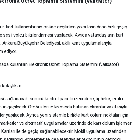
ektronik Ücret Toplama Sistemini (validatör)
z kart kullanımlarının önüne geçilirken yolcuların daha hızlı geçiş
 sesli yolcu bilgilendirmesi yapılacak. Ayrıca vatandaşların kart
Ankara Büyükşehir Belediyesi, akıllı kent uygulamalarıyla
m ediyor.
da kullanılan Elektronik Ücret Toplama Sistemini (validatör)
 kolaylıklar
çişi sağlanacak, sürücü kontrol paneli üzerinden şüpheli işlemler
önün geçilecek. Otobüsleri iç kısmında bulunan ekranlar vasıtasıyla
ler yapılacak. Ayrıca yeni sistemle birlikte kart dolum noktaları için
marketler ve alternatif uygulamalar üzerinde de kart dolum işlemleri
di Kartları ile de geçiş sağlanabilecektir. Mobil uygulama üzerinden
in sağlandığı yöntemler ile de vatandaşlar teknolojinin getirdiği