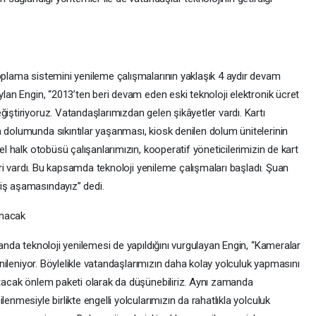
toplama sistemini yenileme çalışmalarının yaklaşık 4 aydır devam
ylan Engin, “2013’ten beri devam eden eski teknoloji elektronik ücret
ğiştiriyoruz. Vatandaşlarımızdan gelen şikâyetler vardı. Kartı
 dolumunda sıkıntılar yaşanması, kiosk denilen dolum ünitelerinin
zel halk otobüsü çalışanlarımızın, kooperatif yöneticilerimizin de kart
leri vardı. Bu kapsamda teknoloji yenileme çalışmaları başladı. Şuan
iş aşamasındayız” dedi.
anacak
manda teknoloji yenilemesi de yapıldığını vurgulayan Engin, “Kameralar
yenileniyor. Böylelikle vatandaşlarımızın daha kolay yolculuk yapmasını
ltacak önlem paketi olarak da düşünebiliriz. Aynı zamanda
enmesiyle birlikte engelli yolcularımızın da rahatlıkla yolculuk