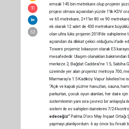
emsali 145 bin metrekare olup projenin yüzde
projesi olması açısından yüzde 1’lik KDV ora
ve 65 metrekare, 2+1’ler 80 ve 90 metrekar
ek olarak 12 adet de 430 metrekare büyükl
olan ultra lüks projenin 2018’de sahiplerine 
açısından da dikkat çekici olduğunu ifade 
Towers projemiz lokasyon olarak E5 karayo
mesafededir. Ulaşım olanakları bakımından 
merkeze 2, Bağdat Caddesi’ne 1.5, Sabiha G
üzerinde yer alan projemiz metroya 700, 
Marmaray’a 1.5 Kadıköy Vapur İskelesi’ne is
“Açık ve kapalı yüzme havuzları, sauna, hama
parkurları, çocuk oyun alanları, her daire için
sistemlerinin yanı sıra çevreci bir anlayışla 
sistem ile ev sahipleri dairelerini 7/24 kontro
edeceğiz”
Palma D’oro May İnşaat Ortağı Şe
yapmayı planlıyordum. 6 ay önce bu fırsatı 