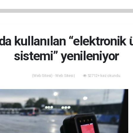
a kullanılan “elektronik
sistemi” yenileniyor
(Web Sitesi) - Web Sitesi |
52712+ kez okundu.
Akıllı Şehir