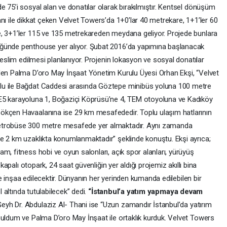
 75’i sosyal alan ve donatılar olarak bırakılmıştır. Kentsel dönüşüm
nı ile dikkat çeken Velvet Towers’da 1+0’lar 40 metrekare, 1+1’ler 60
e, 3+1’ler 115 ve 135 metrekareden meydana geliyor. Projede bunlara
üğünde penthouse yer alıyor. Şubat 2016’da yapımına başlanacak
teslim edilmesi planlanıyor. Projenin lokasyon ve sosyal donatılar
eden Palma D’oro May İnşaat Yönetim Kurulu Üyesi Orhan Ekşi, “Velvet
lu ile Bağdat Caddesi arasında Göztepe minibüs yoluna 100 metre
E5 karayoluna 1, Boğaziçi Köprüsü’ne 4, TEM otoyoluna ve Kadıköy
ökçen Havaalanına ise 29 km mesafededir. Toplu ulaşım hatlarının
metrobüse 300 metre mesafede yer almaktadır. Aynı zamanda
e 2 km uzaklıkta konumlanmaktadır” şeklinde konuştu. Ekşi ayrıca;
m, fitness hobi ve oyun salonları, açık spor alanları, yürüyüş
 kapalı otopark, 24 saat güvenliğin yer aldığı projemiz akıllı bina
ile inşaa edilecektir. Dünyanın her yerinden kumanda edilebilen bir
l altında tutulabilecek” dedi.
“İstanbul’a yatım yapmaya devam
yh Dr. Abdulaziz Al- Thani ise “Uzun zamandır İstanbul’da yatırım
buldum ve Palma D’oro May İnşaat ile ortaklık kurduk. Velvet Towers