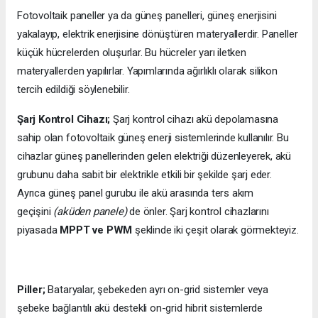
Fotovoltaik paneller ya da güneş panelleri, güneş enerjisini
yakalayıp, elektrik enerjisine dönüştüren materyallerdir. Paneller
küçük hücrelerden oluşurlar. Bu hücreler yarı iletken
materyallerden yapılırlar. Yapımlarında ağırlıklı olarak silikon
tercih edildiği söylenebilir.
Şarj Kontrol Cihazı;
Şarj kontrol cihazı akü depolamasına
sahip olan fotovoltaik güneş enerji sistemlerinde kullanılır. Bu
cihazlar güneş panellerinden gelen elektriği düzenleyerek, akü
grubunu daha sabit bir elektrikle etkili bir şekilde şarj eder.
Ayrıca güneş panel gurubu ile akü arasında ters akım
geçişini
(aküden panele)
de önler. Şarj kontrol cihazlarını
piyasada
MPPT ve PWM
şeklinde iki çeşit olarak görmekteyiz.
Piller;
Bataryalar, şebekeden ayrı on-grid sistemler veya
şebeke bağlantılı akü destekli on-grid hibrit sistemlerde