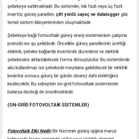
şebekeye satılmaktadır. Bu sistemler, tek fazlı veya üç fazlı
invertör, güneş panelleri,
çift yönlü sayaç ve datalogger
gibi
temel sistem bileşenlerinden oluşmaktadır.
Şebekeye bağlı fotovoltaik güneş enerji sistemlerinin çalışma
prensibi ise şu şekildedir. Öncelikle güneş panellerinin ürettiği
elektrik, şebeke bağlantılı invertörde düzenlenir ve elektrik
şebekesine aktarılabilecek forma dönüştürülür. Bu sistemlerde
akü kullanılmaz ise şebekede meydana gelebilecek bir elektrik
kesintisi sonucu güneş bir günde olsanız dahi elektriğiniz
kesilecektir. Bu sebepten on-grid fotovoltaik sistemlerde
batarya desteği de önerilmektedir.
(ON-GRİD FOTOVOLTAİK SİSTEMLER)
Fotovoltaik Etki Nedir:
Bir hücrenin güneş ışığına maruz
kalmasıyla hücre içerisinde voltaj veya elektrik akımının