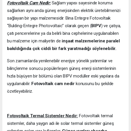
Fotovoltaik Cam Nedir:
Sağlam yapısı sayesinde koruma
sağlarken aynı anda güneş enerjisinden elektrik üretebilmenizi
sağlayan bir yapı malzemesidir. Bina Entegre Fotovoltaik
“Bulding-Entegre Photovoltaic” olarak geçen (
BIPV
) ve çatıya,
çatı pencerelerine ya da belirli bina cephelerine uygulanabilen
bu malzeme için maliyetin de
inşaat malzemelerine paralel
bakıldığında çok ciddi bir fark yaratmadığı söylenebilir.
Son zamanlarda yenilenebilir enerjiye yönelik yatırımlar ve
bilinçlenme sonucu popülerleşen güneş enerji sistemlerinin
hızla büyüyen bir bölümü olan BIPV modülle
r
eski yapılara da
uygulanabilir.
Fotovoltaik cam nedir
konusunu bu şekilde
özetleyebiliriz.
Fotovoltaik Termal Sistemler Nedir:
Fotovoltaik termal
sistemler, daha yaygın adı ile solar termal sistemler güneş
ışığından gelen ısıyı kullanırlar.
Güneş ışınları absorbe