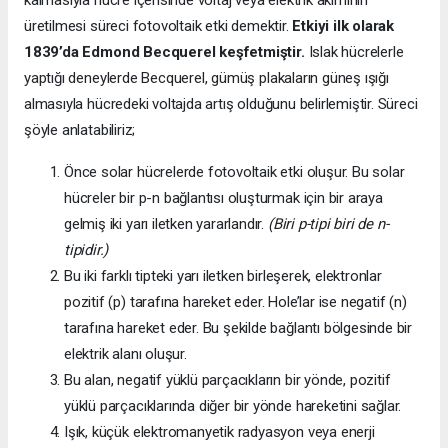
üretilmesi süreci fotovoltaik etki demektir.
Etkiyi ilk olarak
1839’da
Edmond Becquerel keşfetmiştir.
Islak hücrelerle
yaptığı deneylerde Becquerel, gümüş plakaların güneş ışığı
almasıyla hücredeki voltajda artış olduğunu belirlemiştir. Süreci
şöyle anlatabiliriz;
Önce solar hücrelerde fotovoltaik etki oluşur. Bu solar
hücreler bir p-n bağlantısı oluşturmak için bir araya
gelmiş iki yarı iletken yararlandır.
(Biri p-tipi biri de n-
tipidir.)
Bu iki farklı tipteki yarı iletken birleşerek, elektronlar
pozitif (p) tarafına hareket eder. Hole’lar ise negatif (n)
tarafına hareket eder. Bu şekilde bağlantı bölgesinde bir
elektrik alanı oluşur.
Bu alan, negatif yüklü parçacıkların bir yönde, pozitif
yüklü parçacıklarında diğer bir yönde hareketini sağlar.
Işık, küçük elektromanyetik radyasyon veya enerji