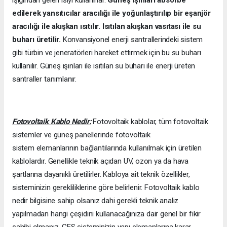
edilerek yansıtıcılar aracılığı ile yoğunlaştırılıp bir eşanjör
aracılığı ile akışkan ısıtılır. Isıtılan akışkan vasıtası ile su
buharı üretilir.
Konvansiyonel enerji santrallerindeki sistem
gibi türbin ve jeneratörleri hareket ettirmek için bu su buharı
kullanılır. Güneş ışınları ile ısıtılan su buharı ile enerji üreten
santraller tanımlanır.
Fotovoltaik Kablo Nedir:
Fotovoltaik kablolar, tüm fotovoltaik
sistemler ve güneş panellerinde fotovoltaik
sistem elemanlarının bağlantılarında kullanılmak için üretilen
kablolardır. Genellikle teknik açıdan UV, ozon ya da hava
şartlarına dayanıklı üretilirler. Kabloya ait teknik özellikler,
sisteminizin gerekliliklerine göre belirlenir. Fotovoltaik kablo
nedir bilgisine sahip olsanız dahi gerekli teknik analiz
yapılmadan hangi çeşidini kullanacağınıza dair genel bir fikir
sahibi olmanız, GES sisteminizin yapı elemanlarına karar