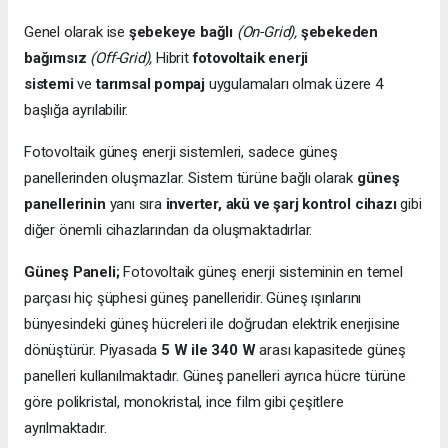
Genel olarak ise
şebekeye bağlı
(On-Grid),
şebekeden
bağımsız
(Off-Grid),
Hibrit
fotovoltaik enerji
sistemi
ve
tarımsal pompaj
uygulamaları olmak üzere 4
başlığa ayrılabilir.
Fotovoltaik güneş enerji sistemleri, sadece güneş
panellerinden oluşmazlar. Sistem türüne bağlı olarak
güneş
panellerinin
yanı sıra
inverter, akü ve şarj kontrol cihazı
gibi
diğer önemli cihazlarından da oluşmaktadırlar.
Güneş Paneli;
Fotovoltaik güneş enerji sisteminin en temel
parçası hiç şüphesi güneş panelleridir. Güneş ışınlarını
bünyesindeki güneş hücreleri ile doğrudan elektrik enerjisine
dönüştürür. Piyasada
5 W ile 340 W
arası kapasitede güneş
panelleri kullanılmaktadır. Güneş panelleri ayrıca hücre türüne
göre polikristal, monokristal, ince film gibi çeşitlere
ayrılmaktadır.