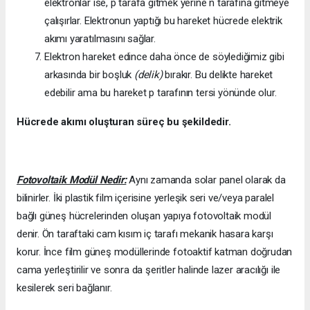
elektronlar ise, p tarafa gitmek yerine n tarafına gitmeye
çalışırlar. Elektronun yaptığı bu hareket hücrede elektrik
akımı yaratılmasını sağlar.
Elektron hareket edince daha önce de söylediğimiz gibi
arkasında bir boşluk
(delik)
bırakır. Bu delikte hareket
edebilir ama bu hareket p tarafının tersi yönünde olur.
Hücrede akımı oluşturan süreç bu şekildedir.
Fotovoltaik Modül Nedir:
Aynı zamanda solar panel olarak da
bilinirler. İki plastik film içerisine yerleşik seri ve/veya paralel
bağlı güneş hücrelerinden oluşan yapıya fotovoltaik modül
denir. Ön taraftaki cam kısım iç tarafı mekanik hasara karşı
korur. İnce film güneş modüllerinde fotoaktif katman doğrudan
cama yerleştirilir ve sonra da şeritler halinde lazer aracılığı ile
kesilerek seri bağlanır.