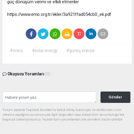
güç dönüşüm verimi ve etkili etmenler
https://www.emo.org.tr/ekler/3a921ffad054cb0_ek.pdf
#enerji
#solar energy
#güneş enerjisi
Okuyucu Yorumları
(0)
Gönder
Yorum yazarak Topluluk Kuralları’nı kabul etmiş bulunuyor ve akillibinam.com
sitesine yaptığınız yorumunuzla ilgili doğrudan veya dolaylı tüm sorumluluğu tek
başınıza üstleniyorsunuz. Yazılan tüm yorumlardan site yönetimi hiçbir şekilde
sorumlu tutulamaz.