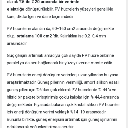
olarak
%5 ile %20 arasında bir verimle
elektriğe
dönüştürülebilir. PV hücrelerin yüzeyleri genellikle
kare, dikdörtgen ve daire biçimindedir.
PV hücrelerin alanları da, 60−160 cm2 arasında değişmekte
olup,
ortalama 100 cm2
’dir. Kalınlıkları ise 0,2−0,4 mm
arasındadır.
Güç çıkışını artırmak amacıyla çok sayıda PV hücre birbirine
paralel ya da seri bağlanarak bir yüzey üzerine monte edilir.
PV hücrelerin enerji dönüşüm verimleri, uzun yıllardan bu yana
araştırılmaktadır. Güneş pillerinin verimliliği, amorf silikon esaslı
güneş pilleri için %6'dan çok eklemli PV hücrelerde % 44 'a ve
hibrid bir pakete birleştirilmiş çoklu kalıplar için % 44,4 arasında
değişmektedir. Piyasada bulunan çok kristal silikon PV hücreler
için enerji dönüşüm verimi yaklaşık %14−19 arasındadır.
Bununla birlikte, güneş enerjisini artırmak için güneş ışınlarının
odaklanarak yoğunlaştırılması gerekir.