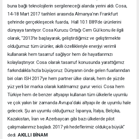
buna bağlı teknolojilerin sergileneceği alanda yerini aldı. Cosa,
14-18 Mart 2017 tarihleri arasında Almanya'nın Frankfurt
şehrinde gerçekleşecek fuarda, Hall 10.1 B89'de ürünlerini
dünyaya tanıtıyor. Cosa Kurucu Ortağı Cem Gül konu ile ilgili
olarak, "2013’te başlayarak, geliştirdiğimiz ve geliştirmekte
olduğumuz tüm ürünler, akıllı özellikleriyle enerjiyi verimli
kullanarak hem tasarruf sağlıyor hem de hayatlarımızı
kolaylaştırıyor. Cosa olarak tasarruf konusunda yarattığımız
farkındalıkla hızla büyüyoruz. Dünyanın önde gelen fuarlarından
biri olan ISH 2017'ye hem partner ülke olarak, hem de yüzde
yüz yerli bir marka olarak katılmamız gurur verici. Cosa hem
Türkiye hem de benzer altyapıyı kullanan tüm ülkelerle uyumlu
ve çok yakın bir zamanda Avrupa’daki altyapı ile de uyumlu hale
gelecek. Şu an uyumlu olduğumuz İspanya, İtalya, Belçika,
Kazakistan, İran ve Azerbaycan gibi bazı ülkelerde pilot
çalışmalarımız başladı. 2017 yılı hedeflerimiz oldukça büyük"
dedi.
AKILLI BİNAM