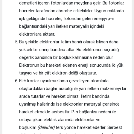
demetleri içeren fotonlardan meydana gelir. Bu fotonlar,
hücreler tarafından absorbe edilebilirler. Uygun miktarda
ışık geldiğinde hücreler, fotondan gelen enerjiyi p-n
bağlantısındaki yarı iletken materyalin içindeki
elektronlara aktarır.
Bu şekilde elektronlar iletim bandı olarak bilinen daha
yüksek bir enerji bandına atlar. Bu elektronun sıçradığı
değerlik bandında bir boşluk kalmasına neden olur.
Elektronun bu hareketi eklenen enerji sonucunda iki yük
taşıyıcı ve bir çift elektron deliği oluşturur.
Elektronlar uyarılmazlarsa çevreleyen atomlarla
oluşturdukları bağlar aracılığı ile yarı iletken malzemeyi bir
arada tutarlar ve hareket olmaz. İletim bandında
uyarılmış hallerinde ise elektronlar materyal içerisinde
hareket etmekte serbesttir. P-n bağlantısı nedeni ile
ortaya çıkan elektrik alanında elektronlar ve
boşluklar
(delikler)
ters yönde hareket ederler. Serbest