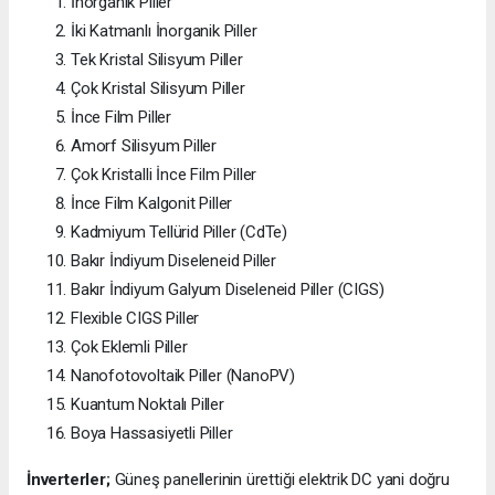
İnorganik Piller
İki Katmanlı İnorganik Piller
Tek Kristal Silisyum Piller
Çok Kristal Silisyum Piller
İnce Film Piller
Amorf Silisyum Piller
Çok Kristalli İnce Film Piller
İnce Film Kalgonit Piller
Kadmiyum Tellürid Piller (CdTe)
Bakır İndiyum Diseleneid Piller
Bakır İndiyum Galyum Diseleneid Piller (CIGS)
Flexible CIGS Piller
Çok Eklemli Piller
Nanofotovoltaik Piller (NanoPV)
Kuantum Noktalı Piller
Boya Hassasiyetli Piller
İnverterler;
Güneş panellerinin ürettiği elektrik DC yani doğru