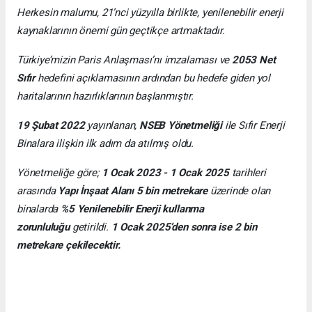
Herkesin malumu, 21’nci yüzyılla birlikte, yenilenebilir enerji
kaynaklarının önemi gün geçtikçe artmaktadır.
Türkiye’mizin Paris Anlaşması’nı imzalaması ve
2053 Net
Sıfır
hedefini açıklamasının ardından bu hedefe giden yol
haritalarının hazırlıklarının başlanmıştır.
19 Şubat 2022
yayınlanan,
NSEB Yönetmeliği
ile Sıfır Enerji
Binalara ilişkin ilk adım da atılmış oldu.
Yönetmeliğe göre;
1 Ocak 2023 - 1 Ocak 2025
tarihleri
arasında
Yapı İnşaat Alanı 5 bin metrekare
üzerinde olan
binalarda
%5 Yenilenebilir Enerji kullanma
zorunluluğu
getirildi.
1 Ocak 2025’den sonra ise 2 bin
metrekare çekilecektir.