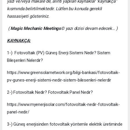
yazı ve/veya makale de, alıntı yapılan kaynaklar “kaynakça”
kısmında belirtilmektedir. Lütfen bu konuda gerekli
hassasiyeti gösteriniz.
(
Magic Mechanic Meetings
© yazı dizisi devam edecek… )
KAYNAKÇA:
1-) Fotovoltaik (PV) Güneş Enerji Sistemi Nedir? Sistem
Bileşenleri Nelerdir?
https://www.greensolarnetwork.org/bilgi-bankasi/fotovoltaik-
pv-gunes-enerji-sistemi-nedir-sistem-bilesenleri-nelerdir
2-) Fotovoltaik Nedir? Fotovoltaik Panel Nedir?
https://www.myenerjisolar.com/fotovoltaik-nedir-fotovoltaik-
panel-nedir/
3-) Güneş enerjisinden fotovoltaik yöntemle elektrik üretiminde