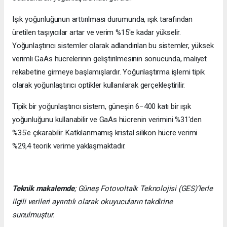
Işık yoğunluğunun arttırılması durumunda, ışık tarafından
üretilen taşıyıcılar artar ve verim %15'e kadar yükselir.
Yoğunlaştırıcı sistemler olarak adlandırılan bu sistemler, yüksek
verimli GaAs hücrelerinin geliştirilmesinin sonucunda, maliyet
rekabetine girmeye başlamışlardır. Yoğunlaştırma işlemi tipik
olarak yoğunlaştırıcı optikler kullanılarak gerçekleştirilir.
Tipik bir yoğunlaştırıcı sistem, güneşin 6−400 katı bir ışık
yoğunluğunu kullanabilir ve GaAs hücrenin verimini %31'den
%35'e çıkarabilir. Katkılanmamış kristal silikon hücre verimi
%29,4 teorik verime yaklaşmaktadır.
Teknik makalemde
;
Güneş Fotovoltaik Teknolojisi
(GES)’lerle
ilgili verileri ayrıntılı olarak okuyucuların takdirine
sunulmuştur.