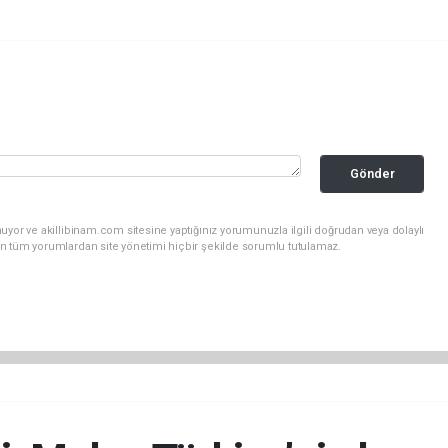
Gönder
uyor ve akillibinam.com sitesine yaptığınız yorumunuzla ilgili doğrudan veya dolaylı
n tüm yorumlardan site yönetimi hiçbir şekilde sorumlu tutulamaz.