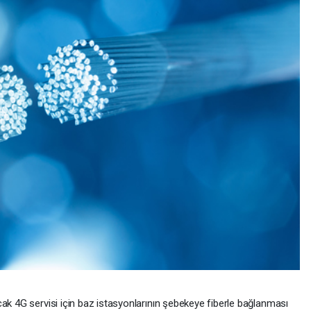
ak 4G servisi için baz istasyonlarının şebekeye fiberle bağlanması