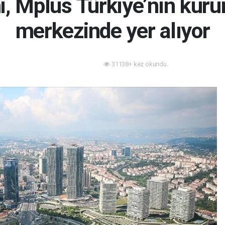
i, Mplus Türkiye’nin kur
merkezinde yer alıyor
31138+ kez okundu.
Sektörden