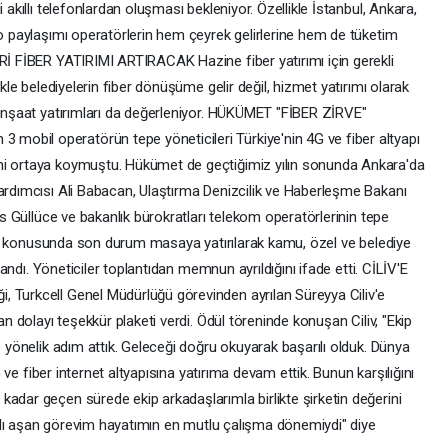
 akıllı telefonlardan oluşması bekleniyor. Özellikle İstanbul, Ankara,
eo paylaşımı operatörlerin hem çeyrek gelirlerine hem de tüketim
ERİ FİBER YATIRIMI ARTIRACAK Hazine fiber yatırımı için gerekli
ikle belediyelerin fiber dönüşüme gelir değil, hizmet yatırımı olarak
e inşaat yatırımları da değerleniyor. HÜKÜMET "FİBER ZİRVE"
obil operatörün tepe yöneticileri Türkiye'nin 4G ve fiber altyapı
ni ortaya koymuştu. Hükümet de geçtiğimiz yılın sonunda Ankara'da
Yardımcısı Ali Babacan, Ulaştırma Denizcilik ve Haberleşme Bakanı
ris Güllüce ve bakanlık bürokratları telekom operatörlerinin tepe
ımlar konusunda son durum masaya yatırılarak kamu, özel ve belediye
plandı. Yöneticiler toplantıdan memnun ayrıldığını ifade etti. CİLİV'E
 Turkcell Genel Müdürlüğü görevinden ayrılan Süreyya Ciliv'e
an dolayı teşekkür plaketi verdi. Ödül töreninde konuşan Ciliv, "Ekip
e yönelik adım attık. Geleceği doğru okuyarak başarılı olduk. Dünya
3G ve fiber internet altyapısına yatırıma devam ettik. Bunun karşılığını
adar geçen sürede ekip arkadaşlarımla birlikte şirketin değerini
8 yılı aşan görevim hayatımın en mutlu çalışma dönemiydi" diye