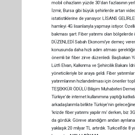
mobil cihazların yüzde 30'dan fazlasının yerli
İzmir, Bursa gibi büyük şehirlerde artan vid
istatistiklerine de yansıyor. LİSANS GELİRL
hamleyi 4G lisanlarıyla yapmayı istiyor. Özell
bakması şart. Fiber yatırımı olan bölgelerd
DÜZENLEDİ Sabah Ekonomi'ye demeç veren 3 m
konusunda daha hızlı adım atması gerektiği
önemli bir fiber zirve düzenledi. Başbakan 
Lütfi Elvan, Kalkınma ve Şehircilik Bakanı İd
yöneticileriyle bir araya geldi. Fiber yatır
yatırımlarının hızlandırılması için öneriler to
TEŞEKKÜR ÖDÜLÜ Bilişim Muhabirleri Derneği,
Türkiye'de internet kullanımına yaptığı katkıd
arkadaşlarımla birlikte Türkiye'nin geleceğin
'krizde fiber yatırımı yapılır mı' derken, biz 
da gördük. Göreve atandığım andan ayrılana k
yaklaşık 20 milyar TL artırdık. Turkcell'de 