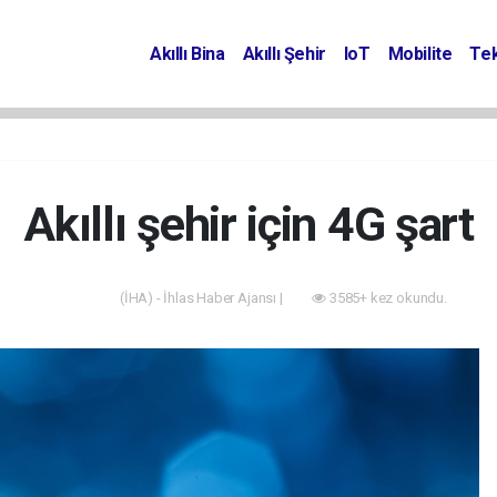
Akıllı Bina
Akıllı Şehir
IoT
Mobilite
Tek
Akıllı şehir için 4G şart
(İHA) - İhlas Haber Ajansı |
3585+ kez okundu.
Akıllı Bina