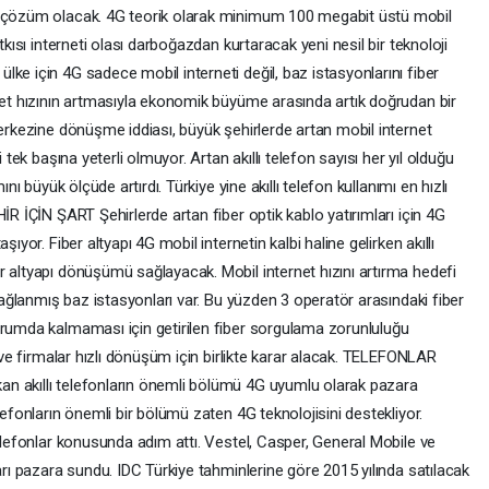
G çözüm olacak. 4G teorik olarak minimum 100 megabit üstü mobil
tkısı interneti olası darboğazdan kurtaracak yeni nesil bir teknoloji
ke için 4G sadece mobil interneti değil, baz istasyonlarını fiber
rnet hızının artmasıyla ekonomik büyüme arasında artık doğrudan bir
merkezine dönüşme iddiası, büyük şehirlerde artan mobil internet
 tek başına yeterli olmuyor. Artan akıllı telefon sayısı her yıl olduğu
ını büyük ölçüde artırdı. Türkiye yine akıllı telefon kullanımı en hızlı
İR İÇİN ŞART Şehirlerde artan fiber optik kablo yatırımları için 4G
ıyor. Fiber altyapı 4G mobil internetin kalbi haline gelirken akıllı
r altyapı dönüşümü sağlayacak. Mobil internet hızını artırma hedefi
 bağlanmış baz istasyonları var. Bu yüzden 3 operatör arasındaki fiber
urumda kalmaması için getirilen fiber sorgulama zorunluluğu
k ve firmalar hızlı dönüşüm için birlikte karar alacak. TELEFONLAR
n akıllı telefonların önemli bölümü 4G uyumlu olarak pazara
lefonların önemli bir bölümü zaten 4G teknolojisini destekliyor.
telefonlar konusunda adım attı. Vestel, Casper, General Mobile ve
arı pazara sundu. IDC Türkiye tahminlerine göre 2015 yılında satılacak