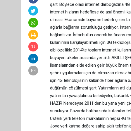
şart. Böylece olası internet darboğazına 4
internet hızlarını hedeflese de asıl önemli ka
olması. Ekonomide büyüme hedefi çizen bir ül
ağlarla bağlama zorunluluğu getiriyor. İnte
bağlantı var. İstanbul'un önemli bir finans 
kullanımını karşılayabilmek için 3G teknolojisi
gibi özellikle 2014'te toplam internet kullanım
büyüyen ülkeler arasında yer aldı. AKILLI ŞEH
lisanslarından elde edilen gelir büyük önem taş
şehir uygulamaları için de olmazsa olmaz bi
için 4G teknolojisinin kalbinde fiber ağlarla
düğümün çözülmesi şart. Yatırımların atıl d
yatırımları yavaşlatınca belediyeler, bakanlı
HAZIR Neredeyse 2011'den bu yana yeni çıka
sunuluyor. Pazarda hali hazırda kullanılan te
Üstelik yerli telefon markalarının hepsi 4G 
Joye yerli katma değere sahip akıllı telefonl