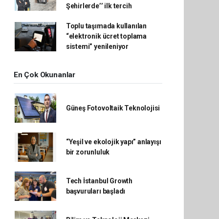
Şehirlerde’’ ilk tercih
Toplu taşımada kullanılan
“elektronik ücret toplama
sistemi” yenileniyor
En Çok Okunanlar
Güneş Fotovoltaik Teknolojisi
“Yeşil ve ekolojik yapı” anlayışı
bir zorunluluk
Tech İstanbul Growth
başvuruları başladı