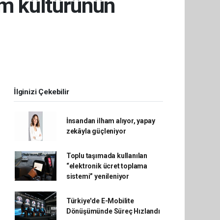
um kültürünün
İlginizi Çekebilir
İnsandan ilham alıyor, yapay
zekâyla güçleniyor
Toplu taşımada kullanılan
“elektronik ücret toplama
sistemi” yenileniyor
Türkiye'de E-Mobilite
Dönüşümünde Süreç Hızlandı