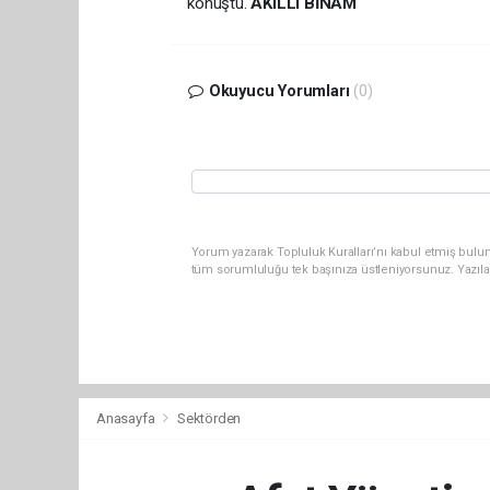
konuştu.
AKILLI BİNAM
Okuyucu Yorumları
(0)
Yorum yazarak Topluluk Kuralları’nı kabul etmiş bulun
tüm sorumluluğu tek başınıza üstleniyorsunuz. Yazıla
Anasayfa
Sektörden