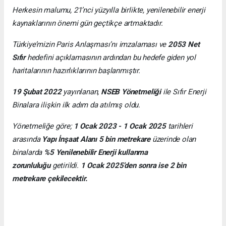
Herkesin malumu, 21’nci yüzyılla birlikte, yenilenebilir enerji
kaynaklarının önemi gün geçtikçe artmaktadır.
Türkiye’mizin Paris Anlaşması’nı imzalaması ve
2053 Net
Sıfır
hedefini açıklamasının ardından bu hedefe giden yol
haritalarının hazırlıklarının başlanmıştır.
19 Şubat 2022
yayınlanan,
NSEB Yönetmeliği
ile Sıfır Enerji
Binalara ilişkin ilk adım da atılmış oldu.
Yönetmeliğe göre;
1 Ocak 2023 - 1 Ocak 2025
tarihleri
arasında
Yapı İnşaat Alanı 5 bin metrekare
üzerinde olan
binalarda
%5 Yenilenebilir Enerji kullanma
zorunluluğu
getirildi.
1 Ocak 2025’den sonra ise 2 bin
metrekare çekilecektir.