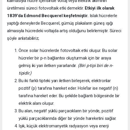
kalmasıyla hücre içerisinde voltaj veya elektrik akımının
üretilmesi süreci fotovoltaik etki demektir.
Etkiyi ilk olarak
1839’da
Edmond Becquerel keşfetmiştir.
Islak hücrelerle
yaptığı deneylerde Becquerel, gümüş plakaların güneş ışığı
almasıyla hücredeki voltajda artış olduğunu belirlemiştir. Süreci
şöyle anlatabiliriz;
Önce solar hücrelerde fotovoltaik etki oluşur. Bu solar
hücreler bir p-n bağlantısı oluşturmak için bir araya
gelmiş iki yarı iletken yararlandır.
(Biri p-tipi biri de n-
tipidir.)
Bu iki farklı tipteki yarı iletken birleşerek, elektronlar
pozitif (p) tarafına hareket eder. Hole’lar ise negatif (n)
tarafına hareket eder. Bu şekilde bağlantı bölgesinde bir
elektrik alanı oluşur.
Bu alan, negatif yüklü parçacıkların bir yönde, pozitif
yüklü parçacıklarında diğer bir yönde hareketini sağlar.
Işık, küçük elektromanyetik radyasyon veya enerji