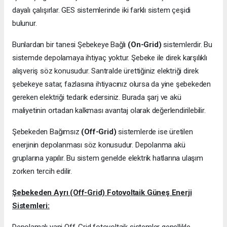
dayalı çalışırlar. GES sistemlerinde iki farklı sistem çeşidi
bulunur.
Bunlardan bir tanesi Şebekeye Bağlı
(On-Grid)
sistemlerdir. Bu
sistemde depolamaya ihtiyaç yoktur. Şebeke ile direk karşılıklı
alışveriş söz konusudur. Santralde ürettiğiniz elektriği direk
şebekeye satar, fazlasına ihtiyacınız olursa da yine şebekeden
gereken elektriği tedarik edersiniz. Burada şarj ve akü
maliyetinin ortadan kalkması avantaj olarak değerlendirilebilir.
Şebekeden Bağımsız
(Off-Grid)
sistemlerde ise üretilen
enerjinin depolanması söz konusudur. Depolanma akü
gruplarına yapılır. Bu sistem genelde elektrik hatlarına ulaşım
zorken tercih edilir.
Şebekeden Ayrı (Off-Grid) Fotovoltaik Güneş Enerji
Sistemleri:
Depolamalı yani Off-Grid fotovoltaik sistemler genellikle