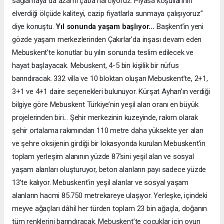
sağlamaya da azami çaba harcıyoruz. Piyasa koşullarının
elverdiği ölçüde kaliteyi, cazip fiyatlarla sunmaya çalışıyoruz”
diye konuştu.
Yıl sonunda yaşam başlıyor…
Başkent’in yeni
gözde yaşam merkezlerinden Çakırlar’da inşası devam eden
Mebuskent’te konutlar bu yılın sonunda teslim edilecek ve
hayat başlayacak. Mebuskent, 4-5 bin kişilik bir nüfus
barındıracak. 332 villa ve 10 bloktan oluşan Mebuskent’te, 2+1,
3+1 ve 4+1 daire seçenekleri bulunuyor. Kürşat Ayhan’ın verdiği
bilgiye göre Mebuskent Türkiye’nin yeşil alan oranı en büyük
projelerinden biri... Şehir merkezinin kuzeyinde, rakım olarak
şehir ortalama rakımından 110 metre daha yüksekte yer alan
ve şehre oksijenin girdiği bir lokasyonda kurulan Mebuskent’in
toplam yerleşim alanının yüzde 87’sini yeşil alan ve sosyal
yaşam alanları oluşturuyor, beton alanların payı sadece yüzde
13’te kalıyor. Mebuskent’in yeşil alanlar ve sosyal yaşam
alanların hacmi 85.750 metrekareye ulaşıyor. Yerleşke, içindeki
meyve ağaçları dâhil her türden toplam 23 bin ağaçla, doğanın
tüm renklerini barındıracak. Mebuskent’te çocuklar için oyun