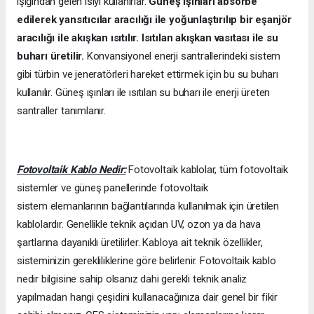
ışığından gelen ısıyı kullanırlar.
Güneş ışınları absorbe
edilerek yansıtıcılar aracılığı ile yoğunlaştırılıp bir eşanjör
aracılığı ile akışkan ısıtılır. Isıtılan akışkan vasıtası ile su
buharı üretilir.
Konvansiyonel enerji santrallerindeki sistem
gibi türbin ve jeneratörleri hareket ettirmek için bu su buharı
kullanılır. Güneş ışınları ile ısıtılan su buharı ile enerji üreten
santraller tanımlanır.
Fotovoltaik Kablo Nedir:
Fotovoltaik kablolar, tüm fotovoltaik
sistemler ve güneş panellerinde fotovoltaik
sistem elemanlarının bağlantılarında kullanılmak için üretilen
kablolardır. Genellikle teknik açıdan UV, ozon ya da hava
şartlarına dayanıklı üretilirler. Kabloya ait teknik özellikler,
sisteminizin gerekliliklerine göre belirlenir. Fotovoltaik kablo
nedir bilgisine sahip olsanız dahi gerekli teknik analiz
yapılmadan hangi çeşidini kullanacağınıza dair genel bir fikir