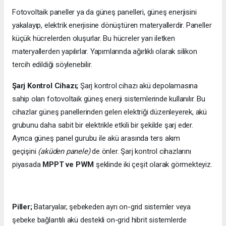
Fotovoltaik paneller ya da güneş panelleri, güneş enerjisini
yakalayıp, elektrik enerjisine dönüştüren materyallerdir. Paneller
küçük hücrelerden oluşurlar. Bu hücreler yarı iletken
materyallerden yapılırlar. Yapımlarında ağırlıklı olarak silikon
tercih edildiği söylenebilir.
Şarj Kontrol Cihazı;
Şarj kontrol cihazı akü depolamasına
sahip olan fotovoltaik güneş enerji sistemlerinde kullanılır. Bu
cihazlar güneş panellerinden gelen elektriği düzenleyerek, akü
grubunu daha sabit bir elektrikle etkili bir şekilde şarj eder.
Ayrıca güneş panel gurubu ile akü arasında ters akım
geçişini
(aküden panele)
de önler. Şarj kontrol cihazlarını
piyasada
MPPT ve PWM
şeklinde iki çeşit olarak görmekteyiz.
Piller;
Bataryalar, şebekeden ayrı on-grid sistemler veya
şebeke bağlantılı akü destekli on-grid hibrit sistemlerde