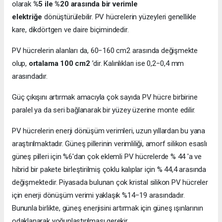
olarak
%5 ile %20 arasında bir verimle
elektriğe
dönüştürülebilir. PV hücrelerin yüzeyleri genellikle
kare, dikdörtgen ve daire biçimindedir.
PV hücrelerin alanları da, 60−160 cm2 arasında değişmekte
olup,
ortalama 100 cm2
’dir. Kalınlıkları ise 0,2−0,4 mm
arasındadır.
Güç çıkışını artırmak amacıyla çok sayıda PV hücre birbirine
paralel ya da seri bağlanarak bir yüzey üzerine monte edilir.
PV hücrelerin enerji dönüşüm verimleri, uzun yıllardan bu yana
araştırılmaktadır. Güneş pillerinin verimliliği, amorf silikon esaslı
güneş pilleri için %6'dan çok eklemli PV hücrelerde % 44 'a ve
hibrid bir pakete birleştirilmiş çoklu kalıplar için % 44,4 arasında
değişmektedir. Piyasada bulunan çok kristal silikon PV hücreler
için enerji dönüşüm verimi yaklaşık %14−19 arasındadır.
Bununla birlikte, güneş enerjisini artırmak için güneş ışınlarının
odaklanarak yoğunlaştırılması gerekir.