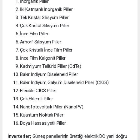
İnorganik Piller
İki Katmanlı İnorganik Piller
Tek Kristal Silisyum Piller
Çok Kristal Silisyum Piller
İnce Film Piller
Amorf Silisyum Piller
Çok Kristalli İnce Film Piller
İnce Film Kalgonit Piller
Kadmiyum Tellürid Piller (CdTe)
Bakır İndiyum Diseleneid Piller
Bakır İndiyum Galyum Diseleneid Piller (CIGS)
Flexible CIGS Piller
Çok Eklemli Piller
Nanofotovoltaik Piller (NanoPV)
Kuantum Noktalı Piller
Boya Hassasiyetli Piller
İnverterler;
Güneş panellerinin ürettiği elektrik DC yani doğru