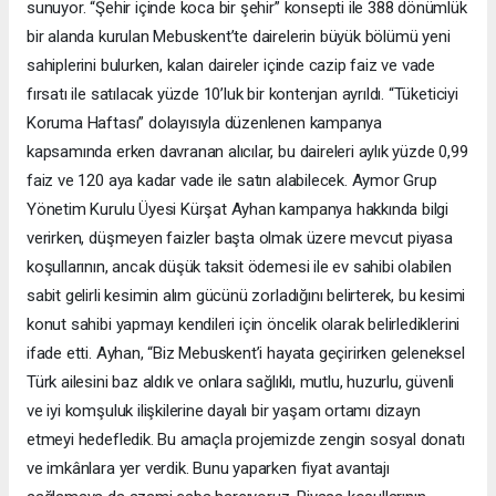
sunuyor. “Şehir içinde koca bir şehir” konsepti ile 388 dönümlük
bir alanda kurulan Mebuskent’te dairelerin büyük bölümü yeni
sahiplerini bulurken, kalan daireler içinde cazip faiz ve vade
fırsatı ile satılacak yüzde 10’luk bir kontenjan ayrıldı. “Tüketiciyi
Koruma Haftası” dolayısıyla düzenlenen kampanya
kapsamında erken davranan alıcılar, bu daireleri aylık yüzde 0,99
faiz ve 120 aya kadar vade ile satın alabilecek. Aymor Grup
Yönetim Kurulu Üyesi Kürşat Ayhan kampanya hakkında bilgi
verirken, düşmeyen faizler başta olmak üzere mevcut piyasa
koşullarının, ancak düşük taksit ödemesi ile ev sahibi olabilen
sabit gelirli kesimin alım gücünü zorladığını belirterek, bu kesimi
konut sahibi yapmayı kendileri için öncelik olarak belirlediklerini
ifade etti. Ayhan, “Biz Mebuskent’i hayata geçirirken geleneksel
Türk ailesini baz aldık ve onlara sağlıklı, mutlu, huzurlu, güvenli
ve iyi komşuluk ilişkilerine dayalı bir yaşam ortamı dizayn
etmeyi hedefledik. Bu amaçla projemizde zengin sosyal donatı
ve imkânlara yer verdik. Bunu yaparken fiyat avantajı