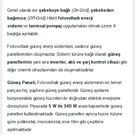
Genel olarak ise
şebekeye bağlı
(On-Grid),
şebekeden
bağımsız
(Off-Grid),
Hibrit
fotovoltaik enerji
sistemi
ve
tarımsal pompaj
uygulamaları olmak üzere 4
başlığa ayrılabilir.
Fotovoltaik güneş enerji sistemleri, sadece güneş
panellerinden oluşmazlar. Sistem türüne bağlı olarak
güneş
panellerinin
yanı sıra
inverter, akü ve şarj kontrol cihazı
gibi
diğer önemli cihazlarından da oluşmaktadırlar.
Güneş Paneli;
Fotovoltaik güneş enerji sisteminin en temel
parçası hiç şüphesi güneş panelleridir. Güneş ışınlarını
bünyesindeki güneş hücreleri ile doğrudan elektrik enerjisine
dönüştürür. Piyasada
5 W ile 340 W
arası kapasitede güneş
panelleri kullanılmaktadır. Güneş panelleri ayrıca hücre türüne
göre polikristal, monokristal, ince film gibi çeşitlere
ayrılmaktadır.