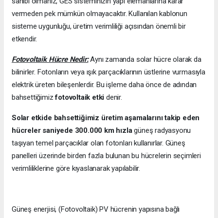
sahibi olmanız, GES sisteminizin yapı elemanlarına karar
vermeden pek mümkün olmayacaktır. Kullanılan kablonun
sisteme uygunluğu, üretim verimliliği açısından önemli bir
etkendir.
Fotovoltaik Hücre Nedir:
Aynı zamanda solar hücre olarak da
bilinirler. Fotonların veya ışık parçacıklarının üstlerine vurmasıyla
elektrik üreten bileşenlerdir. Bu işleme daha önce de adından
bahsettiğimiz
fotovoltaik etki
denir.
Solar etkide bahsettiğimiz üretim aşamalarını takip eden
hücreler saniyede 300.000 km hızla
güneş radyasyonu
taşıyan temel parçacıklar olan fotonları kullanırlar. Güneş
panelleri üzerinde birden fazla bulunan bu hücrelerin seçimleri
verimliliklerine göre kıyaslanarak yapılabilir.
Güneş enerjisi, (Fotovoltaik) PV hücrenin yapısına bağlı