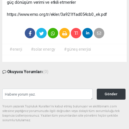
güç dönüşüm verimi ve etkili etmenler
https://www.emo.org.tr/ekler/3a921ffad054cb0_ek.pdf
#enerji
#solar energy
#güneş enerjisi
Okuyucu Yorumları
(0)
Gönder
Yorum yazarak Topluluk Kuralları’nı kabul etmiş bulunuyor ve akillibinam.com
sitesine yaptığınız yorumunuzla ilgili doğrudan veya dolaylı tüm sorumluluğu tek
başınıza üstleniyorsunuz. Yazılan tüm yorumlardan site yönetimi hiçbir şekilde
sorumlu tutulamaz.