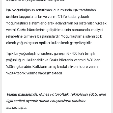
Işık yoğunluğunun arttırılması durumunda, ışık tarafından
üretilen taşıyıcılar artar ve verim %15'e kadar yükselir.
Yoğunlaştırıcı sistemler olarak adlandırılan bu sistemler, yüksek
verimli GaAs hücrelerinin geliştirilmesinin sonucunda, maliyet
rekabetine girmeye başlamışlardır. Yoğunlaştırma işlemi tipik
olarak yoğunlaştırıcı optikler kullanılarak gerçekleştirilir.
Tipik bir yoğunlaştırıcı sistem, güneşin 6−400 katı bir ışık
yoğunluğunu kullanabilir ve GaAs hücrenin verimini %31'den
%35'e çıkarabilir. Katkılanmamış kristal silikon hücre verimi
%29,4 teorik verime yaklaşmaktadır.
Teknik makalemde
;
Güneş Fotovoltaik Teknolojisi
(GES)’lerle
ilgili verileri ayrıntılı olarak okuyucuların takdirine
sunulmuştur.