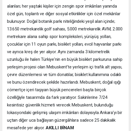
alanları; her yaştaki kişiler için zengin spor imkânları yanında
özel gün, toplantı ve diğer sosyal etkinlikler için özel mekânlar
bulunuyor. Doğal botanik parkı niteliğindeki yeşil alan içinde;
13.650 metrekarelik golf sahası, 5.000 metrekarelik AVM, 2.000
metrekare alana sahip spor kompleksleri, yürüyüş yolları,
çocuklar için 11 oyun parkı, bisiklet yolları, evcil hayvanlar parkı
ve ayrıca kreş de yer alıyor. Aynı zamanda 3 kilometrelik
uzunluğu ile halen Türkiye'nin en büyük bisiklet parkuruna sahip
yerleşim projesi olan Mebuskent’te yerleşim içi trafik alt yapısı,
çevre düzenlemesi ve tüm donatılar, bisiklet kullanımına odaklı
ve bunu özendirecek şekilde hazırlandı. Mebuskent, doğal ışığı
cömertçe içeri taşıyan büyük pencereleri başta birçok
özelliğiyle tasarımda da fark yaratıyor. Sakinlerine 7/24
kesintisiz güvenlik hizmeti verecek Mebuskent, bulunduğu
lokasyondaki gelişmiş ulaşım imkânları dolayısıyla Ankara’yı bir
uçtan diğer uca bağlayan güzergâhlara sadece 25 dakikalık
mesafede yer alıyor.
AKILLI BİNAM