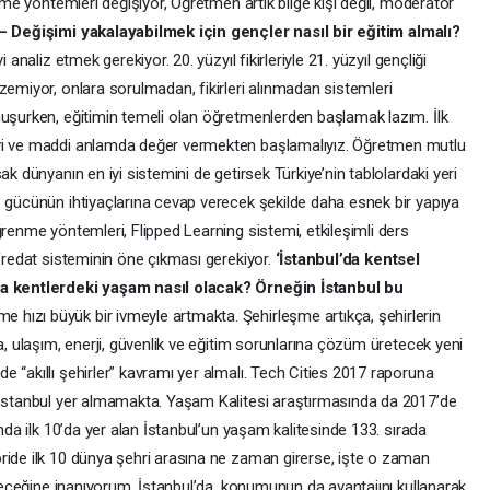
enme yöntemleri değişiyor, Öğretmen artık bilge kişi değil, moderatör
– Değişimi yakalayabilmek için gençler nasıl bir eğitim almalı?
 analiz etmek gerekiyor. 20. yüzyıl fikirleriyle 21. yüzyıl gençliği
zemiyor, onlara sorulmadan, fikirleri alınmadan sistemleri
nuşurken, eğitimin temeli olan öğretmenlerden başlamak lazım. İlk
evi ve maddi anlamda değer vermekten başlamalıyız. Öğretmen mutlu
ak dünyanın en iyi sistemini de getirsek Türkiye’nin tablolardaki yeri
ş gücünün ihtiyaçlarına cevap verecek şekilde daha esnek bir yapıya
ğrenme yöntemleri, Flipped Learning sistemi, etkileşimli ders
üfredat sisteminin öne çıkması gerekiyor.
‘İstanbul’da kentsel
 kentlerdeki yaşam nasıl olacak? Örneğin İstanbul bu
 hızı büyük bir ivmeyle artmakta. Şehirleşme artıkça, şehirlerin
a, ulaşım, enerji, güvenlik ve eğitim sorunlarına çözüm üretecek yeni
 “akıllı şehirler” kavramı yer almalı. Tech Cities 2017 raporuna
 İstanbul yer almamakta. Yaşam Kalitesi araştırmasında da 2017’de
ında ilk 10’da yer alan İstanbul’un yaşam kalitesinde 133. sırada
ride ilk 10 dünya şehri arasına ne zaman girerse, işte o zaman
bileceğine inanıyorum. İstanbul’da, konumunun da avantajını kullanarak