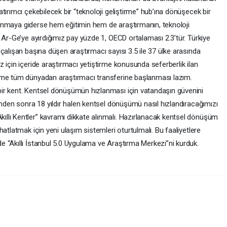
tırımcı çekebilecek bir “teknoloji geliştirme” hub’ına dönüşecek bir
pılanmaya giderse hem eğitimin hem de araştırmanın, teknoloji
 Ar-Ge’ye ayırdığımız pay yüzde 1, OECD ortalaması 2.3’tür. Türkiye
çalışan başına düşen araştırmacı sayısı 3.5 ile 37 ülke arasında
 için içeride araştırmacı yetiştirme konusunda seferberlik ilan
eme tüm dünyadan araştırmacı transferine başlanması lazım.
ir kent. Kentsel dönüşümün hızlanması için vatandaşın güvenini
inden sonra 18 yıldır halen kentsel dönüşümü nasıl hızlandıracağımızı
llı Kentler” kavramı dikkate alınmalı. Hazırlanacak kentsel dönüşüm
atlatmak için yeni ulaşım sistemleri oturtulmalı. Bu faaliyetlere
 “Akıllı İstanbul 5.0 Uygulama ve Araştırma Merkezi”ni kurduk.