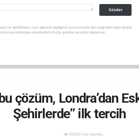
Gönder
uyor ve akillibinam.com sitesine yaptığınız yorumunuzla ilgili doğrudan veya dolaylı
n tüm yorumlardan site yönetimi hiçbir şekilde sorumlu tutulamaz.
u çözüm, Londra’dan Eskiş
Şehirlerde’’ ilk tercih
39502+ kez okundu.
Akıllı Şehir