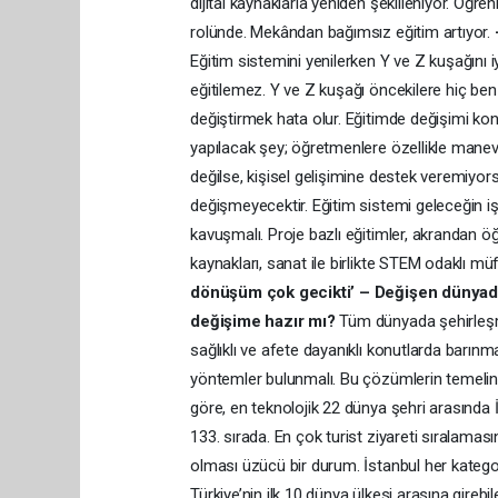
dijital kaynaklarla yeniden şekilleniyor. Öğr
rolünde. Mekândan bağımsız eğitim artıyor.
Eğitim sistemini yenilerken Y ve Z kuşağını iyi
eğitilemez. Y ve Z kuşağı öncekilere hiç ben
değiştirmek hata olur. Eğitimde değişimi ko
yapılacak şey; öğretmenlere özellikle man
değilse, kişisel gelişimine destek veremiyors
değişmeyecektir. Eğitim sistemi geleceğin i
kavuşmalı. Proje bazlı eğitimler, akrandan ö
kaynakları, sanat ile birlikte STEM odaklı m
dönüşüm çok gecikti’
– Değişen dünyada
değişime hazır mı?
Tüm dünyada şehirleşme
sağlıklı ve afete dayanıklı konutlarda barınm
yöntemler bulunmalı. Bu çözümlerin temelinde
göre, en teknolojik 22 dünya şehri arasında
133. sırada. En çok turist ziyareti sıralamas
olması üzücü bir durum. İstanbul her katego
Türkiye’nin ilk 10 dünya ülkesi arasına gire