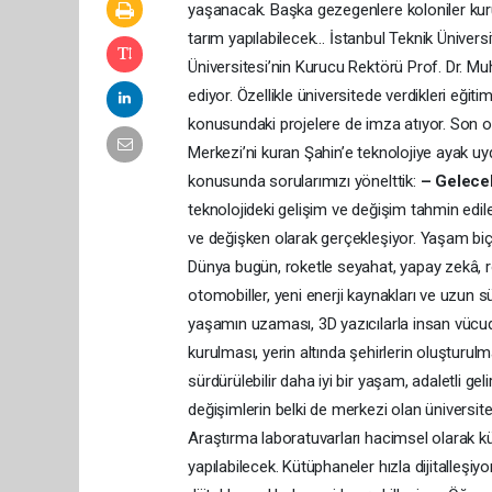
yaşanacak. Başka gezegenlere koloniler kur
tarım yapılabilecek… İstanbul Teknik Ünivers
Üniversitesi’nin Kurucu Rektörü Prof. Dr. M
ediyor. Özellikle üniversitede verdikleri eğit
konusundaki projelere de imza atıyor. Son o
Merkezi’ni kuran Şahin’e teknolojiye ayak uy
konusunda sorularımızı yönelttik:
– Gelecek
teknolojideki gelişim ve değişim tahmin edile
ve değişken olarak gerçekleşiyor. Yaşam biç
Dünya bugün, roketle seyahat, yapay zekâ, r
otomobiller, yeni enerji kaynakları ve uzun 
yaşamın uzaması, 3D yazıcılarla insan vücudu i
kurulması, yerin altında şehirlerin oluşturul
sürdürülebilir daha iyi bir yaşam, adaletli gel
değişimlerin belki de merkezi olan üniversi
Araştırma laboratuvarları hacimsel olarak k
yapılabilecek. Kütüphaneler hızla dijitalleş