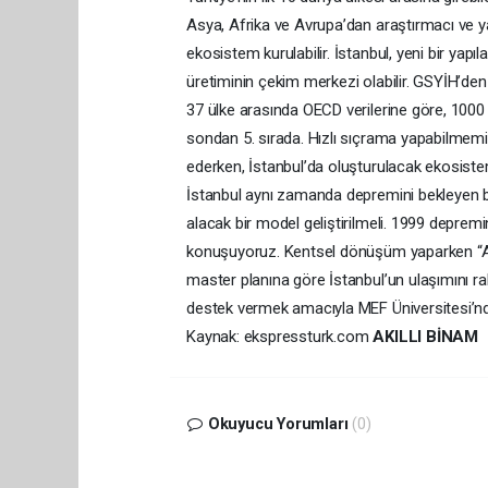
Asya, Afrika ve Avrupa’dan araştırmacı ve ya
ekosistem kurulabilir. İstanbul, yeni bir ya
üretiminin çekim merkezi olabilir. GSYİH’den
37 ülke arasında OECD verilerine göre, 1000 
sondan 5. sırada. Hızlı sıçrama yapabilmemiz
ederken, İstanbul’da oluşturulacak ekosist
İstanbul aynı zamanda depremini bekleyen b
alacak bir model geliştirilmeli. 1999 deprem
konuşuyoruz. Kentsel dönüşüm yaparken “Akı
master planına göre İstanbul’un ulaşımını rah
destek vermek amacıyla MEF Üniversitesi’nde
Kaynak: ekspressturk.com
AKILLI BİNAM
Okuyucu Yorumları
(0)