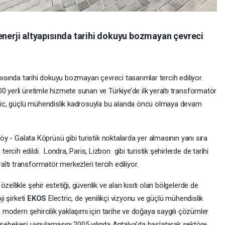
le enerji altyapısında tarihi dokuyu bozmayan çevreci
ltyapısında tarihi dokuyu bozmayan çevreci tasarımlar tercih ediliyor.
 yerli üretimle hizmete sunan ve Türkiye’de ilk yeraltı transformatör
ric, güçlü mühendislik kadrosuyla bu alanda öncü olmaya devam
y - Galata Köprüsü gibi turistik noktalarda yer almasının yanı sıra
cih edildi. Londra, Paris, Lizbon gibi turistik şehirlerde de tarihi
tı transformatör merkezleri tercih ediliyor.
ellikle şehir estetiği, güvenlik ve alan kısıtı olan bölgelerde de
ji şirketi
EKOS
Electric, de yenilikçi vizyonu ve güçlü mühendislik
en modern şehircilik yaklaşımı için tarihe ve doğaya saygılı çözümler
ıtım şebekesi uygulamasını 2005 yılında Antalya’da başlatarak sektöre