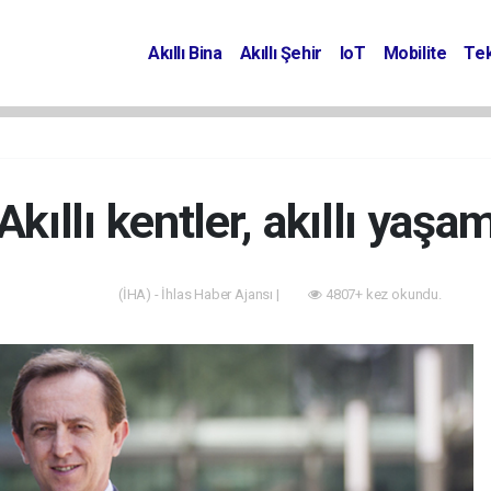
Akıllı Bina
Akıllı Şehir
IoT
Mobilite
Tek
Akıllı kentler, akıllı yaşa
(İHA) - İhlas Haber Ajansı |
4807+ kez okundu.
Akıllı Bina