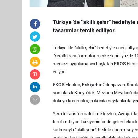
Türkiye ’de ‘’akıllı şehir’’ hedefiy
tasarımlar tercih ediliyor.
Türkiye ’de ‘’akıllı şehir’’ hedefiyle enerji a
Yeraltı transformatör merkezlerini yüzde 100
merkezi uygulamasını başlatan
EKOS
Elect
ediyor.
EKOS
Electric,
Eskişehir
Odunpazarı, Karakö
son olarak Konya’daki Mevlana Meydanı’nda ter
dokuyu korumak için ikonik meydanlarda yeral
Yeraltı transformatör merkezleri, Avrupa’da öz
tercih ediliyor. Türkiye’nin önde gelen teknolo
kadrosuyla ‘’akıllı şehir’’ hedefini benimsey
üretiyor. Türkiye’de ilk yeraltı elektrik dağ