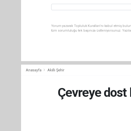
Yorum yazarak Topluluk Kuralları’nı kabul etmiş bulun
tüm sorumluluğu tek başınıza üstleniyorsunuz. Yazıla
Anasayfa
Akıllı Şehir
Çevreye dost b