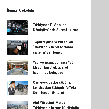
İlginizi Çekebilir
Türkiye'de E-Mobilite
Dönüşümünde Süreç Hızlandı
Toplu taşımada kullanılan
“elektronik ücret toplama
sistemi” yenileniyor
Yapı ve inşaat dünyası 456
Milyon Euro’luk ticaret
hacminde buluşuyor
Çevreye dost bu çözüm,
Londra’dan Eskişehir’e ‘’Akıllı
Şehirlerde’’ ilk tercih
Afet Yönetimi, Mplus
Türkiye’nin kurum kültürünün