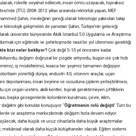
ulacak, roketle seyahat edilecek, insan ömrü uzayacak, topraksız
itesi’nde (İTÜ) 2008-2012 yılları arasında rektörlük yapan, MEF
uhammed Şahin, mesleğinin gereği olarak teknolojiyi yakından takip
ime teknolojik gelişmeleri de yansıtan Şahin, Türkiye’nin geleceği
larak üniversite bünyesinde Akıllı İstanbul 5.0 Uygulama ve Araştırma
durmak için eğitimde ve şehirleşmede nasıl bir yol izlenmesi gerektiği
te bizi neler bekliyor?
Çok değil 5-10 yıl öncesine kadar
biliyordu, değişim doğrusal bir çizgide artıyordu, bugün ise çok hızlı
imimiz, iş modellerimiz, kısaca her şeyimiz tamamen değişiyor.
obotların yönettiği dünya, endüstri 4.0, otonom araçlar, uçan
süre depolanması, insan beynine ve vücuduna çiplerin yerleştirilmesi,
çin organ üretimi, akıllı kentler, toprak gerektirmeyen çiftliklerin
ması, başka gezegenlerde kolonilerin kurulması, çevre, iklim,
ir dağılımı gibi konuları konuşuyor.
‘Öğretmenin rolü değişti’
Tüm bu
telerde ve araştırma merkezlerinde değişim hızla devam ediyor.
üçülecek, daha küçük ve ucuz cihazlarla daha büyük araştırmalar
iyor, mekânsal olarak daha küçük kütüphaneler olacak. Eğitim sistemi