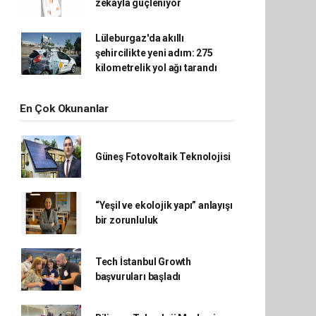
zekâyla güçleniyor
Lüleburgaz'da akıllı
şehircilikte yeni adım: 275
kilometrelik yol ağı tarandı
En Çok Okunanlar
Güneş Fotovoltaik Teknolojisi
“Yeşil ve ekolojik yapı” anlayışı
bir zorunluluk
Tech İstanbul Growth
başvuruları başladı