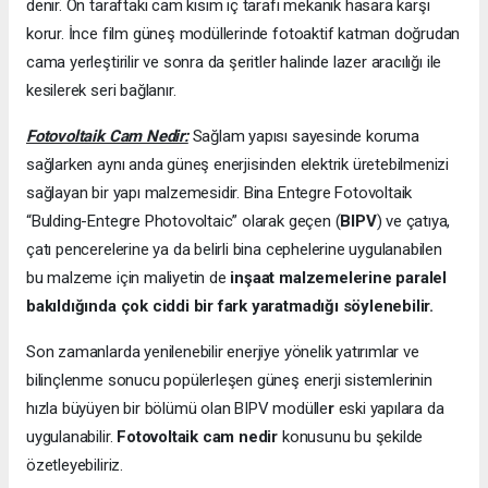
denir. Ön taraftaki cam kısım iç tarafı mekanik hasara karşı
korur. İnce film güneş modüllerinde fotoaktif katman doğrudan
cama yerleştirilir ve sonra da şeritler halinde lazer aracılığı ile
kesilerek seri bağlanır.
Fotovoltaik Cam Nedir:
Sağlam yapısı sayesinde koruma
sağlarken aynı anda güneş enerjisinden elektrik üretebilmenizi
sağlayan bir yapı malzemesidir. Bina Entegre Fotovoltaik
“Bulding-Entegre Photovoltaic” olarak geçen (
BIPV
) ve çatıya,
çatı pencerelerine ya da belirli bina cephelerine uygulanabilen
bu malzeme için maliyetin de
inşaat malzemelerine paralel
bakıldığında çok ciddi bir fark yaratmadığı söylenebilir.
Son zamanlarda yenilenebilir enerjiye yönelik yatırımlar ve
bilinçlenme sonucu popülerleşen güneş enerji sistemlerinin
hızla büyüyen bir bölümü olan BIPV modülle
r
eski yapılara da
uygulanabilir.
Fotovoltaik cam nedir
konusunu bu şekilde
özetleyebiliriz.