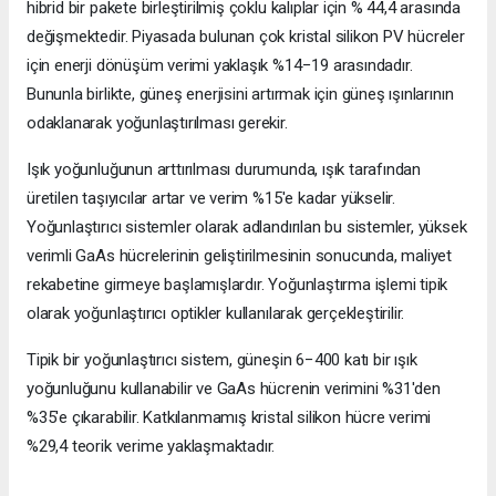
hibrid bir pakete birleştirilmiş çoklu kalıplar için % 44,4 arasında
değişmektedir. Piyasada bulunan çok kristal silikon PV hücreler
için enerji dönüşüm verimi yaklaşık %14−19 arasındadır.
Bununla birlikte, güneş enerjisini artırmak için güneş ışınlarının
odaklanarak yoğunlaştırılması gerekir.
Işık yoğunluğunun arttırılması durumunda, ışık tarafından
üretilen taşıyıcılar artar ve verim %15'e kadar yükselir.
Yoğunlaştırıcı sistemler olarak adlandırılan bu sistemler, yüksek
verimli GaAs hücrelerinin geliştirilmesinin sonucunda, maliyet
rekabetine girmeye başlamışlardır. Yoğunlaştırma işlemi tipik
olarak yoğunlaştırıcı optikler kullanılarak gerçekleştirilir.
Tipik bir yoğunlaştırıcı sistem, güneşin 6−400 katı bir ışık
yoğunluğunu kullanabilir ve GaAs hücrenin verimini %31'den
%35'e çıkarabilir. Katkılanmamış kristal silikon hücre verimi
%29,4 teorik verime yaklaşmaktadır.