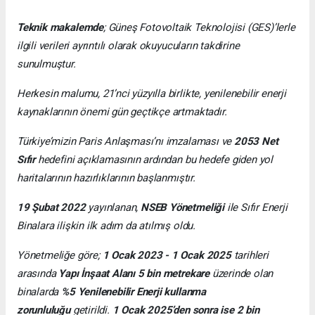
Teknik makalemde
;
Güneş Fotovoltaik Teknolojisi
(GES)’lerle
ilgili verileri ayrıntılı olarak okuyucuların takdirine
sunulmuştur.
Herkesin malumu, 21’nci yüzyılla birlikte, yenilenebilir enerji
kaynaklarının önemi gün geçtikçe artmaktadır.
Türkiye’mizin Paris Anlaşması’nı imzalaması ve
2053 Net
Sıfır
hedefini açıklamasının ardından bu hedefe giden yol
haritalarının hazırlıklarının başlanmıştır.
19 Şubat 2022
yayınlanan,
NSEB Yönetmeliği
ile Sıfır Enerji
Binalara ilişkin ilk adım da atılmış oldu.
Yönetmeliğe göre;
1 Ocak 2023 - 1 Ocak 2025
tarihleri
arasında
Yapı İnşaat Alanı 5 bin metrekare
üzerinde olan
binalarda
%5 Yenilenebilir Enerji kullanma
zorunluluğu
getirildi.
1 Ocak 2025’den sonra ise 2 bin