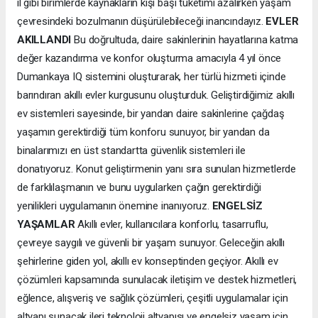
il gibi birimlerde kaynakların kişi başı tüketimi azalırken yaşam
çevresindeki bozulmanın düşürülebileceği inancındayız.
EVLER
AKILLANDI
Bu doğrultuda, daire sakinlerinin hayatlarına katma
değer kazandırma ve konfor oluşturma amacıyla 4 yıl önce
Dumankaya IQ sistemini oluşturarak, her türlü hizmeti içinde
barındıran akıllı evler kurgusunu oluşturduk. Geliştirdiğimiz akıllı
ev sistemleri sayesinde, bir yandan daire sakinlerine çağdaş
yaşamın gerektirdiği tüm konforu sunuyor, bir yandan da
binalarımızı en üst standartta güvenlik sistemleri ile
donatıyoruz. Konut geliştirmenin yanı sıra sunulan hizmetlerde
de farklılaşmanın ve bunu uygularken çağın gerektirdiği
yenilikleri uygulamanın önemine inanıyoruz.
ENGELSİZ
YAŞAMLAR
Akıllı evler, kullanıcılara konforlu, tasarruflu,
çevreye saygılı ve güvenli bir yaşam sunuyor. Geleceğin akıllı
şehirlerine giden yol, akıllı ev konseptinden geçiyor. Akıllı ev
çözümleri kapsamında sunulacak iletişim ve destek hizmetleri,
eğlence, alışveriş ve sağlık çözümleri, çeşitli uygulamalar için
altyapı sunacak ileri teknoloji altyapısı ve engelsiz yaşam için