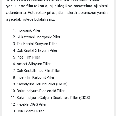
yapılı, ince film teknolojisi, birleşik ve nanoteknoloji
olarak
adlandırılırlar. Fotovoltaik pil çeşitleri nelerdir sorunuzun yanıtını
aşağıdaki listede bulabilirsiniz.
İnorganik Piller
İki Katmanlı İnorganik Piller
Tek Kristal Silisyum Piller
Çok Kristal Silisyum Piller
İnce Film Piller
Amorf Silisyum Piller
Çok Kristalli İnce Film Piller
İnce Film Kalgonit Piller
Kadmiyum Tellürid Piller (CdTe)
Bakır İndiyum Diseleneid Piller
Bakır İndiyum Galyum Diseleneid Piller (CIGS)
Flexible CIGS Piller
Çok Eklemli Piller