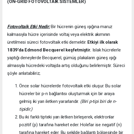
(ON-GRİD FOTOVOLTAİK SİSTEMLER)
Fotovoltaik Etki Nedir:
Bir hücrenin güneş ışığına maruz
kalmasıyla hücre içerisinde voltaj veya elektrik akımının
üretilmesi süreci fotovoltaik etki demektir.
Etkiyi ilk olarak
1839’da
Edmond Becquerel keşfetmiştir.
Islak hücrelerle
yaptığı deneylerde Becquerel, gümüş plakaların güneş ışığı
almasıyla hücredeki voltajda artış olduğunu belirlemiştir. Süreci
şöyle anlatabiliriz;
Önce solar hücrelerde fotovoltaik etki oluşur. Bu solar
hücreler bir p-n bağlantısı oluşturmak için bir araya
gelmiş iki yarı iletken yararlandır.
(Biri p-tipi biri de n-
tipidir.)
Bu iki farklı tipteki yarı iletken birleşerek, elektronlar
pozitif (p) tarafına hareket eder. Hole’lar ise negatif (n)
tarafına hareket eder. Bu şekilde bağlantı bölgesinde bir