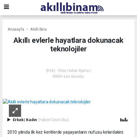
Anasayfa
Akıllı Bina
Akıllı evlerle hayatlara dokunacak
teknolojiler
AKILLI BINA
(İHA) - İhlas Haber Ajansı |
4400+ kez okundu.
Erkek
|
Kadın
(Haberi Sesli Oku)
2010 yılında ilk kez kentlerde yaşayanların nüfusu kırlardakini