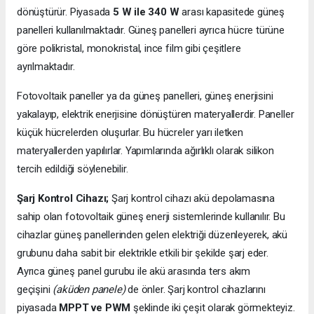
dönüştürür. Piyasada
5 W ile 340 W
arası kapasitede güneş
panelleri kullanılmaktadır. Güneş panelleri ayrıca hücre türüne
göre polikristal, monokristal, ince film gibi çeşitlere
ayrılmaktadır.
Fotovoltaik paneller ya da güneş panelleri, güneş enerjisini
yakalayıp, elektrik enerjisine dönüştüren materyallerdir. Paneller
küçük hücrelerden oluşurlar. Bu hücreler yarı iletken
materyallerden yapılırlar. Yapımlarında ağırlıklı olarak silikon
tercih edildiği söylenebilir.
Şarj Kontrol Cihazı;
Şarj kontrol cihazı akü depolamasına
sahip olan fotovoltaik güneş enerji sistemlerinde kullanılır. Bu
cihazlar güneş panellerinden gelen elektriği düzenleyerek, akü
grubunu daha sabit bir elektrikle etkili bir şekilde şarj eder.
Ayrıca güneş panel gurubu ile akü arasında ters akım
geçişini
(aküden panele)
de önler. Şarj kontrol cihazlarını
piyasada
MPPT ve PWM
şeklinde iki çeşit olarak görmekteyiz.