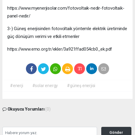
https://www.myenerjisolar.com/fotovoltaik-nedir-fotovoltaik-
panel-nedir/
3-) Güneş enerjisinden fotovoltaik yöntemle elektrik üretiminde
güç dönüşüm verimi ve etkili etmenler
https://www.emo.org.tr/ekler/3a921ffad054cb0_ek.pdf
#enerji
#solar energy
#güneş enerjisi
Okuyucu Yorumları
(0)
Gönder