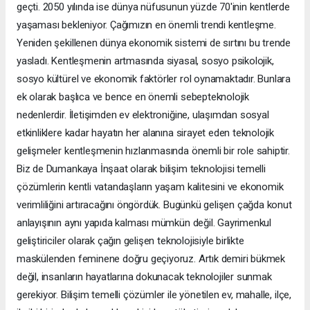
geçti. 2050 yılında ise dünya nüfusunun yüzde 70'inin kentlerde
yaşaması bekleniyor. Çağımızın en önemli trendi kentleşme.
Yeniden şekillenen dünya ekonomik sistemi de sırtını bu trende
yasladı. Kentleşmenin artmasında siyasal, sosyo psikolojik,
sosyo kültürel ve ekonomik faktörler rol oynamaktadır. Bunlara
ek olarak başlıca ve bence en önemli sebepteknolojik
nedenlerdir. İletişimden ev elektroniğine, ulaşımdan sosyal
etkinliklere kadar hayatın her alanına sirayet eden teknolojik
gelişmeler kentleşmenin hızlanmasında önemli bir role sahiptir.
Biz de Dumankaya İnşaat olarak bilişim teknolojisi temelli
çözümlerin kentli vatandaşların yaşam kalitesini ve ekonomik
verimliliğini artıracağını öngördük. Bugünkü gelişen çağda konut
anlayışının aynı yapıda kalması mümkün değil. Gayrimenkul
geliştiriciler olarak çağın gelişen teknolojisiyle birlikte
maskülenden feminene doğru geçiyoruz. Artık demiri bükmek
değil, insanların hayatlarına dokunacak teknolojiler sunmak
gerekiyor. Bilişim temelli çözümler ile yönetilen ev, mahalle, ilçe,