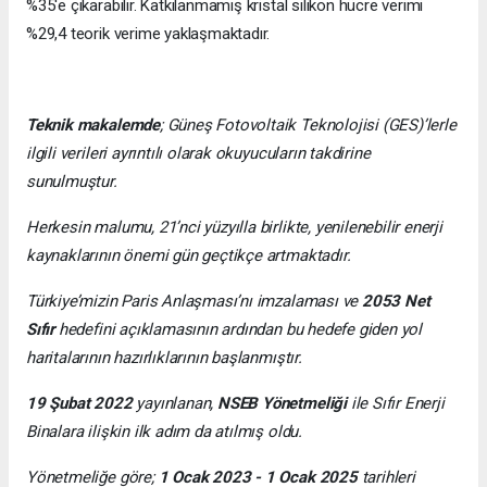
%35'e çıkarabilir. Katkılanmamış kristal silikon hücre verimi
%29,4 teorik verime yaklaşmaktadır.
Teknik makalemde
;
Güneş Fotovoltaik Teknolojisi
(GES)’lerle
ilgili verileri ayrıntılı olarak okuyucuların takdirine
sunulmuştur.
Herkesin malumu, 21’nci yüzyılla birlikte, yenilenebilir enerji
kaynaklarının önemi gün geçtikçe artmaktadır.
Türkiye’mizin Paris Anlaşması’nı imzalaması ve
2053 Net
Sıfır
hedefini açıklamasının ardından bu hedefe giden yol
haritalarının hazırlıklarının başlanmıştır.
19 Şubat 2022
yayınlanan,
NSEB Yönetmeliği
ile Sıfır Enerji
Binalara ilişkin ilk adım da atılmış oldu.
Yönetmeliğe göre;
1 Ocak 2023 - 1 Ocak 2025
tarihleri