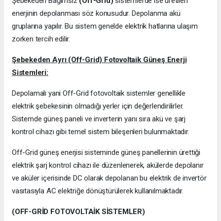
Şebekeden Bağımsız
(Off-Grid)
sistemlerde ise üretilen
enerjinin depolanması söz konusudur. Depolanma akü
gruplarına yapılır. Bu sistem genelde elektrik hatlarına ulaşım
zorken tercih edilir.
Şebekeden Ayrı (Off-Grid) Fotovoltaik Güneş Enerji
Sistemleri:
Depolamalı yani Off-Grid fotovoltaik sistemler genellikle
elektrik şebekesinin olmadığı yerler için değerlendirilirler.
Sistemde güneş paneli ve inverterin yanı sıra akü ve şarj
kontrol cihazı gibi temel sistem bileşenleri bulunmaktadır.
Off-Grid güneş enerjisi sisteminde güneş panellerinin ürettiği
elektrik şarj kontrol cihazı ile düzenlenerek, akülerde depolanır
ve aküler içerisinde DC olarak depolanan bu elektrik de invertör
vasıtasıyla AC elektriğe dönüştürülerek kullanılmaktadır.
(OFF-GRİD FOTOVOLTAİK SİSTEMLER)