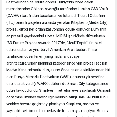
Festivali’nden de ödülle döndü Türkiye’nin önde gelen
mimarlarından Gökhan Avcıoğlu tarafından kurulan GAD Vakfı
(GADEV) tarafından tasarlanan ve İstanbul Ticaret Odası’nın
(İTO) önemli projeleri arasında yer alan Kitapkent (Media City)
projesi, gittiği her organizasyondan ödülle dönüyor. Dünyanın
en prestijli gayrimenkul zirvesi MIPIM işbirliğinde düzenlenen
“AR Future Project Awards 2017”de, “JeuD’Esprit” jüri özel
ödülünü alan ve yine bu yıl Amerikan Architecture Prize
tarafından düzenlenen yarışmada landscape
architecture/urban planning kategorisinde yılın projesi seçilen
Medya Kent, mimarlık dünyasının önde gelen etkinliklerinden biri
olan Dünya Mimarlık Festivali’nin (WAF), onuncu yılı şerefine
özel olarak verdiği WAFX ödüllerinde Smart City kategorisinde
ödüle layık bulundu.
3 milyon metrekareye yapılacak
Osmanlı
dönemine uzanan yayıncılığın kalbinin attığı Bab-ı Ali kültürünü
yeniden hayata geçirmeyi planlayan Kitapkent, medya ve
yayıncılık sektörünü bir merkezde toplamayı amaçlıyor. Bu dev