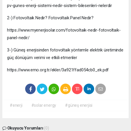
pv-gunes-enerji-sistemi-nedir-sistem-bilesenleri-nelerdir
2-) Fotovoltaik Nedir? Fotovoltaik Panel Nedir?
https://www.myenerjisolar.com/fotovoltaik-nedir-fotovoltaik-
panel-nedir/
3-) Güneş enerjisinden fotovoltaik yöntemle elektrik üretiminde
güç dönüşüm verimi ve etkili etmenler
https://www.emo.org.tr/ekler/3a921ffad054cb0_ek.pdf
#enerji
#solar energy
#güneş enerjisi
Okuyucu Yorumları
(0)