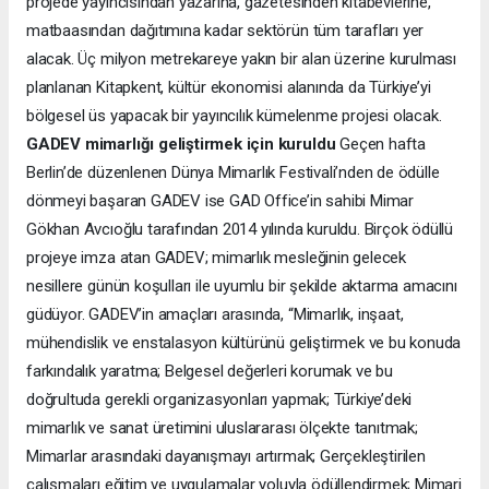
projede yayıncısından yazarına, gazetesinden kitabevlerine,
matbaasından dağıtımına kadar sektörün tüm tarafları yer
alacak. Üç milyon metrekareye yakın bir alan üzerine kurulması
planlanan Kitapkent, kültür ekonomisi alanında da Türkiye’yi
bölgesel üs yapacak bir yayıncılık kümelenme projesi olacak.
GADEV mimarlığı geliştirmek için kuruldu
Geçen hafta
Berlin’de düzenlenen Dünya Mimarlık Festivali’nden de ödülle
dönmeyi başaran GADEV ise GAD Office’in sahibi Mimar
Gökhan Avcıoğlu tarafından 2014 yılında kuruldu. Birçok ödüllü
projeye imza atan GADEV; mimarlık mesleğinin gelecek
nesillere günün koşulları ile uyumlu bir şekilde aktarma amacını
güdüyor. GADEV’in amaçları arasında, “Mimarlık, inşaat,
mühendislik ve enstalasyon kültürünü geliştirmek ve bu konuda
farkındalık yaratma; Belgesel değerleri korumak ve bu
doğrultuda gerekli organizasyonları yapmak; Türkiye’deki
mimarlık ve sanat üretimini uluslararası ölçekte tanıtmak;
Mimarlar arasındaki dayanışmayı artırmak; Gerçekleştirilen
çalışmaları eğitim ve uygulamalar yoluyla ödüllendirmek; Mimari