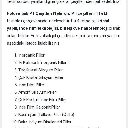
nedir sorusu yanıtlandığına göre pil çeşitlerinden bahsedebiliriz.
Fotovoltaik Pil Çeşitleri Nelerdir;
Pil çeşitleri
, 4 farklı
teknoloji çerçevesinde incelenebilir. Bu 4 teknoloji:
kristal
yapılı, ince film teknolojisi, birleşik ve nanoteknoloji
olarak
adlandırılırlar. Fotovoltaik pil çeşitleri nelerdir sorunuzun yanıtını
aşağıdaki listede bulabilirsiniz.
İnorganik Piller
İki Katmanlı İnorganik Piller
Tek Kristal Silisyum Piller
Çok Kristal Silisyum Piller
İnce Film Piller
Amorf Silisyum Piller
Çok Kristalli İnce Film Piller
İnce Film Kalgonit Piller
Kadmiyum Tellürid Piller (CdTe)
Bakır İndiyum Diseleneid Piller