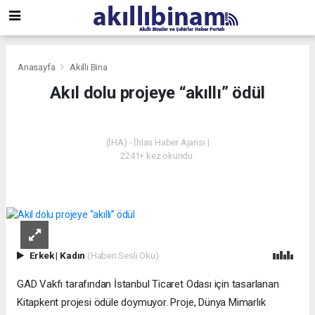
Anasayfa
Akıllı Bina
Akıl dolu projeye “akıllı” ödül
AKILLI BINA
(İHA) - İhlas Haber Ajansı |
2241+ kez okundu.
Erkek
|
Kadın
(Haberi Sesli Oku)
GAD Vakfı tarafından İstanbul Ticaret Odası için tasarlanan
Kitapkent projesi ödüle doymuyor. Proje, Dünya Mimarlık