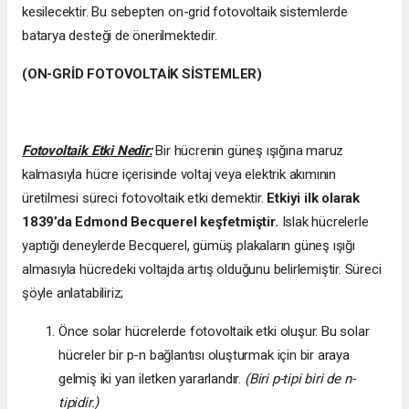
kesilecektir. Bu sebepten on-grid fotovoltaik sistemlerde
batarya desteği de önerilmektedir.
(ON-GRİD FOTOVOLTAİK SİSTEMLER)
Fotovoltaik Etki Nedir:
Bir hücrenin güneş ışığına maruz
kalmasıyla hücre içerisinde voltaj veya elektrik akımının
üretilmesi süreci fotovoltaik etki demektir.
Etkiyi ilk olarak
1839’da
Edmond Becquerel keşfetmiştir.
Islak hücrelerle
yaptığı deneylerde Becquerel, gümüş plakaların güneş ışığı
almasıyla hücredeki voltajda artış olduğunu belirlemiştir. Süreci
şöyle anlatabiliriz;
Önce solar hücrelerde fotovoltaik etki oluşur. Bu solar
hücreler bir p-n bağlantısı oluşturmak için bir araya
gelmiş iki yarı iletken yararlandır.
(Biri p-tipi biri de n-
tipidir.)