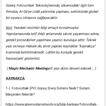
Güneş Fotovoltaik Teknolojilerinde, ülkemizdeki ilgili tüm
firmalar, Ar-Ge’ye ciddi yatırımlar yapması, sektöründe global
bir oyuncu olmasını sağlayacaktır.
Not:
Yazıdaki resimler bilgi amaçlı konulmuştur.
Yayınlamasında telif ihlali anlamında sıkıntı yaşanması adına,
gerekli prosedürleri yapılması yayıncı kuruluşa aittir. Teknik
yazı ve/veya makale de, alıntı yapılan kaynaklar “kaynakça”
kısmında belirtilmektedir. Lütfen bu konuda gerekli
hassasiyeti gösteriniz.
(
Magic Mechanic Meetings
© yazı dizisi devam edecek… )
KAYNAKÇA:
1-) Fotovoltaik (PV) Güneş Enerji Sistemi Nedir? Sistem
Bileşenleri Nelerdir?
https://www.greensolarnetwork.org/bilgi-bankasi/fotovoltaik-