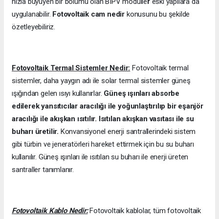
hızla büyüyen bir bölümü olan BIPV modülle
r
eski yapılara da
uygulanabilir.
Fotovoltaik cam nedir
konusunu bu şekilde
özetleyebiliriz.
Fotovoltaik Termal Sistemler Nedir:
Fotovoltaik termal
sistemler, daha yaygın adı ile solar termal sistemler güneş
ışığından gelen ısıyı kullanırlar.
Güneş ışınları absorbe
edilerek yansıtıcılar aracılığı ile yoğunlaştırılıp bir eşanjör
aracılığı ile akışkan ısıtılır. Isıtılan akışkan vasıtası ile su
buharı üretilir.
Konvansiyonel enerji santrallerindeki sistem
gibi türbin ve jeneratörleri hareket ettirmek için bu su buharı
kullanılır. Güneş ışınları ile ısıtılan su buharı ile enerji üreten
santraller tanımlanır.
Fotovoltaik Kablo Nedir:
Fotovoltaik kablolar, tüm fotovoltaik