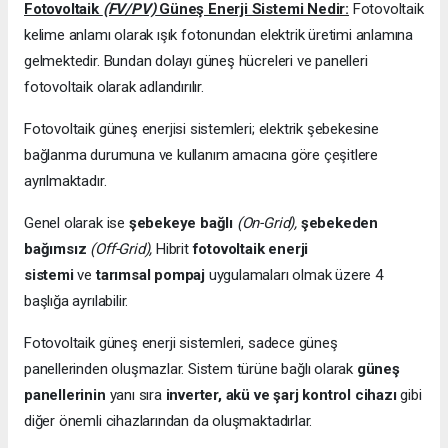
Fotovoltaik
(FV/PV)
Güneş Enerji Sistemi Nedir:
Fotovoltaik
kelime anlamı olarak ışık fotonundan elektrik üretimi anlamına
gelmektedir. Bundan dolayı güneş hücreleri ve panelleri
fotovoltaik olarak adlandırılır.
Fotovoltaik güneş enerjisi sistemleri; elektrik şebekesine
bağlanma durumuna ve kullanım amacına göre çeşitlere
ayrılmaktadır.
Genel olarak ise
şebekeye bağlı
(On-Grid),
şebekeden
bağımsız
(Off-Grid),
Hibrit
fotovoltaik enerji
sistemi
ve
tarımsal pompaj
uygulamaları olmak üzere 4
başlığa ayrılabilir.
Fotovoltaik güneş enerji sistemleri, sadece güneş
panellerinden oluşmazlar. Sistem türüne bağlı olarak
güneş
panellerinin
yanı sıra
inverter, akü ve şarj kontrol cihazı
gibi
diğer önemli cihazlarından da oluşmaktadırlar.