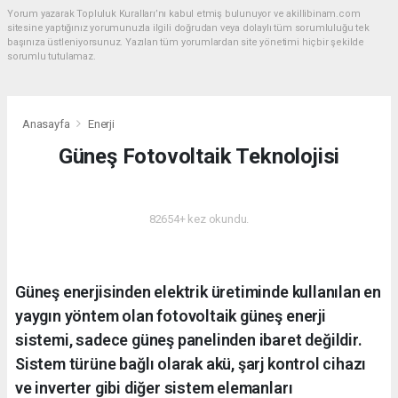
Yorum yazarak Topluluk Kuralları’nı kabul etmiş bulunuyor ve akillibinam.com
sitesine yaptığınız yorumunuzla ilgili doğrudan veya dolaylı tüm sorumluluğu tek
başınıza üstleniyorsunuz. Yazılan tüm yorumlardan site yönetimi hiçbir şekilde
sorumlu tutulamaz.
Anasayfa
Enerji
Güneş Fotovoltaik Teknolojisi
ENERJI
82654+ kez okundu.
Güneş enerjisinden elektrik üretiminde kullanılan en
yaygın yöntem olan fotovoltaik güneş enerji
sistemi, sadece güneş panelinden ibaret değildir.
Sistem türüne bağlı olarak akü, şarj kontrol cihazı
ve inverter gibi diğer sistem elemanları