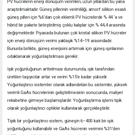
PV hücrelerin enerji dönüşüm verimleri, uzun yıllardan bu yana
araştırılmaktadır. Güneş pillerinin verimliliği, amorf silikon esaslı
güneş pilleri için %6'dan çok eklemli PV hücrelerde % 44 'a ve
hibrid bir pakete birleştirilmiş çoklu kalıplar için % 44,4 arasında
değişmektedir. Piyasada bulunan çok kristal silikon PV hücreler
için enerji dönüşüm verimi yaklaşık %14−19 arasındadır.
Bununla birlikte, güneş enerjisini artırmak için güneş ışınlarının
odaklanarak yoğunlaştırılması gerekir.
Işık yoğunluğunun arttırılması durumunda, ışık tarafından
üretilen taşıyıcılar artar ve verim %15'e kadar yükselir.
Yoğunlaştırıcı sistemler olarak adlandırılan bu sistemler, yüksek
verimli GaAs hücrelerinin geliştirilmesinin sonucunda, maliyet
rekabetine girmeye başlamışlardır. Yoğunlaştırma işlemi tipik
olarak yoğunlaştırıcı optikler kullanılarak gerçekleştirilir.
Tipik bir yoğunlaştırıcı sistem, güneşin 6−400 katı bir ışık
yoğunluğunu kullanabilir ve GaAs hücrenin verimini %31'den