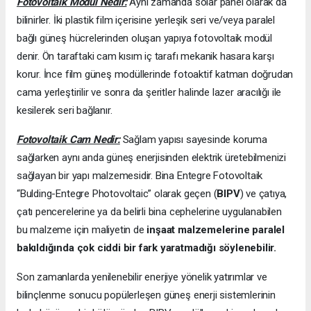
Fotovoltaik Modül Nedir:
Aynı zamanda solar panel olarak da
bilinirler. İki plastik film içerisine yerleşik seri ve/veya paralel
bağlı güneş hücrelerinden oluşan yapıya fotovoltaik modül
denir. Ön taraftaki cam kısım iç tarafı mekanik hasara karşı
korur. İnce film güneş modüllerinde fotoaktif katman doğrudan
cama yerleştirilir ve sonra da şeritler halinde lazer aracılığı ile
kesilerek seri bağlanır.
Fotovoltaik Cam Nedir:
Sağlam yapısı sayesinde koruma
sağlarken aynı anda güneş enerjisinden elektrik üretebilmenizi
sağlayan bir yapı malzemesidir. Bina Entegre Fotovoltaik
“Bulding-Entegre Photovoltaic” olarak geçen (
BIPV
) ve çatıya,
çatı pencerelerine ya da belirli bina cephelerine uygulanabilen
bu malzeme için maliyetin de
inşaat malzemelerine paralel
bakıldığında çok ciddi bir fark yaratmadığı söylenebilir.
Son zamanlarda yenilenebilir enerjiye yönelik yatırımlar ve
bilinçlenme sonucu popülerleşen güneş enerji sistemlerinin