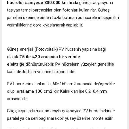
hücreler saniyede 300.000 km hızla
güneş radyasyonu
taşıyan temel parçacıklar olan fotonları kullanırlar. Güneş
panelleri üzerinde birden fazla bulunan bu hücrelerin seçimleri
verimliliklerine göre kıyaslanarak yapılabilir.
Güneş enerjisi, (Fotovoltaik) PV hücrenin yapısına bağlı
olarak
%5 ile %20 arasında bir verimle
elektriğe
dönüştürülebilir. PV hücrelerin yüzeyleri genellikle
kare, dikdörtgen ve daire biçimindedir.
PV hücrelerin alanları da, 60−160 cm2 arasında değişmekte
olup,
ortalama 100 cm2
’dir. Kalınlıkları ise 0,2−0,4 mm
arasındadır.
Güç çıkışını artırmak amacıyla çok sayıda PV hücre birbirine
paralel ya da seri bağlanarak bir yüzey üzerine monte edilir.