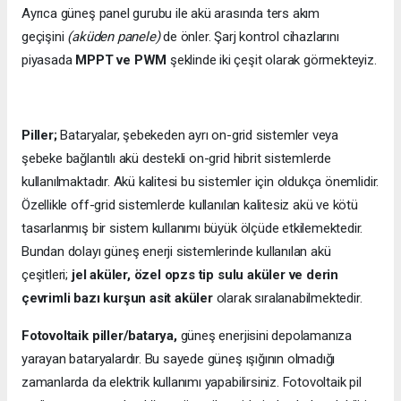
Ayrıca güneş panel gurubu ile akü arasında ters akım
geçişini
(aküden panele)
de önler. Şarj kontrol cihazlarını
piyasada
MPPT ve PWM
şeklinde iki çeşit olarak görmekteyiz.
Piller;
Bataryalar, şebekeden ayrı on-grid sistemler veya
şebeke bağlantılı akü destekli on-grid hibrit sistemlerde
kullanılmaktadır. Akü kalitesi bu sistemler için oldukça önemlidir.
Özellikle off-grid sistemlerde kullanılan kalitesiz akü ve kötü
tasarlanmış bir sistem kullanımı büyük ölçüde etkilemektedir.
Bundan dolayı güneş enerji sistemlerinde kullanılan akü
çeşitleri;
jel aküler, özel opzs tip sulu aküler ve derin
çevrimli bazı kurşun asit aküler
olarak sıralanabilmektedir.
Fotovoltaik piller/batarya,
güneş enerjisini depolamanıza
yarayan bataryalardır. Bu sayede güneş ışığının olmadığı
zamanlarda da elektrik kullanımı yapabilirsiniz. Fotovoltaik pil