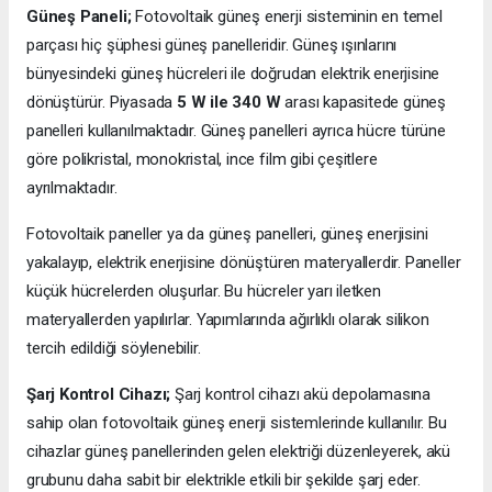
Güneş Paneli;
Fotovoltaik güneş enerji sisteminin en temel
parçası hiç şüphesi güneş panelleridir. Güneş ışınlarını
bünyesindeki güneş hücreleri ile doğrudan elektrik enerjisine
dönüştürür. Piyasada
5 W ile 340 W
arası kapasitede güneş
panelleri kullanılmaktadır. Güneş panelleri ayrıca hücre türüne
göre polikristal, monokristal, ince film gibi çeşitlere
ayrılmaktadır.
Fotovoltaik paneller ya da güneş panelleri, güneş enerjisini
yakalayıp, elektrik enerjisine dönüştüren materyallerdir. Paneller
küçük hücrelerden oluşurlar. Bu hücreler yarı iletken
materyallerden yapılırlar. Yapımlarında ağırlıklı olarak silikon
tercih edildiği söylenebilir.
Şarj Kontrol Cihazı;
Şarj kontrol cihazı akü depolamasına
sahip olan fotovoltaik güneş enerji sistemlerinde kullanılır. Bu
cihazlar güneş panellerinden gelen elektriği düzenleyerek, akü
grubunu daha sabit bir elektrikle etkili bir şekilde şarj eder.