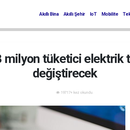
Akıllı Bina
Akıllı Şehir
IoT
Mobilite
Tek
 milyon tüketici elektrik t
değiştirecek
19717+ kez okundu.
Enerji