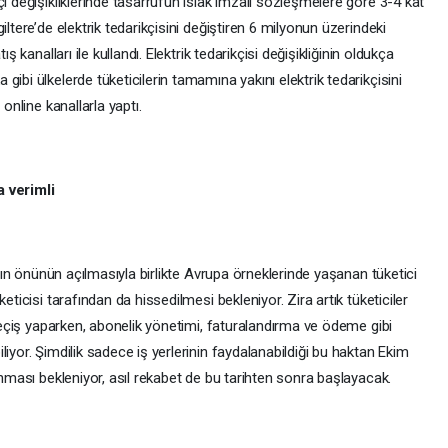
i değişikliklerinde tasarrufun ıslak imzalı sözleşmelere göre 3-4 kat
iltere’de elektrik tedarikçisini değiştiren 6 milyonun üzerindeki
ş kanalları ile kullandı. Elektrik tedarikçisi değişikliğinin oldukça
ibi ülkelerde tüketicilerin tamamına yakını elektrik tedarikçisini
 online kanallarla yaptı.
a verimli
nımın önünün açılmasıyla birlikte Avrupa örneklerinde yaşanan tüketici
eticisi tarafından da hissedilmesi bekleniyor. Zira artık tüketiciler
 geçiş yaparken, abonelik yönetimi, faturalandırma ve ödeme gibi
iyor. Şimdilik sadece iş yerlerinin faydalanabildiği bu haktan Ekim
anması bekleniyor, asıl rekabet de bu tarihten sonra başlayacak.