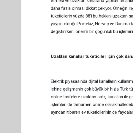
etmesi ve uzaktan kanallarla yapılan tedarikç
daha fazla olması dikkat çekiyor. Örneğin İng
tüketicilerin yüzde 88’i bu hakkını uzaktan satı
yaygın olduğu Portekiz, Norveç ve Danimarka g
değiştirirken, önemli bir çoğunluk bu işlemini
Uzaktan kanallar tüketiciler için çok dah
Elektrik piyasasında dijital kanalların kulla
lehine gelişmenin çok büyük bir hızla Türk tük
online tarifelere uzaktan satış kanalları ile
işlemleri de tamamen online olarak halledebil
ayından itibaren ev tüketicilerinin de faydal