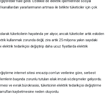
ğiştirebilir hale geldi. Özellikle de elektrik işlemlerinde sosyal
kanallardan yararlanmanın artması ile birlikte tüketiciler için çok
 olarak tüketicilerin hayatında yer alıyor, ancak tüketiciler artık eskiden
lektrik kullanmak zorunda değil, zira artık 25 milyona yakın sayıdaki
i elektrik tedarikçisi değiştirip daha ucuz fiyatlarda elektrik
 değiştirme internet sitesi encazip.com’un verilerine göre, serbest
emlerin başında zorunlu tutulan ıslak imzalı sözleşmeler geliyordu.
esi ve evrak bürokrasisi, tüketicinin elektrik tedarikçisi değiştirme
arrufları kaybetmesine neden oluyordu.