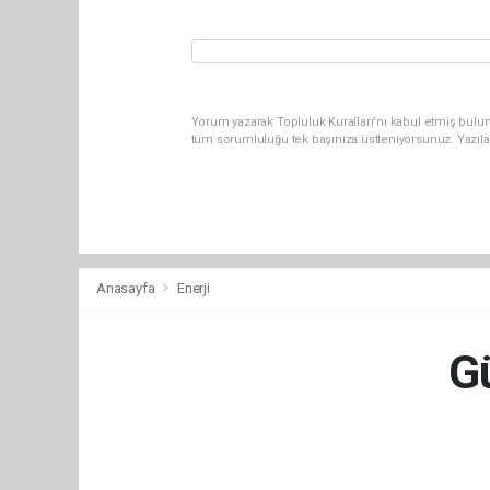
Yorum yazarak Topluluk Kuralları’nı kabul etmiş bulun
tüm sorumluluğu tek başınıza üstleniyorsunuz. Yazıla
Anasayfa
Enerji
Gü