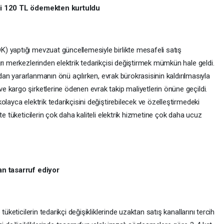
ici 120 TL ödemekten kurtuldu
) yaptığı mevzuat güncellemesiyle birlikte mesafeli satış
rı merkezlerinden elektrik tedarikçisi değiştirmek mümkün hale geldi.
rdan yararlanmanın önü açılırken, evrak bürokrasisinin kaldırılmasıyla
 kargo şirketlerine ödenen evrak takip maliyetlerin önüne geçildi.
layca elektrik tedarikçisini değiştirebilecek ve özelleştirmedeki
te tüketicilerin çok daha kaliteli elektrik hizmetine çok daha ucuz
an tasarruf ediyor
üketicilerin tedarikçi değişikliklerinde uzaktan satış kanallarını tercih