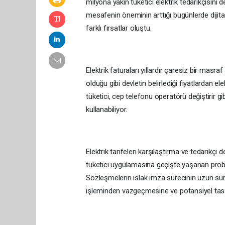
milyona yakın tüketici elektrik tedarikçisini de
mesafenin öneminin arttığı bugünlerde dijital 
farklı fırsatlar oluştu.
Elektrik faturaları yıllardır çaresiz bir masraf
olduğu gibi devletin belirlediği fiyatlardan e
tüketici, cep telefonu operatörü değiştirir gib
kullanabiliyor.
Elektrik tarifeleri karşılaştırma ve tedarikçi
tüketici uygulamasına geçişte yaşanan probl
Sözleşmelerin ıslak imza sürecinin uzun sürm
işleminden vazgeçmesine ve potansiyel tas