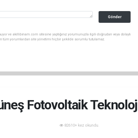
Gönder
uyor ve akillibinam.com sitesine yaptığınız yorumunuzla ilgili doğrudan veya dolaylı
n tüm yorumlardan site yönetimi hiçbir şekilde sorumlu tutulamaz.
neş Fotovoltaik Teknoloj
82610+ kez okundu.
Enerji