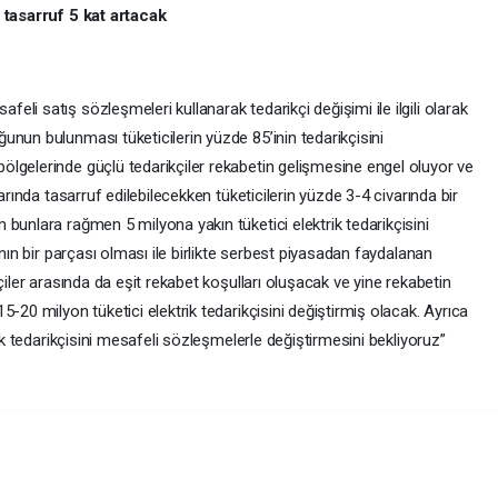
, tasarruf 5 kat artacak
li satış sözleşmeleri kullanarak tedarikçi değişimi ile ilgili olarak
nun bulunması tüketicilerin yüzde 85’inin tedarikçisini
lgelerinde güçlü tedarikçiler rekabetin gelişmesine engel oluyor ve
arında tasarruf edilebilecekken tüketicilerin yüzde 3-4 civarında bir
bunlara rağmen 5 milyona yakın tüketici elektrik tedarikçisini
anın bir parçası olması ile birlikte serbest piyasadan faydalanan
çiler arasında da eşit rekabet koşulları oluşacak ve yine rekabetin
-20 milyon tüketici elektrik tedarikçisini değiştirmiş olacak. Ayrıca
rik tedarikçisini mesafeli sözleşmelerle değiştirmesini bekliyoruz”