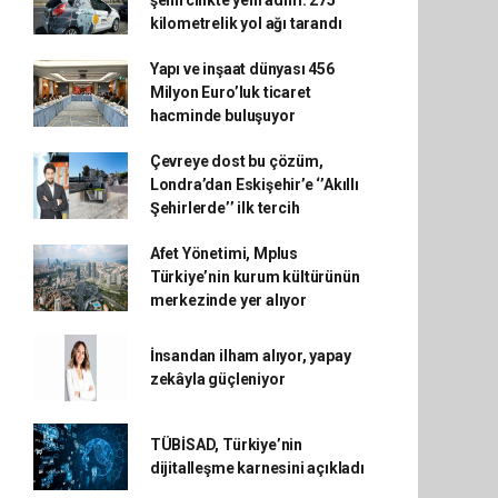
şehircilikte yeni adım: 275
kilometrelik yol ağı tarandı
Yapı ve inşaat dünyası 456
Milyon Euro’luk ticaret
hacminde buluşuyor
Çevreye dost bu çözüm,
Londra’dan Eskişehir’e ‘’Akıllı
Şehirlerde’’ ilk tercih
Afet Yönetimi, Mplus
Türkiye’nin kurum kültürünün
merkezinde yer alıyor
İnsandan ilham alıyor, yapay
zekâyla güçleniyor
TÜBİSAD, Türkiye’nin
dijitalleşme karnesini açıkladı