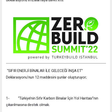
deklarasyonu imzalamaya davet etti.
“SIFIR ENERJİ BİNALAR İLE GELECEĞİ İNŞA ET”
Deklarasyonu’nun 12 maddesini şunlar oluşturuyor;
1- “Türkiye’nin Sıfır Karbon Binalar İçin Yol Haritası”nın
çıkarılmasına destek olmak.