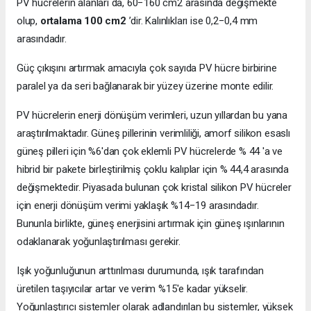
PV hücrelerin alanları da, 60−160 cm2 arasında değişmekte
olup,
ortalama 100 cm2
’dir. Kalınlıkları ise 0,2−0,4 mm
arasındadır.
Güç çıkışını artırmak amacıyla çok sayıda PV hücre birbirine
paralel ya da seri bağlanarak bir yüzey üzerine monte edilir.
PV hücrelerin enerji dönüşüm verimleri, uzun yıllardan bu yana
araştırılmaktadır. Güneş pillerinin verimliliği, amorf silikon esaslı
güneş pilleri için %6'dan çok eklemli PV hücrelerde % 44 'a ve
hibrid bir pakete birleştirilmiş çoklu kalıplar için % 44,4 arasında
değişmektedir. Piyasada bulunan çok kristal silikon PV hücreler
için enerji dönüşüm verimi yaklaşık %14−19 arasındadır.
Bununla birlikte, güneş enerjisini artırmak için güneş ışınlarının
odaklanarak yoğunlaştırılması gerekir.
Işık yoğunluğunun arttırılması durumunda, ışık tarafından
üretilen taşıyıcılar artar ve verim %15'e kadar yükselir.
Yoğunlaştırıcı sistemler olarak adlandırılan bu sistemler, yüksek