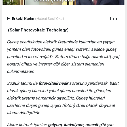
Erkek
|
Kadın
(Haberi Sesli Oku)
(Solar Photovoltaic Techology)
Güneş enerjisinden elektrik üretiminde kullanılan en yaygın
yöntem olan fotovoltaik güneş enerji sistemi, sadece güneş
panelinden ibaret değildir. Sistem türüne bağlı olarak akü, şarj
kontrol cihazı ve inverter gibi diğer sistem elemanları
bulunmaktadır.
Sözlük tanımı ile
fotovoltaik nedir
sorusunu yanıtlarsak, basit
olarak güneş hücreleri yahut güneş panelleri ile güneşten
elektrik üretme yöntemidir diyebiliriz. Güneş hücreleri
üzerlerine düşen güneş ışığını (foton) direk olarak doğrusal
akıma dönüştürür.
Akımı iletmek için ise
galyum, kadmiyum, arsenit
gibi yarı