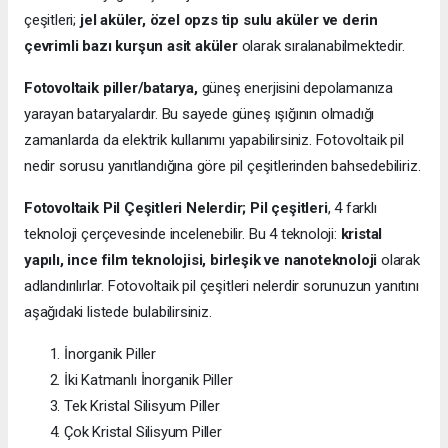
çeşitleri;
jel aküler, özel opzs tip sulu aküler ve derin
çevrimli bazı kurşun asit aküler
olarak sıralanabilmektedir.
Fotovoltaik piller/batarya,
güneş enerjisini depolamanıza
yarayan bataryalardır. Bu sayede güneş ışığının olmadığı
zamanlarda da elektrik kullanımı yapabilirsiniz. Fotovoltaik pil
nedir sorusu yanıtlandığına göre pil çeşitlerinden bahsedebiliriz.
Fotovoltaik Pil Çeşitleri Nelerdir;
Pil çeşitleri
, 4 farklı
teknoloji çerçevesinde incelenebilir. Bu 4 teknoloji:
kristal
yapılı, ince film teknolojisi, birleşik ve nanoteknoloji
olarak
adlandırılırlar. Fotovoltaik pil çeşitleri nelerdir sorunuzun yanıtını
aşağıdaki listede bulabilirsiniz.
İnorganik Piller
İki Katmanlı İnorganik Piller
Tek Kristal Silisyum Piller
Çok Kristal Silisyum Piller