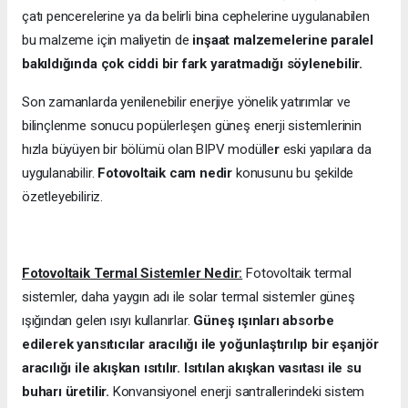
çatı pencerelerine ya da belirli bina cephelerine uygulanabilen
bu malzeme için maliyetin de
inşaat malzemelerine paralel
bakıldığında çok ciddi bir fark yaratmadığı söylenebilir.
Son zamanlarda yenilenebilir enerjiye yönelik yatırımlar ve
bilinçlenme sonucu popülerleşen güneş enerji sistemlerinin
hızla büyüyen bir bölümü olan BIPV modülle
r
eski yapılara da
uygulanabilir.
Fotovoltaik cam nedir
konusunu bu şekilde
özetleyebiliriz.
Fotovoltaik Termal Sistemler Nedir:
Fotovoltaik termal
sistemler, daha yaygın adı ile solar termal sistemler güneş
ışığından gelen ısıyı kullanırlar.
Güneş ışınları absorbe
edilerek yansıtıcılar aracılığı ile yoğunlaştırılıp bir eşanjör
aracılığı ile akışkan ısıtılır. Isıtılan akışkan vasıtası ile su
buharı üretilir.
Konvansiyonel enerji santrallerindeki sistem