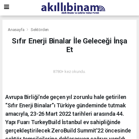
Anasayfa
Sektörden
Sıfır Enerji Binalar İle Geleceği İnşa
Et
SEKTÖRDEN
8780+ kez okundu.
Avrupa Birliği’nde geçen yıl zorunlu hale getirilen
“Sıfır Enerji Binalar”ı Türkiye gündeminde tutmak
amacıyla, 23-26 Mart 2022 tarihleri arasında 44.
Yapı Fuarı TurkeyBuild İstanbul ev sahipliğinde
gerçekleştirilecek ZeroBuild Summit'22 öncesinde
sektör temsilcilerine deklarasyon çağrısı yapıldı.