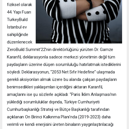
fiziksel olarak
44. Yapı Fuarı
TurkeyBuild
İstanbul ev
sahipliğinde
düzenlenecek
ZeroBuild Summit’22’nin direktörlüğünü yürüten Dr. Gamze
Karanfil, deklarasyonla sadece merkezi yönetimin değil tüm
paydaşların üzerine düşen sorumluluğu hatırlatmak istediklerini
söyledi. Deklarasyonun, “2053 Net Sıfır Hedefine” ulaşmada
gerekli aksiyonları almak üzere bu alanda çalışan paydaşların
benimsedikleri yaklaşımları içerdiğini aktaran Karanfil,
amaçlarını ise şu sözlerle açıkladı: “Paris İklim Anlaşması’nın
yüklediği sorumluluklar dışında, Türkiye Cumhuriyeti
Cumhurbaşkanlığı Strateji ve Bütçe Başkanlığı tarafından
açıklanan On Birinci Kalkınma Planı’nda (2019-2023) daha
verimli ve kendi enerjisini üreten binaların yaygınlaştırılacağı