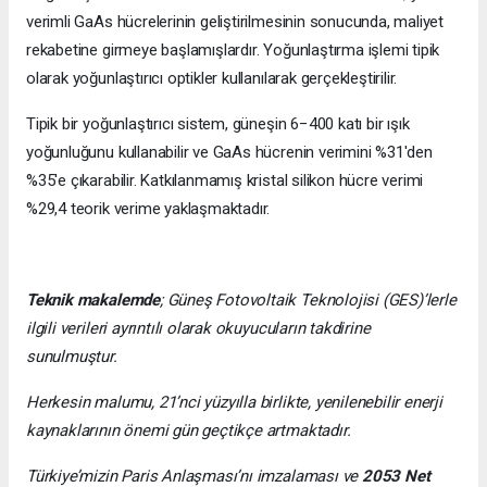
verimli GaAs hücrelerinin geliştirilmesinin sonucunda, maliyet
rekabetine girmeye başlamışlardır. Yoğunlaştırma işlemi tipik
olarak yoğunlaştırıcı optikler kullanılarak gerçekleştirilir.
Tipik bir yoğunlaştırıcı sistem, güneşin 6−400 katı bir ışık
yoğunluğunu kullanabilir ve GaAs hücrenin verimini %31'den
%35'e çıkarabilir. Katkılanmamış kristal silikon hücre verimi
%29,4 teorik verime yaklaşmaktadır.
Teknik makalemde
;
Güneş Fotovoltaik Teknolojisi
(GES)’lerle
ilgili verileri ayrıntılı olarak okuyucuların takdirine
sunulmuştur.
Herkesin malumu, 21’nci yüzyılla birlikte, yenilenebilir enerji
kaynaklarının önemi gün geçtikçe artmaktadır.
Türkiye’mizin Paris Anlaşması’nı imzalaması ve
2053 Net