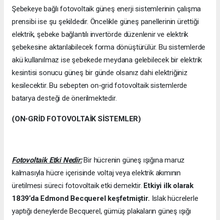
Şebekeye bağlı fotovoltaik güneş enerji sistemlerinin çalışma
prensibi ise şu şekildedir. Öncelikle güneş panellerinin ürettiği
elektrik, şebeke bağlantılı invertörde düzenlenir ve elektrik
şebekesine aktarılabilecek forma dönüştürülür. Bu sistemlerde
akü kullanılmaz ise şebekede meydana gelebilecek bir elektrik
kesintisi sonucu güneş bir günde olsanız dahi elektriğiniz
kesilecektir. Bu sebepten on-grid fotovoltaik sistemlerde
batarya desteği de önerilmektedir.
(ON-GRİD FOTOVOLTAİK SİSTEMLER)
Fotovoltaik Etki Nedir:
Bir hücrenin güneş ışığına maruz
kalmasıyla hücre içerisinde voltaj veya elektrik akımının
üretilmesi süreci fotovoltaik etki demektir.
Etkiyi ilk olarak
1839’da
Edmond Becquerel keşfetmiştir.
Islak hücrelerle
yaptığı deneylerde Becquerel, gümüş plakaların güneş ışığı