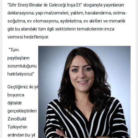
“Sıfır Enerji Binalar ile Geleceği İnşa Et” sloganıyla yayınlanan
deklarasyona; yapı malzemeleri, yalıtım, havalandırma, ısıtma-
soğutma, ev otomasyonu, aydınlatma, ev aletleri ve mimarlık
gibi bu alandaki tüm ilgili sektörlerin temsilcilerinin imza
vermesi hedefleniyor.
“Tüm
paydaşların
sorumluluğunu
hatırlatıyoruz”
Geçtiğimiz iki yıl
boyunca
dijitalde
gerçekleştirilen
ZeroBuild
Türkiye’nin
ardından bu yıl