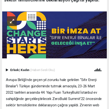
Erkek
|
Kadın
(Haberi Sesli Oku)
Avrupa Birliği’nde geçen yıl zorunlu hale getirilen “Sıfır Enerji
Binalar”ı Türkiye gündeminde tutmak amacıyla, 23-26 Mart
2022 tarihleri arasında 44. Yapı Fuarı TurkeyBuild İstanbul ev
sahipliğinde gerçekleştirilecek ZeroBuild Summit'22 öncesinde
sektör temsilcilerine deklarasyon çağrısı yapıldı. Zirvenin web