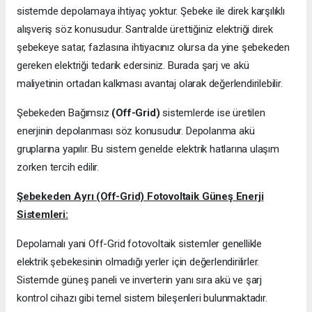
sistemde depolamaya ihtiyaç yoktur. Şebeke ile direk karşılıklı
alışveriş söz konusudur. Santralde ürettiğiniz elektriği direk
şebekeye satar, fazlasına ihtiyacınız olursa da yine şebekeden
gereken elektriği tedarik edersiniz. Burada şarj ve akü
maliyetinin ortadan kalkması avantaj olarak değerlendirilebilir.
Şebekeden Bağımsız
(Off-Grid)
sistemlerde ise üretilen
enerjinin depolanması söz konusudur. Depolanma akü
gruplarına yapılır. Bu sistem genelde elektrik hatlarına ulaşım
zorken tercih edilir.
Şebekeden Ayrı (Off-Grid) Fotovoltaik Güneş Enerji
Sistemleri:
Depolamalı yani Off-Grid fotovoltaik sistemler genellikle
elektrik şebekesinin olmadığı yerler için değerlendirilirler.
Sistemde güneş paneli ve inverterin yanı sıra akü ve şarj
kontrol cihazı gibi temel sistem bileşenleri bulunmaktadır.