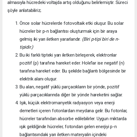
almasıyla hücredeki voltajda artış olduğunu belirlemiştir. Süreci
şöyle anlatabiliriz;
Önce solar hücrelerde fotovoltaik etki oluşur. Bu solar
hücreler bir p-n bağlantısı oluşturmak için bir araya
gelmiş iki yarı iletken yararlandır.
(Biri p-tipi biri de n-
tipidir.)
Bu iki farklı tipteki yarı iletken birleşerek, elektronlar
pozitif (p) tarafına hareket eder. Hole’lar ise negatif (n)
tarafına hareket eder. Bu şekilde bağlantı bölgesinde bir
elektrik alanı oluşur.
Bu alan, negatif yüklü parçacıkların bir yönde, pozitif
yüklü parçacıklarında diğer bir yönde hareketini sağlar.
Işık, küçük elektromanyetik radyasyon veya enerji
demetleri içeren fotonlardan meydana gelir. Bu fotonlar,
hücreler tarafından absorbe edilebilirler. Uygun miktarda
ışık geldiğinde hücreler, fotondan gelen enerjiyi p-n
bağlantısındaki yarı iletken materyalin içindeki