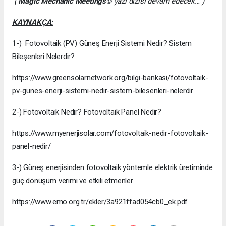
(
Magic Mechanic Meetings
© yazı dizisi devam edecek… )
KAYNAKÇA:
1-) Fotovoltaik (PV) Güneş Enerji Sistemi Nedir? Sistem
Bileşenleri Nelerdir?
https://www.greensolarnetwork.org/bilgi-bankasi/fotovoltaik-
pv-gunes-enerji-sistemi-nedir-sistem-bilesenleri-nelerdir
2-) Fotovoltaik Nedir? Fotovoltaik Panel Nedir?
https://www.myenerjisolar.com/fotovoltaik-nedir-fotovoltaik-
panel-nedir/
3-) Güneş enerjisinden fotovoltaik yöntemle elektrik üretiminde
güç dönüşüm verimi ve etkili etmenler
https://www.emo.org.tr/ekler/3a921ffad054cb0_ek.pdf