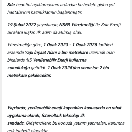
Sıfır
hedefini açıklamasının ardından bu hedefe giden yol
haritalarının hazırlıklarının başlanmıştır.
19 Şubat 2022
yayınlanan,
NSEB Yönetmeliği
ile Sıfır Enerji
Binalara ilişkin ilk adım da atılmış oldu.
Yönetmeliğe göre;
1 Ocak 2023 - 1 Ocak 2025
tarihleri
arasında
Yapı İnşaat Alanı 5 bin metrekare
üzerinde olan
binalarda
%5 Yenilenebilir Enerji kullanma
zorunluluğu
getirildi.
1 Ocak 2025’den sonra ise 2 bin
metrekare çekilecektir.
Yapılarda; yenilenebilir enerji kaynakları konusunda en rahat
uygulama olarak, fotovoltaik teknoloji ilk
sıradadır.
Girişimcilerin bu konuda yatırım yapmaları, kanımca
çok isabetli olacaktır.