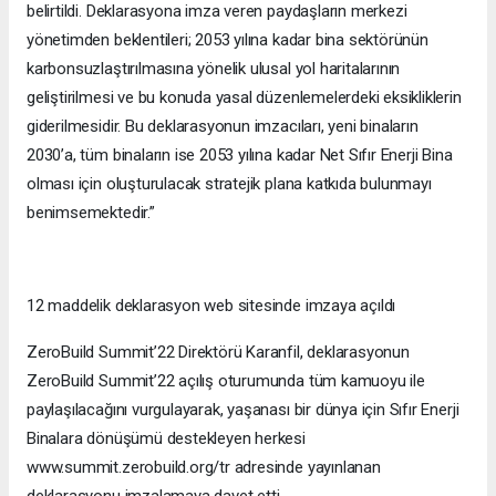
belirtildi. Deklarasyona imza veren paydaşların merkezi
yönetimden beklentileri; 2053 yılına kadar bina sektörünün
karbonsuzlaştırılmasına yönelik ulusal yol haritalarının
geliştirilmesi ve bu konuda yasal düzenlemelerdeki eksikliklerin
giderilmesidir. Bu deklarasyonun imzacıları, yeni binaların
2030’a, tüm binaların ise 2053 yılına kadar Net Sıfır Enerji Bina
olması için oluşturulacak stratejik plana katkıda bulunmayı
benimsemektedir.”
12 maddelik deklarasyon web sitesinde imzaya açıldı
ZeroBuild Summit’22 Direktörü Karanfil, deklarasyonun
ZeroBuild Summit’22 açılış oturumunda tüm kamuoyu ile
paylaşılacağını vurgulayarak, yaşanası bir dünya için Sıfır Enerji
Binalara dönüşümü destekleyen herkesi
www.summit.zerobuild.org/tr adresinde yayınlanan