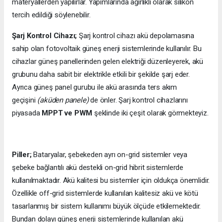
materyallerden yapılırlar. Yapımlarında ağırlıklı olarak silikon
tercih edildiği söylenebilir.
Şarj Kontrol Cihazı;
Şarj kontrol cihazı akü depolamasına
sahip olan fotovoltaik güneş enerji sistemlerinde kullanılır. Bu
cihazlar güneş panellerinden gelen elektriği düzenleyerek, akü
grubunu daha sabit bir elektrikle etkili bir şekilde şarj eder.
Ayrıca güneş panel gurubu ile akü arasında ters akım
geçişini
(aküden panele)
de önler. Şarj kontrol cihazlarını
piyasada
MPPT ve PWM
şeklinde iki çeşit olarak görmekteyiz.
Piller;
Bataryalar, şebekeden ayrı on-grid sistemler veya
şebeke bağlantılı akü destekli on-grid hibrit sistemlerde
kullanılmaktadır. Akü kalitesi bu sistemler için oldukça önemlidir.
Özellikle off-grid sistemlerde kullanılan kalitesiz akü ve kötü
tasarlanmış bir sistem kullanımı büyük ölçüde etkilemektedir.
Bundan dolayı güneş enerji sistemlerinde kullanılan akü