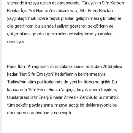
sitesinde imzaya açılan deklarasyonda; Türkiye’nin Sıfır Karbon
Binalar İçin Yol Haritası’nın çıkarılması, Sıfır Enerji Binaları
yaygınlaştırmak üzere teşvik planları geliştirilmesi gibi talepler
dile getirilirken, bu alanda faaliyet gösteren sektörlerin de
çalışmalarını gözden geçirmeleri ve iyileştirme yapmaları
öneriliyor.
Paris İklim Anlaşması’nın imzalanmasının ardından 2053 yılına
kadar “Net Sıfır Emisyon” hedeflerinin belirlenmesiyle
Türkiye’nin iklim politikalarında da yeni bir döneme girildi. Bu
kapsamda ‘Sıfır Enerji Binalar’a geçiş büyük önem taşırken,
Uluslararası Sıfır Enerji Binalar Zirvesi- ZeroBuild Summit’22,
tüm sektör paydaşlarına imzaya açtığı bir deklarasyonla bu
dönüşümün aciliyetine vurgu yaptı.