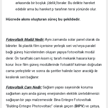
arkasında bir boşluk
(delik)
bırakır. Bu delikte hareket
edebilir ama bu hareket p tarafının tersi yönünde olur.
Hücrede akımı oluşturan süreç bu şekildedir.
Fotovoltaik Modül Nedir:
Aynı zamanda solar panel olarak da
bilinirler. İki plastik film içerisine yerleşik seri ve/veya paralel
bağlı güneş hücrelerinden oluşan yapıya fotovoltaik modül
denir. Ön taraftaki cam kısım iç tarafı mekanik hasara karşı
korur. İnce film güneş modüllerinde fotoaktif katman doğrudan
cama yerleştirilir ve sonra da şeritler halinde lazer aracılığı ile
kesilerek seri bağlanır.
Fotovoltaik Cam Nedir:
Sağlam yapısı sayesinde koruma
sağlarken aynı anda güneş enerjisinden elektrik üretebilmenizi
sağlayan bir yapı malzemesidir. Bina Entegre Fotovoltaik
“Bulding-Entegre Photovoltaic” olarak geçen (
BIPV
) ve çatıya,