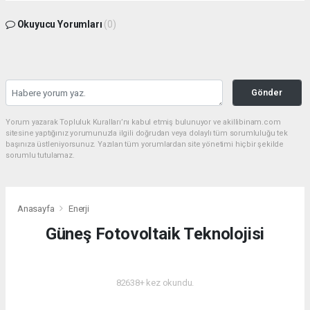
Okuyucu Yorumları
(0)
Gönder
Yorum yazarak Topluluk Kuralları’nı kabul etmiş bulunuyor ve akillibinam.com
sitesine yaptığınız yorumunuzla ilgili doğrudan veya dolaylı tüm sorumluluğu tek
başınıza üstleniyorsunuz. Yazılan tüm yorumlardan site yönetimi hiçbir şekilde
sorumlu tutulamaz.
Anasayfa
Enerji
Güneş Fotovoltaik Teknolojisi
ENERJI
82638+ kez okundu.