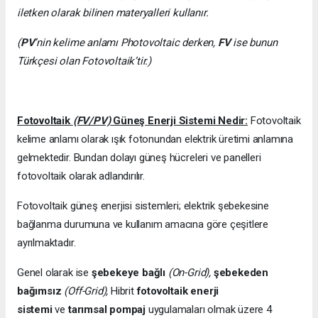
iletken olarak bilinen materyalleri kullanır.
(
PV
’nin kelime anlamı Photovoltaic derken,
FV
ise bunun
Türkçesi olan Fotovoltaik’tir.)
Fotovoltaik
(FV/PV)
Güneş Enerji Sistemi Nedir:
Fotovoltaik
kelime anlamı olarak ışık fotonundan elektrik üretimi anlamına
gelmektedir. Bundan dolayı güneş hücreleri ve panelleri
fotovoltaik olarak adlandırılır.
Fotovoltaik güneş enerjisi sistemleri; elektrik şebekesine
bağlanma durumuna ve kullanım amacına göre çeşitlere
ayrılmaktadır.
Genel olarak ise
şebekeye bağlı
(On-Grid),
şebekeden
bağımsız
(Off-Grid),
Hibrit
fotovoltaik enerji
sistemi
ve
tarımsal pompaj
uygulamaları olmak üzere 4