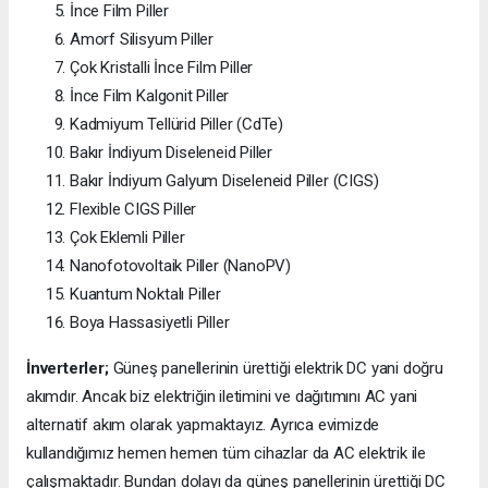
İnce Film Piller
Amorf Silisyum Piller
Çok Kristalli İnce Film Piller
İnce Film Kalgonit Piller
Kadmiyum Tellürid Piller (CdTe)
Bakır İndiyum Diseleneid Piller
Bakır İndiyum Galyum Diseleneid Piller (CIGS)
Flexible CIGS Piller
Çok Eklemli Piller
Nanofotovoltaik Piller (NanoPV)
Kuantum Noktalı Piller
Boya Hassasiyetli Piller
İnverterler;
Güneş panellerinin ürettiği elektrik DC yani doğru
akımdır. Ancak biz elektriğin iletimini ve dağıtımını AC yani
alternatif akım olarak yapmaktayız. Ayrıca evimizde
kullandığımız hemen hemen tüm cihazlar da AC elektrik ile
çalışmaktadır. Bundan dolayı da güneş panellerinin ürettiği DC