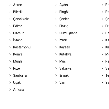
Artvin
Aydın
Ba
Bilecik
Bingöl
Bit
Çanakkale
Çankırı
Ç
Edirne
Elazığ
Er
Giresun
Gümüşhane
Ha
İstanbul
İzmir
K.
Kastamonu
Kayseri
Kı
Konya
Kütahya
Ma
Muğla
Muş
Ne
Rize
Sakarya
S
Şanlıurfa
Şırnak
Te
Uşak
Van
Ya
Ankara