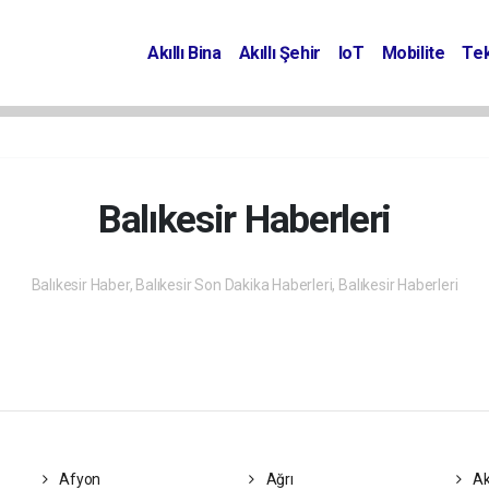
Akıllı Bina
Akıllı Şehir
IoT
Mobilite
Tek
Balıkesir Haberleri
Balıkesir Haber, Balıkesir Son Dakika Haberleri, Balıkesir Haberleri
Afyon
Ağrı
Ak