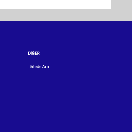
DİĞER
Sitede Ara