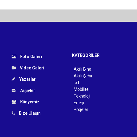
KATEGORİLER
Foto Galeri
Video Galeri
Akıllı Bina
Akıllı Şehir
Yazarlar
IoT
Mobilite
Arşivler
Teknoloji
Künyemiz
Enerji
Projeler
Bize Ulaşın