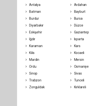
Antalya
Ardahan
Batman
Bayburt
Burdur
Bursa
Diyarbakır
Düzce
Eskişehir
Gaziantep
Iğdır
Isparta
Karaman
Kars
Kilis
Kocaeli
Mardin
Mersin
Ordu
Osmaniye
Sinop
Sivas
Trabzon
Tunceli
Zonguldak
Kırklareli