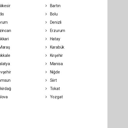
lıkesir
Bartın
lis
Bolu
orum
Denizli
zincan
Erzurum
kkari
Hatay
Maraş
Karabük
rıkkale
Kırşehir
latya
Manisa
vşehir
Niğde
amsun
Siirt
kirdağ
Tokat
lova
Yozgat